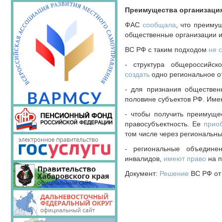
Преимущества организация
ФАС
сообщала
, что преиму
общественные организации и
ВС РФ с таким подходом
не 
- структура общероссийс
создать
одно региональное от
- для признания обществе
половине субъектов РФ. Име
- чтобы получить преимуще
правосубъектность. Ее
прио
том числе через региональны
- региональные объединен
инвалидов,
имеют право
на п
Документ:
Решение
ВС РФ от