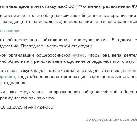
м инвалидов при госзакупках: ВС РФ отменил разъяснения Ф
щества имеют только общероссийские общественные организации
нвалидов (в т.ч. региональные) преференции не распространяются
согласился
:
кого общественного объединения многоуровневая. В одном
деление. Последнее - часть такой структуры;
нной организации общероссийской
нужно
, чтобы она вела деяте
нно областные и региональные отделения определяют этот статус;
ства при закупках для организаций инвалидов, участник
должен
бретают
, когда общественная организация ведет деятельность чер
е отделения;
ия, как структурные подразделения общероссийской общест
реимущества при закупках.
 16.01.2025 N АКПИ24-965
По материалам систем