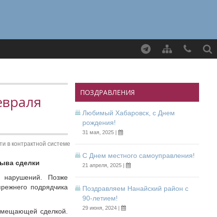
Найти
ПОЗДРАВЛЕНИЯ
евраля
Любимый Хабаровск, с Днем
рождения!
31 мая, 2025 |
ти в контрактной системе
С Днем местного самоуправления!
рыва сделки
21 апреля, 2025 |
 нарушений. Позже
режнего подрядчика
Поздравляем Нанайский район с
90-летием!
29 июня, 2024 |
замещающей сделкой.