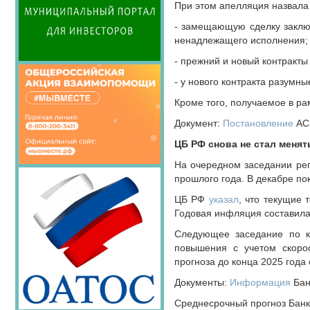
При этом апелляция назвала
НОВОСТИ
ЮРИДИЧЕСКОГО СОВЕТА
- замещающую сделку заключ
ненадлежащего исполнения;
ПОЗДРАВЛЕНИЯ
- прежний и новый контракты
- у нового контракта разумны
Кроме того, получаемое в 
Документ:
Постановление
АС 
ЦБ РФ снова не стал менят
На очередном заседании ре
прошлого года. В декабре по
ЦБ РФ
указал
, что текущие 
Годовая инфляция составила 1
Следующее заседание по к
повышения с учетом скоро
прогноза до конца 2025 года 
Документы:
Информация
Бан
Среднесрочный прогноз Банк