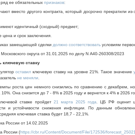
 ряд ее обязательных
признаков
:
ают вместо другого контракта, который досрочно прекратили из-
 имеют идентичный (сходный) предмет;
е цена и срок заключения.
рамках замещающей сделки
должно соответствовать
условиям перво
Московского округа от 31.01.2025 по делу N А40-260308/2023
ь ключевую ставку
гулятор
оставил
ключевую ставку на уровне 21%. Такое значение
казатель
не меняли
.
темпы роста цен немного снизились по сравнению с декабрем, н
0%. Она снизится до 7 - 8% в 2025 году и вернется к 4% в 2026 го
лючевой ставке пройдет
21 марта 2025 года
. ЦБ РФ оценит ц
сти и устойчивости снижения инфляции. По данным обновленн
средняя ключевая ставка будет 18,7 - 22,1%.
ка России от 14.02.2025
а России (
https://cbr.ru/Content/Document/File/172536/forecast_2502