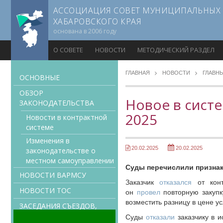
АССОЦИАЦИЯ СОВЕТ МУНИЦИПАЛЬНЫХ
ХАБАРОВСКОГО КРАЯ
основана в 2006 году
О СОВЕТЕ
НОВОСТИ
МЕТОДИЧЕСКИЙ РАЗДЕЛ
ГЛАВНАЯ
НОВОСТИ
ГЛАВН
ОСНОВНЫЕ
ОБЗОР
Новое в систе
ЗАКОНОДАТЕЛЬСТВА
2025
Новости в контрактной
системе
Изменения в
20.02.2025
20.02.2025
законодательстве о
местном самоуправлении
Суды перечислили признак
НОВОСТИ ВАРМСУ
Заказчик
отказался
от конт
НОВОСТИ ТОС
он
провел
повторную закупк
возместить разницу в цене ус
ЗАСЕДАНИЯ СЪЕЗДОВ,
ПРАВЛЕНИЙ, КОМИТЕТОВ
Суды
отказали
заказчику в и