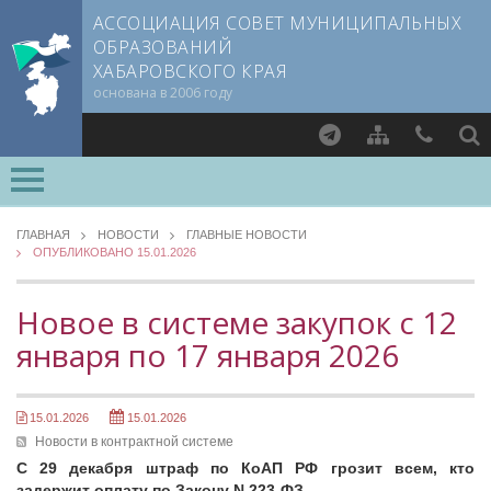
АССОЦИАЦИЯ СОВЕТ МУНИЦИПАЛЬНЫХ
ОБРАЗОВАНИЙ
ХАБАРОВСКОГО КРАЯ
основана в 2006 году
Найти
ОСНОВНЫЕ
О СОВЕТЕ
ГЛАВНАЯ
НОВОСТИ
ГЛАВНЫЕ НОВОСТИ
ОПУБЛИКОВАНО 15.01.2026
Документы CMO
ОБЗОР ЗАКОНОДАТЕЛЬСТВА
Устав
Новости в контрактной системе
Новое в системе закупок с 12
Учредительный договор
Изменения в законодательстве о местном самоуправлении
января по 17 января 2026
Члены СМО
НОВОСТИ ВАРМСУ
Учредители
НОВОСТИ ТОС
Руководящие органы
15.01.2026
15.01.2026
Съезд Совета
Новости в контрактной системе
ЗАСЕДАНИЯ СЪЕЗДОВ, ПРАВЛЕНИЙ, КОМИТЕТОВ
Председатель Совета
С 29 декабря штраф по КоАП РФ грозит всем, кто
НОВОСТИ ЮРИДИЧЕСКОГО СОВЕТА
задержит оплату по Закону N 223-ФЗ