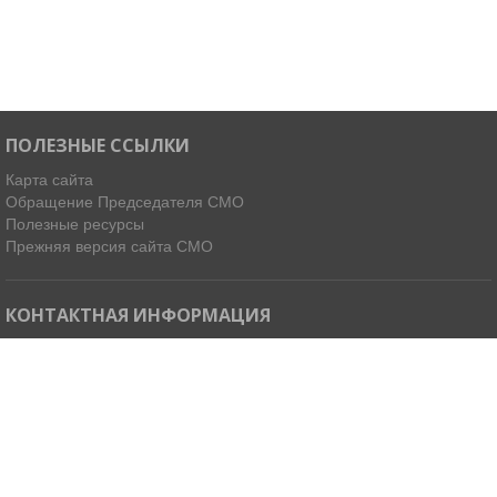
ПОЛЕЗНЫЕ ССЫЛКИ
Карта сайта
Обращение Председателя СМО
Полезные ресурсы
Прежняя версия сайта СМО
КОНТАКТНАЯ ИНФОРМАЦИЯ
Мы в Telegram
Email:
ispdirekt@mail.ru
Тел: (4212) 31-63-34, 32-85-37
Адрес: 680021, г. Хабаровск, ул. Ленинградская 45, офисы 11-14
Как добраться »