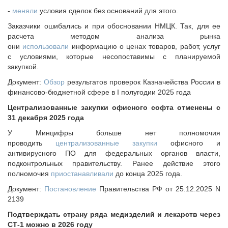
Судебная практика
-
меняли
условия сделок без оснований для этого.
Мнение специалиста
Заказчики ошибались и при обосновании НМЦК. Так, для ее
Конкурсы Совета
расчета методом анализа рынка
Семинары Совета
они
использовали
информацию о ценах товаров, работ, услуг
с условиями, которые несопоставимы с планируемой
Издания Совета
закупкой.
Вопрос-ответ
Документ:
Обзор
результатов проверок Казначейства России в
ВАРМСУ
финансово-бюджетной сфере в I полугодии 2025 года
Новости ВАРМСУ
Централизованные закупки офисного софта отменены с
31 декабря 2025 года
НАСЕЛЕНИЕ И МСУ
У Минцифры больше нет полномочия
Новости ТОС
проводить
централизованные закупки
офисного и
Лучшие практики ТОС
антивирусного ПО для федеральных органов власти,
подконтрольных правительству. Ранее действие этого
ЮРИДИЧЕСКИЙ СОВЕТ
полномочия
приостанавливали
до конца 2025 года.
Новости юридического совета
Документ:
Постановление
Правительства РФ от 25.12.2025 N
2139
Подтверждать страну ряда медизделий и лекарств через
СТ-1 можно в 2026 году