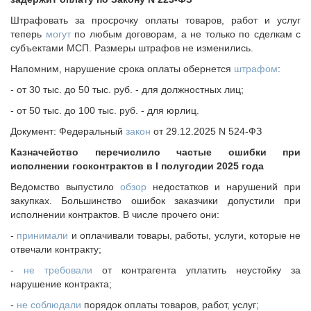
Исполнительная дирекция
Штрафовать за просрочку оплаты товаров, работ и услуг
ПОЗДРАВЛЕНИЯ
Ревизионная комиссия
теперь
могут
по любым договорам, а не только по сделкам с
Палаты Совета
субъектами МСП. Размеры штрафов не изменились.
Комитеты Совета
Напомним, нарушение срока оплаты обернется
штрафом
:
Правление Совета
- от 30 тыс. до 50 тыс. руб. - для должностных лиц;
Обработка персональных данных
- от 50 тыс. до 100 тыс. руб. - для юрлиц.
Партнеры Совета
Документ: Федеральный
закон
от 29.12.2025 N 524-ФЗ
Полезные ссылки
Казначейство перечислило частые ошибки при
Инвестиционные порталы муниципальных образований
исполнении госконтрактов в I полугодии 2025 года
Контактная информация
Ведомство выпустило
обзор
недостатков и нарушений при
НОВОСТИ
закупках. Большинство ошибок заказчики допустили при
исполнении контрактов. В числе прочего они:
СМИ о нас
-
принимали
и оплачивали товары, работы, услуги, которые не
МЕТОДИЧЕСКИЙ РАЗДЕЛ
отвечали контракту;
Опыт регионов
-
не требовали
от контрагента уплатить неустойку за
Методические материалы
нарушение контракта;
Опыт муниципалитетов
-
не соблюдали
порядок оплаты товаров, работ, услуг;