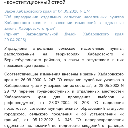
Исполнительная дирекция
• КОНСТИТУЦИОННЫЙ СТРОЙ
ПОЗДРАВЛЕНИЯ
Ревизионная комиссия
Закон Хабаровского края от 04.05.2026 N 174
"Об упразднении отдельных сельских населенных пунктов
Палаты Совета
Хабаровского края и о внесении изменений в отдельные
Комитеты Совета
законы Хабаровского края"
Правление Совета
(принят Законодательной Думой Хабаровского края
29.04.2026)
Обработка персональных данных
Партнеры Совета
Упразднены отдельные сельские населенные пункты,
расположенные на территориях Хабаровского и
Полезные ссылки
Верхнебуреинского районов, в связи с отсутствием в них
Инвестиционные порталы муниципальных образований
проживающих граждан.
Контактная информация
Соответствующие изменения внесены в законы Хабаровского
края от 26.09.2000 N 247 "О создании судебных участков в
НОВОСТИ
Хабаровском крае и утверждении их состава", от 29.05.2002 N
СМИ о нас
29 "О перечне труднодоступных и отдаленных местностей
Хабаровского края для проведения выборов и
МЕТОДИЧЕСКИЙ РАЗДЕЛ
референдумов", от 28.07.2004 N 208 "О наделении
Опыт регионов
поселковых, сельских муниципальных образований статусом
городского, сельского поселения и об установлении их
Методические материалы
границ", от 05.12.2022 N 346 "О перераспределении
Опыт муниципалитетов
отдельных полномочий по подготовке сведений о границах