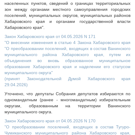
Судебная практика
населенных пунктов, сведений о границах территориальных
зон между органами местного самоуправления городских
Мнение специалиста
поселений, муниципальных округов, муниципальных районов
Конкурсы Совета
Хабаровского края и органами государственной власти
Семинары Совета
Хабаровского края".
Издания Совета
Закон Хабаровского края от 04.05.2026 N 171
"О внесении изменения в статью 4 Закона Хабаровского края
Вопрос-ответ
"О преобразовании поселений, входящих в состав Ванинского
ВАРМСУ
муниципального района Хабаровского края, путем их
объединения во вновь образованное муниципальное
Новости ВАРМСУ
образование Хабаровского края и наделении его статусом
НАСЕЛЕНИЕ И МСУ
муниципального округа"
(принят Законодательной Думой Хабаровского края
Новости ТОС
29.04.2026)
Лучшие практики ТОС
Уточнено, что депутаты Собрания депутатов избираются по
ЮРИДИЧЕСКИЙ СОВЕТ
одномандатным (ранее - многомандатным) избирательным
округам, образованным на территории Ванинского
Новости юридического совета
муниципального округа.
Закон Хабаровского края от 04.05.2026 N 170
"О преобразовании поселений, входящих в состав Тугуро-
Чумиканского муниципального района Хабаровского края,