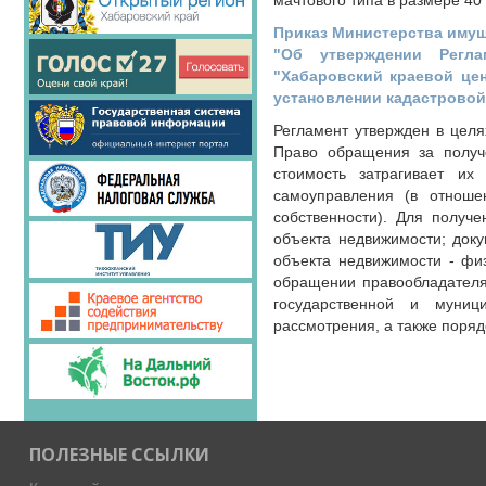
мачтового типа в размере 40 
Приказ Министерства имуще
"Об утверждении Регла
"Хабаровский краевой цен
установлении кадастровой
Регламент утвержден в целя
Право обращения за получ
стоимость затрагивает их
самоуправления (в отноше
собственности). Для получ
объекта недвижимости; доку
объекта недвижимости - физ
обращении правообладателя
государственной и муниц
рассмотрения, а также поряд
ПОЛЕЗНЫЕ ССЫЛКИ