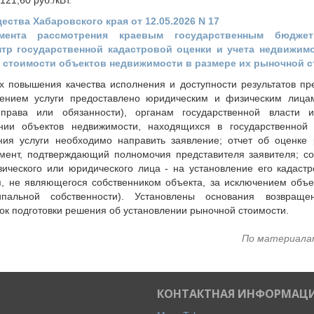
121,60 руб./кВт.
ства Хабаровского края от 12.05.2026 N 17
мента рассмотрения краевым государственным бюдже
тр государственной кадастровой оценки и учета недвижим
 стоимости объектов недвижимости в размере их рыночной 
х повышения качества исполнения и доступности результатов пре
ением услуги предоставлено юридическим и физическим лицам
 права или обязанности), органам государственной власти 
нии объектов недвижимости, находящихся в государственной
ения услуги необходимо направить заявление; отчет об оценке
мент, подтверждающий полномочия представителя заявителя; со
ического или юридического лица - на установление его кадастр
, не являющегося собственником объекта, за исключением объе
ипальной собственности). Установлены основания возвраще
ок подготовки решения об установлении рыночной стоимости.
По материала
КОНТАКТНАЯ ИНФОРМАЦ