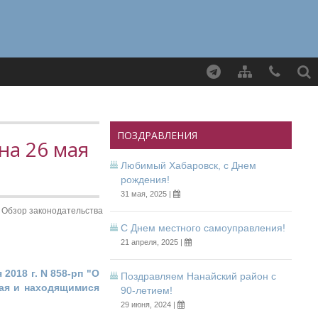
Найти
ПОЗДРАВЛЕНИЯ
на 26 мая
Любимый Хабаровск, с Днем
рождения!
31 мая, 2025 |
Обзор законодательства
С Днем местного самоуправления!
21 апреля, 2025 |
2018 г. N 858-рп "О
Поздравляем Нанайский район с
рая и находящимися
90-летием!
29 июня, 2024 |