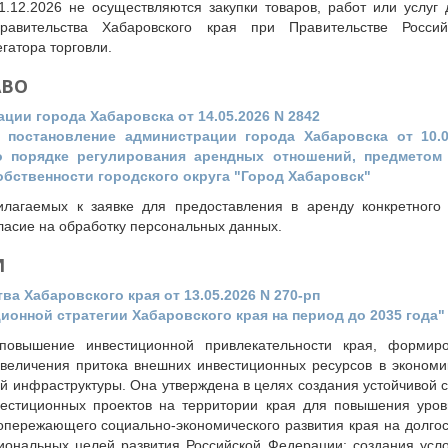
.12.2026 не осуществляются закупки товаров, работ или услуг 
Правительства Хабаровского края при Правительстве Росси
гатора торговли.
АВО
ии города Хабаровска от 14.05.2026 N 2842
 постановление администрации города Хабаровска от 10.0
 порядке регулирования арендных отношений, предметом
бственности городского округа "Город Хабаровск"
илагаемых к заявке для предоставления в аренду конкретного
ласие на обработку персональных данных.
И
а Хабаровского края от 13.05.2026 N 270-рп
онной стратегии Хабаровского края на период до 2035 года"
повышение инвестиционной привлекательности края, формир
величения притока внешних инвестиционных ресурсов в экономик
й инфраструктуры. Она утверждена в целях создания устойчивой 
вестиционных проектов на территории края для повышения уро
 опережающего социально-экономического развития края на долго
иональных целей развития Российской Федерации; создания усл