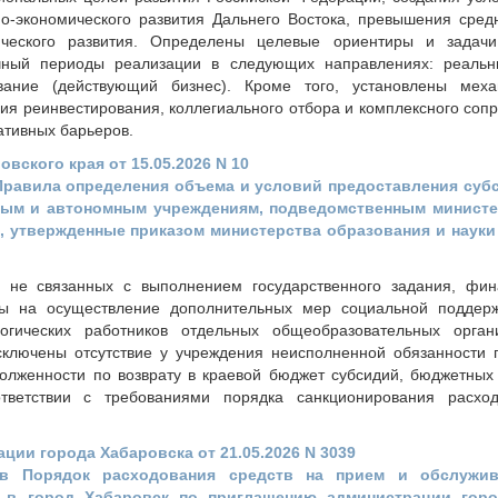
о-экономического развития Дальнего Востока, превышения сред
ического развития. Определены целевые ориентиры и задачи
чный периоды реализации в следующих направлениях: реальн
вание (действующий бизнес). Кроме того, установлены мех
ия реинвестирования, коллегиального отбора и комплексного соп
ативных барьеров.
вского края от 15.05.2026 N 10
Правила определения объема и условий предоставления суб
ым и автономным учреждениям, подведомственным министе
я, утвержденные приказом министерства образования и науки
 не связанных с выполнением государственного задания, фин
ды на осуществление дополнительных мер социальной поддер
гических работников отдельных общеобразовательных орган
сключены отсутствие у учреждения неисполненной обязанности 
олженности по возврату в краевой бюджет субсидий, бюджетных 
тветствии с требованиями порядка санкционирования расход
ии города Хабаровска от 21.05.2026 N 3039
в Порядок расходования средств на прием и обслужив
 в город Хабаровск по приглашению администрации горо