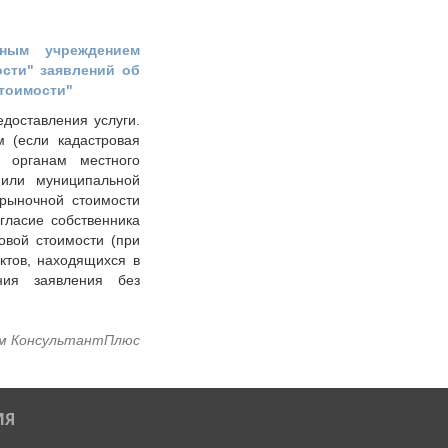
тным учреждением
ости" заявлений об
стоимости"
доставления услуги.
 (если кадастровая
и органам местного
 или муниципальной
 рыночной стоимости
гласие собственника
овой стоимости (при
ктов, находящихся в
ния заявления без
м КонсультантПлюс
ИЯ