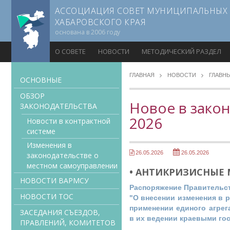
АССОЦИАЦИЯ СОВЕТ МУНИЦИПАЛЬНЫХ
ХАБАРОВСКОГО КРАЯ
основана в 2006 году
О СОВЕТЕ
НОВОСТИ
МЕТОДИЧЕСКИЙ РАЗДЕЛ
ГЛАВНАЯ
НОВОСТИ
ГЛАВН
ОСНОВНЫЕ
ОБЗОР
Новое в закон
ЗАКОНОДАТЕЛЬСТВА
2026
Новости в контрактной
системе
Изменения в
26.05.2026
26.05.2026
законодательстве о
местном самоуправлении
• АНТИКРИЗИСНЫЕ
НОВОСТИ ВАРМСУ
Распоряжение Правительств
НОВОСТИ ТОС
"О внесении изменения в р
применении единого агрег
ЗАСЕДАНИЯ СЪЕЗДОВ,
в их ведении краевыми г
ПРАВЛЕНИЙ, КОМИТЕТОВ