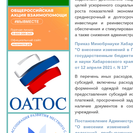
целей ускоренного социальн
роста показателей эконом
среднесрочный и долгосро
инвестиции и реинвестиро
обеспечения и стимулирован
а также снижения администр
Приказ Минобрнауки Хабаро
"О внесении изменений в 
государственным бюджетн
и науки Хабаровского кра
от 12 апреля 2021 г. N 13"
В перечень иных расходов,
субсидий, включены расхо
форменной одеждой педаго
предоставления субсидий и
платежей, просроченной зад
наличие документов в соо
учреждений.
Постановление Администрац
"О внесении изменений 
делегаций, прибывающих