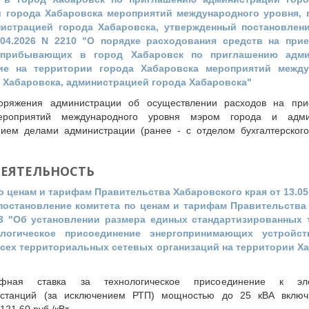
и города Хабаровска мероприятий международного уровня,
нистрацией города Хабаровска, утвержденный постановлен
.04.2026 N 2210 "О порядке расходования средств на при
 прибывающих в город Хабаровск по приглашению адми
ие на территории города Хабаровска мероприятий между
Хабаровска, администрацией города Хабаровска"
поряжения администрации об осуществлении расходов на пр
ероприятий международного уровня мэром города и адми
нием делами администрации (ранее - с отделом бухгалтерского
ДЕЯТЕЛЬНОСТЬ
 ценам и тарифам Правительства Хабаровского края от 13.05.
постановление комитета по ценам и тарифам Правительства
0/3 "Об установлении размера единых стандартизированных
огическое присоединение энергопринимающих устройст
всех территориальных сетевых организаций на территории Ха
фная ставка за технологическое присоединение к эле
станций (за исключением РТП) мощностью до 25 кВА включи