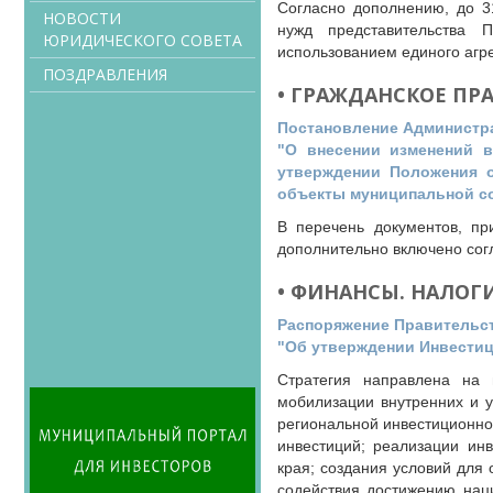
Согласно дополнению, до 31
НОВОСТИ
нужд представительства 
ЮРИДИЧЕСКОГО СОВЕТА
использованием единого агре
ПОЗДРАВЛЕНИЯ
• ГРАЖДАНСКОЕ ПР
Постановление Администрац
"О внесении изменений в
утверждении Положения о
объекты муниципальной со
В перечень документов, пр
дополнительно включено сог
• ФИНАНСЫ. НАЛОГ
Распоряжение Правительств
"Об утверждении Инвестици
Стратегия направлена на 
мобилизации внутренних и у
региональной инвестиционно
инвестиций; реализации ин
края; создания условий для
содействия достижению нац