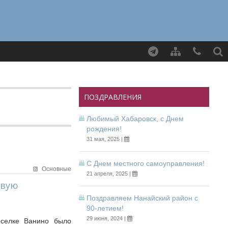
Найти
ПОЗДРАВЛЕНИЯ
Любимый Хабаровск, с Днем
рождения!
31 мая, 2025 |
С Днем местного самоуправления!
Основные
21 апреля, 2025 |
овую
Поздравляем Нанайский район с
90-летием!
29 июня, 2024 |
оселке Ванино было