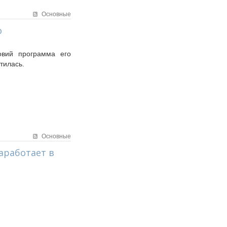
Основные
о
овий программа его
тилась.
Основные
аработает в