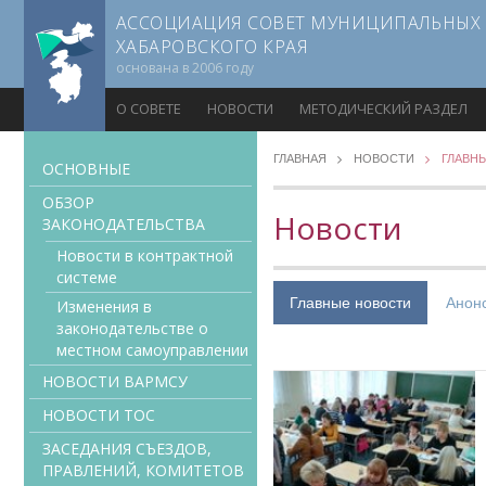
АССОЦИАЦИЯ СОВЕТ МУНИЦИПАЛЬНЫХ
ХАБАРОВСКОГО КРАЯ
основана в 2006 году
О СОВЕТЕ
НОВОСТИ
МЕТОДИЧЕСКИЙ РАЗДЕЛ
ГЛАВНАЯ
НОВОСТИ
ГЛАВН
ОСНОВНЫЕ
ОБЗОР
Новости
ЗАКОНОДАТЕЛЬСТВА
Новости в контрактной
системе
Главные новости
Анон
Изменения в
законодательстве о
местном самоуправлении
НОВОСТИ ВАРМСУ
НОВОСТИ ТОС
ЗАСЕДАНИЯ СЪЕЗДОВ,
ПРАВЛЕНИЙ, КОМИТЕТОВ