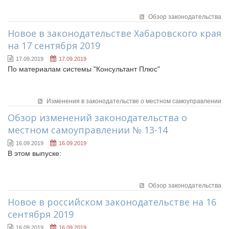
Исполнительная дирекция
ПОЗДРАВЛЕНИЯ
Ревизионная комиссия
Обзор законодательства
Палаты Совета
Новое в законодательстве Хабаровского края
на 17 сентября 2019
Комитеты Совета
Правление Совета
17.09.2019
17.09.2019
По материалам системы "Консультант Плюс"
Обработка персональных данных
Партнеры Совета
Полезные ссылки
Изменения в законодательстве о местном самоуправлении
Инвестиционные порталы муниципальных образований
Обзор изменений законодательства о
Контактная информация
местном самоуправлении № 13-14
НОВОСТИ
16.09.2019
16.09.2019
В этом выпуске:
СМИ о нас
МЕТОДИЧЕСКИЙ РАЗДЕЛ
Обзор законодательства
Опыт регионов
Новое в российском законодательстве на 16
Методические материалы
сентября 2019
Опыт муниципалитетов
16.09.2019
16.09.2019