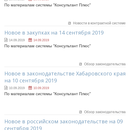
Судебная практика
По материалам системы "Консультант Плюс"
Мнение специалиста
Конкурсы Совета
Новости в контрактной системе
Семинары Совета
Новое в закупках на 14 сентября 2019
Издания Совета
14.09.2019
14.09.2019
Вопрос-ответ
По материалам системы "Консультант Плюс"
ВАРМСУ
Новости ВАРМСУ
Обзор законодательства
НАСЕЛЕНИЕ И МСУ
Новое в законодательстве Хабаровского края
Новости ТОС
на 10 сентября 2019
Лучшие практики ТОС
10.09.2019
10.09.2019
По материалам системы "Консультант Плюс"
ЮРИДИЧЕСКИЙ СОВЕТ
Новости юридического совета
Обзор законодательства
Новое в российском законодательстве на 09
сентября 2019