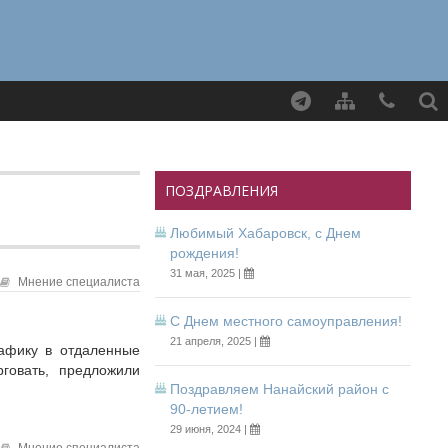
Найти
ПОЗДРАВЛЕНИЯ
Любимый Хабаровск, с Днем
рождения!
31 мая, 2025 |
Мнение специалиста
С Днем местного самоуправления!
21 апреля, 2025 |
рафику в отдаленные
говать, предложили
Поздравляем Нанайский район с
90-летием!
29 июня, 2024 |