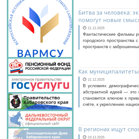
Битва за человека: 
помогут новые смыс
21.12.2025
Фантастические фильмы р
городского пространства 
пространств с заброшенны
Как муниципалитеты
21.12.2025
В условиях демографичес
абстрактной идеей — это 
становится ключом к при
счёте, к укреплению нацио
В регионах ищут спо
19.12.2025