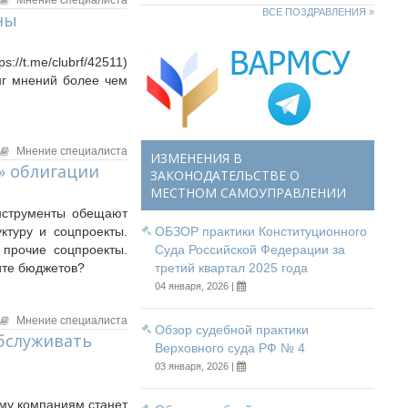
Мнение специалиста
ВСЕ ПОЗДРАВЛЕНИЯ »
ны
//t.me/clubrf/42511)
нг мнений более чем
Мнение специалиста
ИЗМЕНЕНИЯ В
» облигации
ЗАКОНОДАТЕЛЬСТВЕ О
МЕСТНОМ САМОУПРАВЛЕНИИ
инструменты обещают
ктуру и соцпроекты.
ОБЗОР практики Конституционного
 прочие соцпроекты.
Суда Российской Федерации за
ците бюджетов?
третий квартал 2025 года
04 января, 2026 |
Мнение специалиста
Обзор судебной практики
бслуживать
Верховного суда РФ № 4
03 января, 2026 |
ему компаниям станет