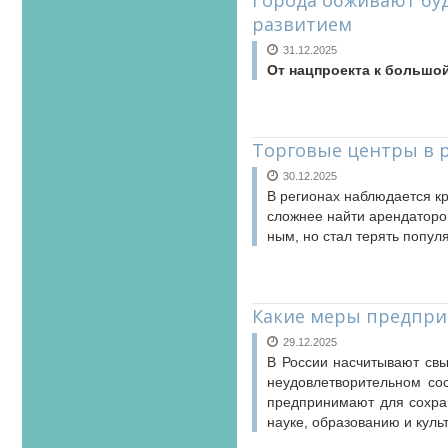
Города обживают бу
развитием
31.12.2025
От нацпроекта к большой
Торговые центры в р
30.12.2025
В ре­ги­о­нах на­блю­да­ет­ся 
слож­нее най­ти арен­да­то­ро
ным, но стал те­рять по­пу­ляр
Какие меры предпри
29.12.2025
В России насчитывают свы
неудовлетворительном со
предпринимают для сохра
науке, образованию и куль