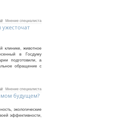
Мнение специалиста
и ужесточат
й клинике, животное
есенный в Госдуму
арии подготовили, а
ильное обращение с
Мнение специалиста
имом будущем?
ность, экологические
воей эффективности,