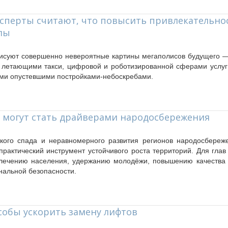
эксперты считают, что повысить привлекательно
лы
исуют совершенно невероятные картины мегаполисов будущего —
с летающими такси, цифровой и роботизированной сферами услу
ми опустевшими постройками-небоскребами.
 могут стать драйверами народосбережения
кого спада и неравномерного развития регионов народосбереж
практический инструмент устойчивого роста территорий. Для гла
влечению населения, удержанию молодёжи, повышению качества 
нальной безопасности.
собы ускорить замену лифтов