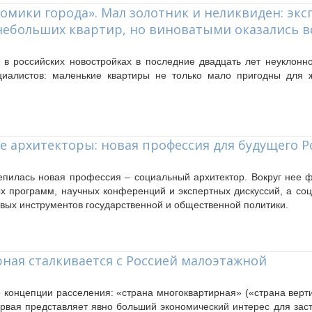
омики города». Мал золотник и неликвиден: эк
ебольших квартир, но виноватыми оказались в
в российских новостройках в последние двадцать лет неуклонно
циалистов: маленькие квартиры не только мало пригодны для 
е архитекторы: новая профессия для будущего Р
репилась новая профессия – социальный архитектор. Вокруг нее 
ых программ, научных конференций и экспертных дискуссий, а со
евых инструментов государственной и общественной политики.
ная сталкивается с Россией малоэтажной
е концепции расселения: «страна многоквартирная» («страна верт
рвая представляет явно больший экономический интерес для зас