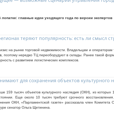
дущее — возможные сценарии управления горо
 лопатке: главные идеи уходящего года по версии экспертов
егионах теряют популярность: есть ли смысл с
кри­зис на рын­ке тор­го­вой недви­жи­мо­сти. Вла­дель­цам и опе­ра­то­рам
в, по­это­му неред­ко ТЦ пе­ре­обо­ру­ду­ют в скла­ды. Ра­нее та­кой фор­
­ность с раз­ви­ти­ем ло­ги­сти­че­ских ком­плек­сов.
нимают для сохранения объектов культурного н
ше 159 тысяч объектов культурного наследия (ОКН), из которых 
стоянии. Еще около 10 тысяч требуют срочного восстановления
нения ОКН, «Парламентской газете» рассказала член Комитета 
туре сенатор Ольга Щетинина.