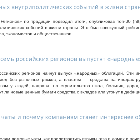
жных внутриполитических событий в жизни стра
егионов» по традиции подводил итоги, опубликовав топ-30 (https:
литических событий в жизни страны. Это был совокупный рейти
ов, экономистов и общественников.
 семь российских регионов выпустят «народные
оссийских регионов начнут выпуск «народных» облигаций. Эти 
ход без рыночных рисков, а властям — средства на инфрастру
твом у людей, направят на строительство школ, больниц, дорог,
ут ли новые ценные бумаги средства с вкладов или утонут в дефи
 чаты и почему компаниям станет интереснее о
елям домовые чаты, как предотвратить взрывы газа в домах и поч