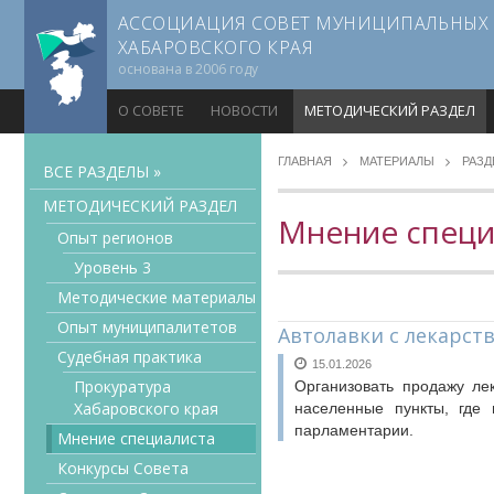
АССОЦИАЦИЯ СОВЕТ МУНИЦИПАЛЬНЫХ
ХАБАРОВСКОГО КРАЯ
основана в 2006 году
О СОВЕТЕ
НОВОСТИ
МЕТОДИЧЕСКИЙ РАЗДЕЛ
ГЛАВНАЯ
МАТЕРИАЛЫ
РАЗ
ВСЕ РАЗДЕЛЫ »
МЕТОДИЧЕСКИЙ РАЗДЕЛ
Мнение специ
Опыт регионов
Уровень 3
Методические материалы
Опыт муниципалитетов
Автолавки с лекарств
Судебная практика
15.01.2026
Прокуратура
Организовать продажу ле
Хабаровского края
населенные пункты, где 
парламентарии.
Мнение специалиста
Конкурсы Совета