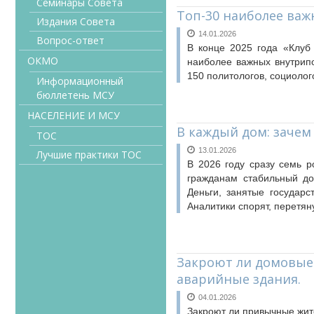
Семинары Совета
Топ-30 наиболее ва
Издания Совета
14.01.2026
Вопрос-ответ
В конце 2025 года «Клуб Р
ОКМО
наиболее важных внутрипо
150 политологов, социолог
Информационный
бюллетень МСУ
НАСЕЛЕНИЕ И МСУ
В каждый дом: зачем
ТОС
13.01.2026
Лучшие практики ТОС
В 2026 году сразу семь р
гражданам стабильный до
Деньги, занятые государс
Аналитики спорят, перетян
Закроют ли домовые
аварийные здания.
04.01.2026
Закроют ли привычные жит