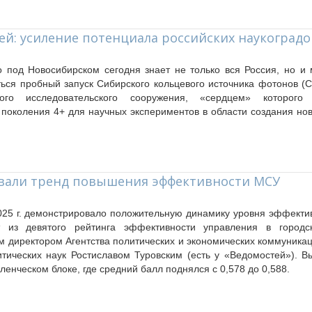
ей: усиление потенциала российских наукоградо
 под Новосибирском сегодня знает не только вся Россия, но и 
ться пробный запуск Сибирского кольцевого источника фотонов (
ого исследовательского сооружения, «сердцем» которого 
 поколения 4+ для научных экспериментов в области создания но
вали тренд повышения эффективности МСУ
025 г. демонстрировало положительную динамику уровня эффектив
 из девятого рейтинга эффективности управления в городск
м директором Агентства политических и экономических коммуника
тических наук Ростиславом Туровским (есть у «Ведомостей»). 
ленческом блоке, где средний балл поднялся с 0,578 до 0,588.