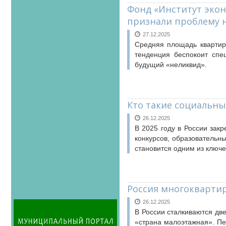
Фонд «Институт экон
признали проблему н
27.12.2025
Средняя площадь квартир 
тенденция беспокоит спе
будущий «неликвид».
Кто такие социальны
26.12.2025
В 2025 году в России зак
конкурсов, образовательн
становится одним из ключ
Россия многоквартир
26.12.2025
В России сталкиваются дв
«страна малоэтажная». Пе