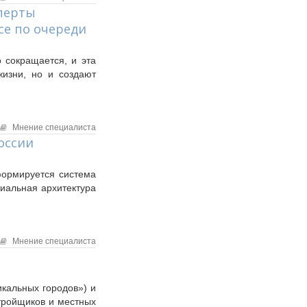
сперты
се по очереди
 сокращается, и эта
жизни, но и создают
Мнение специалиста
оссии
формируется система
циальная архитектура
Мнение специалиста
икальных городов») и
тройщиков и местных