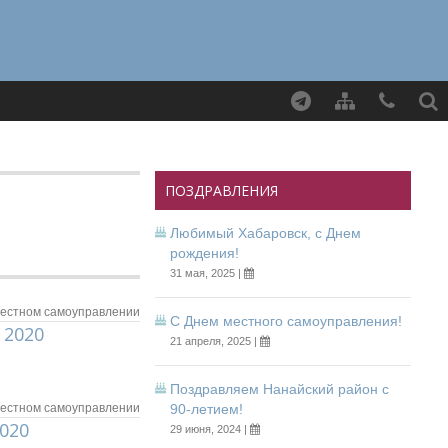
Найти
ПОЗДРАВЛЕНИЯ
Любимый Хабаровск, с Днем
рождения!
31 мая, 2025 |
местном самоуправлении
С Днем местного самоуправления!
 2020
21 апреля, 2025 |
Поздравляем Нанайский район с
местном самоуправлении
90-летием!
020
29 июня, 2024 |