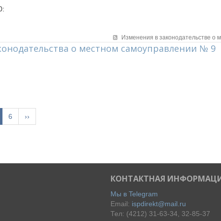
0:
Изменения в законодательстве о 
конодательства о местном самоуправлении № 9
6
››
КОНТАКТНАЯ ИНФОРМАЦ
Мы в Telegram
Email:
ispdirekt@mail.ru
Тел: (4212) 31-63-34, 32-85-37