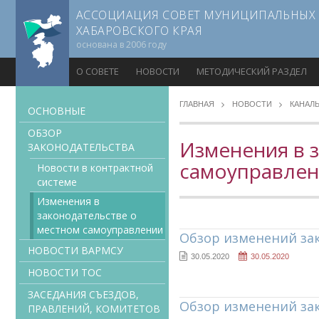
АССОЦИАЦИЯ СОВЕТ МУНИЦИПАЛЬНЫХ
ХАБАРОВСКОГО КРАЯ
основана в 2006 году
О СОВЕТЕ
НОВОСТИ
МЕТОДИЧЕСКИЙ РАЗДЕЛ
ГЛАВНАЯ
НОВОСТИ
КАНАЛ
ОСНОВНЫЕ
ОБЗОР
Изменения в 
ЗАКОНОДАТЕЛЬСТВА
самоуправле
Новости в контрактной
системе
Изменения в
законодательстве о
местном самоуправлении
Обзор изменений зак
НОВОСТИ ВАРМСУ
30.05.2020
30.05.2020
НОВОСТИ ТОС
ЗАСЕДАНИЯ СЪЕЗДОВ,
Обзор изменений за
ПРАВЛЕНИЙ, КОМИТЕТОВ