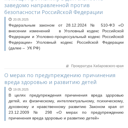
заведомо направленной против
Конкурсы Совета
Семинары Совета
безопасности Российской Федерации
Семинары Совета
Издания Совета
Издания Совета
20.05.2025
Вопрос-ответ
Федеральным законом от 28.12.2024 № 510-ФЗ «О
Вопрос-ответ
внесении изменений в Уголовный кодекс Российской
ВАРМСУ
ОКМО
Федерации и Уголовно-процессуальный кодекс Российской
НАСЕЛЕНИЕ И МСУ
Федерации» Уголовный кодекс Российской Федерации
Информационный бюллетень МСУ
(далее – УК РФ)
ЮРИДИЧЕСКИЙ СОВЕТ
НАСЕЛЕНИЕ И МСУ
ТОС
Прокуратура Хабаровского края
Лучшие практики ТОС
О мерах по предупреждению причинения
вреда здоровью и развитию детей
19.05.2025
В целях предупреждения причинения вреда здоровью
детей, их физическому, интеллектуальному, психическому,
духовному и нравственному развитию Законом края от
23.12.2009 № 298 «О мерах по предупреждению
причинения вреда здоровью и развитию детей»