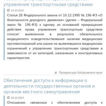
управления транспортными средствами
Конкурсы Совета
Семинары Совета
Семинары Совета
19.10.2024
Издания Совета
Статья 28 Федерального закона от 10.12.1995 № 196-ФЗ «О
Издания Совета
Вопрос-ответ
безопасности дородного движения» (далее – Федеральный
Вопрос-ответ
закон № 196-ФЗ) к одному из оснований прекращения
ВАРМСУ
действия права управления транспортным средством
ОКМО
относит выявленное в результате обязательного
НАСЕЛЕНИЕ И МСУ
Информационный бюллетень МСУ
медицинского освидетельствования наличие медицинских
противопоказаний или ранее не выявлявшихся медицинских
ЮРИДИЧЕСКИЙ СОВЕТ
НАСЕЛЕНИЕ И МСУ
ограничений к управлению транспортными средствами в
ТОС
зависимости от их категорий, назначения и конструктивных
характеристик.
Лучшие практики ТОС
Прокуратура Хабаровского края
Обеспечение доступа к информации о
деятельности государственных органов и
органов местного самоуправления
18.10.2024
Отношения, связанные с обеспечением доступа к