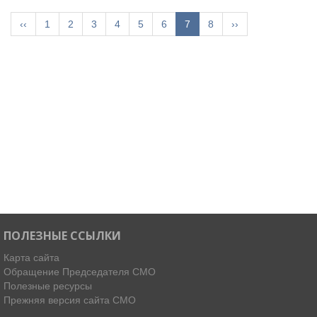
‹‹
1
2
3
4
5
6
7
8
››
ПОЛЕЗНЫЕ ССЫЛКИ
Карта сайта
Обращение Председателя СМО
Полезные ресурсы
Прежняя версия сайта СМО