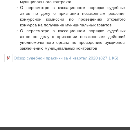
муниципального контракта
Судебная практика
О пересмотре в кассационном порядке судебных
Мнение специалиста
актов по делу о признании незаконным решения
Конкурсы Совета
конкурсной комиссии по проведению открытого
конкурса на получение муниципальных грантов
Семинары Совета
О пересмотре в кассационном порядке судебных
Издания Совета
актов по делу о признании незаконными действий
Вопрос-ответ
уполномоченного органа по проведению аукционов,
заключению муниципальных контрактов
ВАРМСУ
Обзор судебной практики за 4 квартал 2020
(827,1 КБ)
Новости ВАРМСУ
НАСЕЛЕНИЕ И МСУ
Новости ТОС
Лучшие практики ТОС
ЮРИДИЧЕСКИЙ СОВЕТ
Новости юридического совета