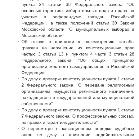
Исполнительная дирекция
Конкурсы Совета
пункта 24 статьи 38 Федерального закона "Об
Ревизионная комиссия
основных гарантиях избирательных прав и права на
Семинары Совета
участие в референдуме граждан Российской
Палаты Совета
Издания Совета
Федерации", а также положений статьи 30 Закона
Комитеты Совета
Московской области "О муниципальных выборах в
Вопрос-ответ
Правление Совета
Московской области"
ОКМО
Об отказе в принятии к рассмотрению жалобы
Обработка персональных данных
граждан на нарушение их конституционных прав
Информационный бюллетень МСУ
Партнеры Совета
частью 3 статьи 13 и пунктом 4 части 3 статьи 28
НАСЕЛЕНИЕ И МСУ
Полезные ссылки
Федерального закона "Об общих принципах
организации местного самоуправления в Российской
Инвестиционные порталы муниципальных образований
ТОС
Федерации"
Контактная информация
Лучшие практики ТОС
По делу о проверке конституционности пункта 1 статьи
2 Федерального закона "О передаче религиозным
НОВОСТИ
организациям имущества религиозного назначения,
СМИ о нас
находящегося в государственной или муниципальной
собственности"
МЕТОДИЧЕСКИЙ РАЗДЕЛ
По делу о проверке конституционности пункта 1 статьи
7 Федерального закона "О профессиональных союзах,
Опыт регионов
их правах и гарантиях деятельности"
Методические материалы
О пересмотре в кассационном порядке судебных
Опыт муниципалитетов
актов по делу о признании недействительным