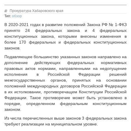
Исполнительная дирекция
Конкурсы Совета
Ревизионная комиссия
Прокуратура Хабаровского края
Семинары Совета
Тип:
обзор
Палаты Совета
Издания Совета
В 2020-2021 годах в развитие положений Закона РФ № 1-ФКЗ
Комитеты Совета
Вопрос-ответ
принято 24 федеральных закона и 4 федеральных
Правление Совета
конституционных закона, которыми внесены изменения в
ОКМО
Обработка персональных данных
более 170 федеральных и федеральных конституционных
Информационный бюллетень МСУ
законов.
Партнеры Совета
НАСЕЛЕНИЕ И МСУ
Подавляющее большинство указанных законов направлено на
Полезные ссылки
дополнение действующих федеральных нормативных
Инвестиционные порталы муниципальных образований
ТОС
правовых актов нормами, направленными на недопущение
Контактная информация
Лучшие практики ТОС
исполнения в Российской Федерации решений
межгосударственных органов, принятых на основании
НОВОСТИ
положений международных договоров Российской Федерации
СМИ о нас
в их истолковании, противоречащем Конституции Российской
Федерации. Такое противоречие может быть установлено в
МЕТОДИЧЕСКИЙ РАЗДЕЛ
порядке, определенном федеральным конституционным
законом.
Опыт регионов
Методические материалы
Из числа перечисленных выше законов 3 федеральных закона
требуют реализации на муниципальном уровне.
Опыт муниципалитетов