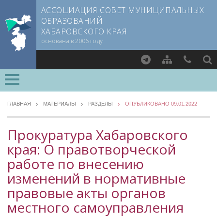
АССОЦИАЦИЯ СОВЕТ МУНИЦИПАЛЬНЫХ
ОБРАЗОВАНИЙ
ХАБАРОВСКОГО КРАЯ
основана в 2006 году
Найти
ВСЕ РАЗДЕЛЫ »
О СОВЕТЕ
ГЛАВНАЯ
МАТЕРИАЛЫ
РАЗДЕЛЫ
ОПУБЛИКОВАНО 09.01.2022
Документы CMO
МЕТОДИЧЕСКИЙ РАЗДЕЛ
Устав
Прокуратура Хабаровского
Опыт регионов
Учредительный договор
края: О правотворческой
Уровень 3
Члены СМО
работе по внесению
Методические материалы
Учредители
Опыт муниципалитетов
изменений в нормативные
Руководящие органы
Судебная практика
правовые акты органов
Съезд Совета
Прокуратура Хабаровского края
местного самоуправления
Председатель Совета
Мнение специалиста