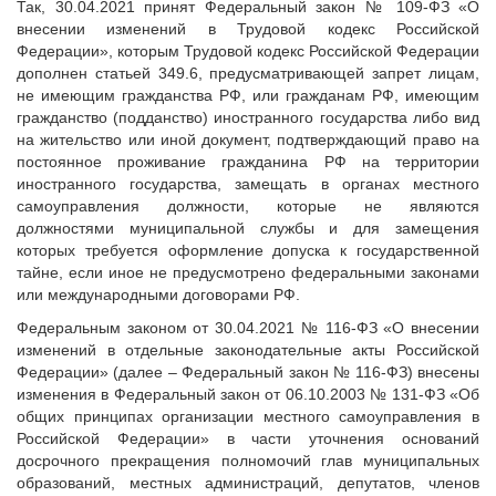
Так, 30.04.2021 принят Федеральный закон № 109-ФЗ «О
Судебная практика
внесении изменений в Трудовой кодекс Российской
Мнение специалиста
Федерации», которым Трудовой кодекс Российской Федерации
Конкурсы Совета
дополнен статьей 349.6, предусматривающей запрет лицам,
не имеющим гражданства РФ, или гражданам РФ, имеющим
Семинары Совета
гражданство (подданство) иностранного государства либо вид
Издания Совета
на жительство или иной документ, подтверждающий право на
Вопрос-ответ
постоянное проживание гражданина РФ на территории
иностранного государства, замещать в органах местного
ВАРМСУ
самоуправления должности, которые не являются
должностями муниципальной службы и для замещения
Новости ВАРМСУ
которых требуется оформление допуска к государственной
НАСЕЛЕНИЕ И МСУ
тайне, если иное не предусмотрено федеральными законами
или международными договорами РФ.
Новости ТОС
Федеральным законом от 30.04.2021 № 116-ФЗ «О внесении
Лучшие практики ТОС
изменений в отдельные законодательные акты Российской
ЮРИДИЧЕСКИЙ СОВЕТ
Федерации» (далее – Федеральный закон № 116-ФЗ) внесены
изменения в Федеральный закон от 06.10.2003 № 131-ФЗ «Об
Новости юридического совета
общих принципах организации местного самоуправления в
Российской Федерации» в части уточнения оснований
досрочного прекращения полномочий глав муниципальных
образований, местных администраций, депутатов, членов