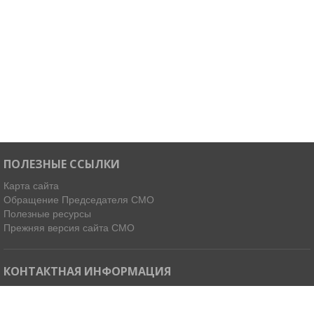
ПОЛЕЗНЫЕ ССЫЛКИ
Карта сайта
Обращение Председателя СМО
Полезные ресурсы
Прежняя версия сайта СМО
КОНТАКТНАЯ ИНФОРМАЦИЯ
Мы в Telegram
Email:
ispdirekt@mail.ru