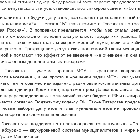
аемный сити-менеджер. Федеральный законопроект предполагает,
ся депутатского статуса, становясь либо спикером совета, либо г
ипалитета, не будучи депутатом, возглавляет представительный о
ть полномочия?» — сказал “Ъ” глава комитета Госсовета по гос
ая Россия»). В поправках предлагается, чтобы мэр слагал деп
он потом возглавляет исполнительную власть города или района.
алитета также может стать спикером местной думы, если его изб
м региона. Прекращение депутатских полномочий главы муницип
мой и полагают, что эффект от ее введения «не очевиден» и она
огочисленным дополнительным выборам».
й Госсовета — участие органов МСУ в «решении вопросов 
сти населения», а не просто в «решении задач МСУ», как указа
сны с тем, чтобы местная администрация была коллегиальным орга
альные единицы. Кроме того, парламент республики настаивает на
и перераспределенных полномочий за счет бюджета РФ и о «выр
тетов согласно Бюджетному кодексу РФ. Также Татарстан предлаг
 новые выборы депутатов и глав муниципалитетов не проводя
за досрочного сложения полномочий.
Госсовет уже поддержал этот законопроект концептуально. «По 
о абсурдно — двухуровневой системы муниципалитетов в мире н
Рустам Минниханов.