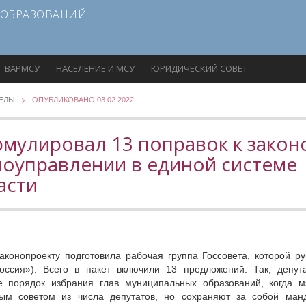
 ОБРАЗОВАНИЙ
ВАРМСУ
НАСЕЛЕНИЕ И МСУ
ЮРИДИЧЕСКИЙ СОВЕТ
ДЕЛЫ
ОПУБЛИКОВАНО 03.02.2022
рмулировал 13 поправок к закон
моуправлении в единой системе
асти
конопроекту подготовила рабочая группа Госсовета, которой ру
ссия»). Всего в пакет включили 13 предложений. Так, депут
 порядок избрания глав муниципальных образований, когда м
ым советом из числа депутатов, но сохраняют за собой манд