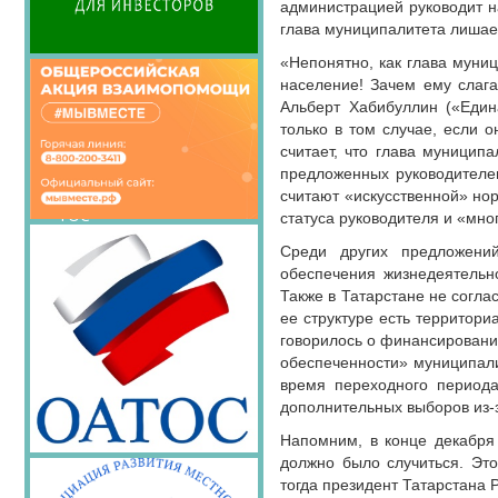
Семинары Совета
администрацией руководит н
глава муниципалитета лишает
Издания Совета
Вопрос-ответ
«Непонятно, как глава муниц
население! Зачем ему слага
ОКМО
Альберт Хабибуллин («Един
Информационный
только в том случае, если 
бюллетень МСУ
считает, что глава муницип
предложенных руководителе
НАСЕЛЕНИЕ И МСУ
считают «искусственной» нор
ТОС
статуса руководителя и «мн
Лучшие практики ТОС
Среди других предложени
обеспечения жизнедеятельно
Также в Татарстане не согла
ее структуре есть территори
говорилось о финансировани
обеспеченности» муниципали
время переходного периода
дополнительных выборов из-
Напомним, в конце декабря 
должно было случиться. Эт
тогда президент Татарстана 