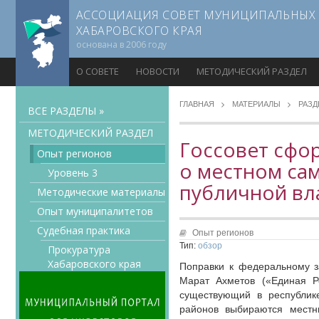
АССОЦИАЦИЯ СОВЕТ МУНИЦИПАЛЬНЫХ
ХАБАРОВСКОГО КРАЯ
основана в 2006 году
О СОВЕТЕ
НОВОСТИ
МЕТОДИЧЕСКИЙ РАЗДЕЛ
ГЛАВНАЯ
МАТЕРИАЛЫ
РАЗ
ВСЕ РАЗДЕЛЫ »
МЕТОДИЧЕСКИЙ РАЗДЕЛ
Госсовет сфо
Опыт регионов
о местном са
Уровень 3
публичной вл
Методические материалы
Опыт муниципалитетов
Судебная практика
Опыт регионов
Тип:
обзор
Прокуратура
Хабаровского края
Поправки к федеральному за
Марат Ахметов («Единая Ро
Мнение специалиста
существующий в республике
Конкурсы Совета
районов выбираются местн