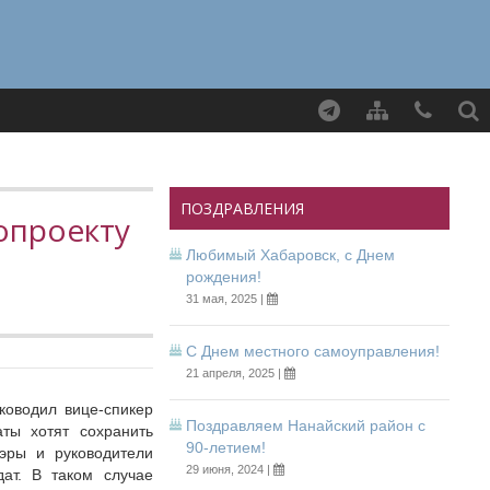
Найти
ПОЗДРАВЛЕНИЯ
опроекту
Любимый Хабаровск, с Днем
рождения!
31 мая, 2025 |
С Днем местного самоуправления!
21 апреля, 2025 |
ководил вице-спикер
Поздравляем Нанайский район с
аты хотят сохранить
90-летием!
эры и руководители
29 июня, 2024 |
ат. В таком случае