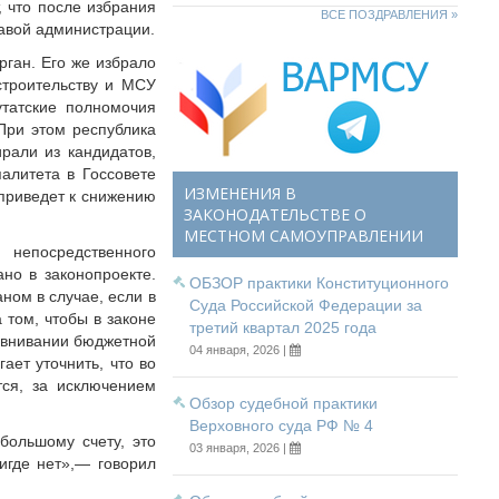
 что после избрания
ВСЕ ПОЗДРАВЛЕНИЯ »
лавой администрации.
рган. Его же избрало
строительству и МСУ
утатские полномочия
 При этом республика
ирали из кандидатов,
алитета в Госсовете
ИЗМЕНЕНИЯ В
 приведет к снижению
ЗАКОНОДАТЕЛЬСТВЕ О
МЕСТНОМ САМОУПРАВЛЕНИИ
непосредственного
но в законопроекте.
ОБЗОР практики Конституционного
ном в случае, если в
Суда Российской Федерации за
 том, чтобы в законе
третий квартал 2025 года
авнивании бюджетной
04 января, 2026 |
ает уточнить, что во
тся, за исключением
Обзор судебной практики
Верховного суда РФ № 4
большому счету, это
03 января, 2026 |
игде нет»,— говорил