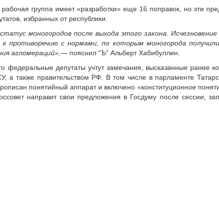
 рабочая группа имеет «разработки» еще 16 поправок, но эти пр
утатов, избранных от республики.
 статус моногородов после выхода этого закона. Исчезновение
 к противоречию с нормами, по которым моногорода получили
ния агломераций»,
— пояснил “Ъ” Альберт Хабибуллин.
что федеральные депутаты учтут замечания, высказанные ранее к
У, а также правительством РФ. В том числе в парламенте Татарс
прописан понятийный аппарат и включено «конституционное понят
Госсовет направит свои предложения в Госдуму после сессии, за