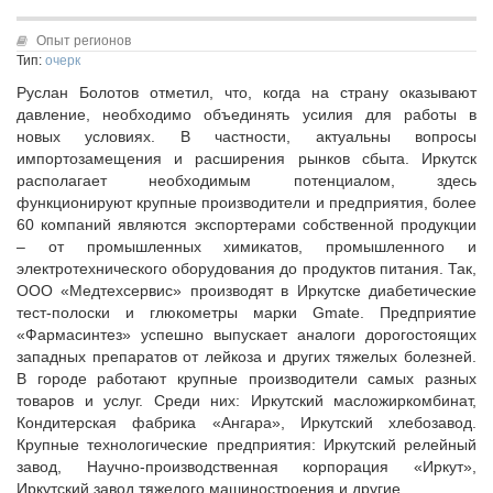
Исполнительная дирекция
Конкурсы Совета
Ревизионная комиссия
Опыт регионов
Семинары Совета
Тип:
очерк
Палаты Совета
Издания Совета
Руслан Болотов отметил, что, когда на страну оказывают
Комитеты Совета
Вопрос-ответ
давление, необходимо объединять усилия для работы в
Правление Совета
новых условиях. В частности, актуальны вопросы
ОКМО
Обработка персональных данных
импортозамещения и расширения рынков сбыта. Иркутск
Информационный бюллетень МСУ
располагает необходимым потенциалом, здесь
Партнеры Совета
функционируют крупные производители и предприятия, более
НАСЕЛЕНИЕ И МСУ
Полезные ссылки
60 компаний являются экспортерами собственной продукции
Инвестиционные порталы муниципальных образований
ТОС
– от промышленных химикатов, промышленного и
электротехнического оборудования до продуктов питания. Так,
Контактная информация
Лучшие практики ТОС
ООО «Медтехсервис» производят в Иркутске диабетические
НОВОСТИ
тест-полоски и глюкометры марки Gmate. Предприятие
«Фармасинтез» успешно выпускает аналоги дорогостоящих
СМИ о нас
западных препаратов от лейкоза и других тяжелых болезней.
МЕТОДИЧЕСКИЙ РАЗДЕЛ
В городе работают крупные производители самых разных
товаров и услуг. Среди них: Иркутский масложиркомбинат,
Опыт регионов
Кондитерская фабрика «Ангара», Иркутский хлебозавод.
Методические материалы
Крупные технологические предприятия: Иркутский релейный
завод, Научно-производственная корпорация «Иркут»,
Опыт муниципалитетов
Иркутский завод тяжелого машиностроения и другие.