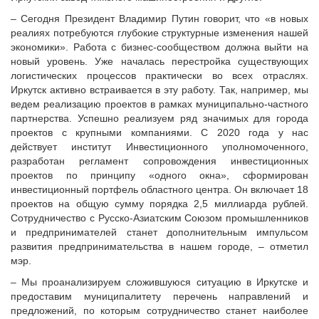
Судебная практика
– Сегодня Президент Владимир Путин говорит, что «в новых
Мнение специалиста
реалиях потребуются глубокие структурные изменения нашей
Конкурсы Совета
экономики». Работа с бизнес-сообществом должна выйти на
новый уровень. Уже началась перестройка существующих
Семинары Совета
логистических процессов практически во всех отраслях.
Издания Совета
Иркутск активно встраивается в эту работу. Так, например, мы
Вопрос-ответ
ведем реализацию проектов в рамках муниципально-частного
партнерства. Успешно реализуем ряд значимых для города
ВАРМСУ
проектов с крупными компаниями. С 2020 года у нас
действует институт Инвестиционного уполномоченного,
Новости ВАРМСУ
разработан регламент сопровождения инвестиционных
НАСЕЛЕНИЕ И МСУ
проектов по принципу «одного окна», сформирован
инвестиционный портфель областного центра. Он включает 18
Новости ТОС
проектов на общую сумму порядка 2,5 миллиарда рублей.
Лучшие практики ТОС
Сотрудничество с Русско-Азиатским Союзом промышленников
и предпринимателей станет дополнительным импульсом
ЮРИДИЧЕСКИЙ СОВЕТ
развития предпринимательства в нашем городе, – отметил
Новости юридического совета
мэр.
– Мы проанализируем сложившуюся ситуацию в Иркутске и
предоставим муниципалитету перечень направлений и
предложений, по которым сотрудничество станет наиболее