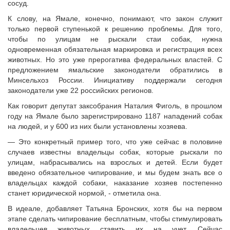
сосуд.
Судебная практика
К слову, на Ямале, конечно, понимают, что закон служит
Мнение специалиста
только первой ступенькой к решению проблемы. Для того,
Конкурсы Совета
чтобы по улицам не рыскали стаи собак, нужна
Семинары Совета
одновременная обязательная маркировка и регистрация всех
животных. Но это уже прерогатива федеральных властей. С
Издания Совета
предложением ямальские законодатели обратились в
Вопрос-ответ
Минсельхоз России. Инициативу поддержали сегодня
ВАРМСУ
законодатели уже 22 российских регионов.
Как говорит депутат заксобрания Наталия Фиголь, в прошлом
Новости ВАРМСУ
году на Ямале было зарегистрировано 1187 нападений собак
НАСЕЛЕНИЕ И МСУ
на людей, и у 600 из них были установлены хозяева.
Новости ТОС
— Это конкретный пример того, что уже сейчас в половине
случаев известны владельцы собак, которые рыскали по
Лучшие практики ТОС
улицам, набрасывались на взрослых и детей. Если будет
ЮРИДИЧЕСКИЙ СОВЕТ
введено обязательное чипирование, и мы будем знать все о
владельцах каждой собаки, наказание хозяев постепенно
Новости юридического совета
станет юридической нормой, - отметила она.
В идеале, добавляет Татьяна Бронских, хотя бы на первом
этапе сделать чипирование бесплатным, чтобы стимулировать
владельцев животных ставить их на учет. Сейчас