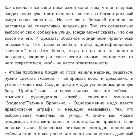
Исполнительная дирекция
Конкурсы Совета
Как отмечают зоозащитники, закон хорош тем, что он впервые
Ревизионная комиссия
Семинары Совета
вводит реальную ответственность хозяев за бесконтрольный
Палаты Совета
выгул своих животных. Но все же в большей степени он
Издания Совета
рассчитан на совестливых владельцев. Тот, кто сознательно
Комитеты Совета
Вопрос-ответ
выбросил свою собаку на улицу, всегда может сказать, что она
Правление Совета
вовсе не его. И доказать обратное юридически практически
ОКМО
Обработка персональных данных
невозможно. Нет таких способов, чтобы идентифицировать
Информационный бюллетень МСУ
"личность" пса. Тем более, когда он на кого-то напал и
Партнеры Совета
разодрал, владелец и вовсе всеми силами постарается от
НАСЕЛЕНИЕ И МСУ
Полезные ссылки
него откреститься, чтобы не нести ответственность.
Инвестиционные порталы муниципальных образований
ТОС
- Чтобы проблема бродячих псов начала наконец решаться,
Контактная информация
Лучшие практики ТОС
нужно сделать главное, - чипировать всех: и домашних, и
уличных животных. Создав при этом единую информационную
НОВОСТИ
базу. "Пробил" чип - и сразу видишь, чья это собака, -
СМИ о нас
отмечает руководитель службы спасения животных
"Зоодозор"Татьяна Бронских. - Одновременно надо ввести
МЕТОДИЧЕСКИЙ РАЗДЕЛ
драконовские штрафы и нещадно наказывать тех, кто
выбрасывает животных на улицу. А иначе мы можем
Опыт регионов
вкладывать хоть миллиарды в строительство приютов. Если
Методические материалы
десятки тысяч брошенных питомцев ежегодно пополняют
Опыт муниципалитетов
собачьи стаи, это все равно, что пытаться наполнить дырявый