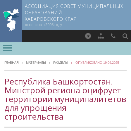
АССОЦИАЦИЯ СОВЕТ МУНИЦИПАЛЬНЫХ
ОБРАЗОВАНИЙ
ХАБАРОВСКОГО КРАЯ
основана в 2006 году
Найти
ВСЕ РАЗДЕЛЫ »
О СОВЕТЕ
ГЛАВНАЯ
МАТЕРИАЛЫ
РАЗДЕЛЫ
ОПУБЛИКОВАНО 19.09.2025
Документы CMO
МЕТОДИЧЕСКИЙ РАЗДЕЛ
Устав
Республика Башкортостан.
Опыт регионов
Учредительный договор
Минстрой региона оцифрует
Уровень 3
Члены СМО
территории муниципалитетов
Методические материалы
Учредители
Опыт муниципалитетов
для упрощения
Руководящие органы
Судебная практика
строительства
Съезд Совета
Прокуратура Хабаровского края
Председатель Совета
Мнение специалиста