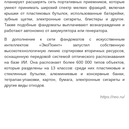
планирует расширять сеть портативных приемников, которые
Судебная практика
умеют принимать широкий спектр мелких фракций, включая
Мнение специалиста
крышки от пластиковых бутылок, использованные батарейки,
Конкурсы Совета
зубные щетки, электронные сигареты, блистеры и другое.
Также подобные фандоматы выплачивают вознаграждение и
Семинары Совета
работают автономно от аккумулятора или генератора.
Издания Совета
В дополнение к сети фандоматов с искусственным
Вопрос-ответ
интеллектом «ЭкоПоинт» запустил собственную
ВАРМСУ
высокотехнологичную линию сортировки вторичных ресурсов,
оснащенную передовой системой оптического распознавания
Новости ВАРМСУ
на базе ИИ. Она распознает более 600 000 типов объектов,
которые разделены на 13 классов: среди них пластиковые и
НАСЕЛЕНИЕ И МСУ
стеклянные бутылки, алюминиевые и консервные банки,
Новости ТОС
тетрапак-упаковки, картон, бумага, электронные сигареты и
другие виды отходов.
Лучшие практики ТОС
ЮРИДИЧЕСКИЙ СОВЕТ
https://reo.ru/
Новости юридического совета