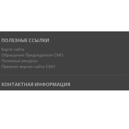
ПОЛЕЗНЫЕ ССЫЛКИ
Карта сайта
Обращение Председателя СМО
Полезные ресурсы
Прежняя версия сайта СМО
КОНТАКТНАЯ ИНФОРМАЦИЯ
Мы в Telegram
Email:
ispdirekt@mail.ru
Тел: (4212) 31-63-34, 32-85-37
Адрес: 680021, г. Хабаровск, ул. Ленинградская 45, офисы 11-14
Как добраться »