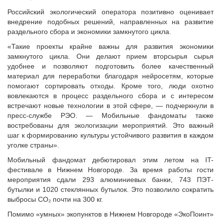
Исполнительная дирекция
Конкурсы Совета
Российский экологический оператора позитивно оценивает
Ревизионная комиссия
Семинары Совета
внедрение подобных решений, направленных на развитие
Палаты Совета
раздельного сбора и экономики замкнутого цикла.
Издания Совета
Комитеты Совета
«Такие проекты крайне важны для развития экономики
Вопрос-ответ
Правление Совета
замкнутого цикла. Они делают прием вторсырья сырья
ОКМО
удобнее и позволяют подготовить более качественный
Обработка персональных данных
материал для переработки благодаря нейросетям, которые
Информационный бюллетень МСУ
Партнеры Совета
помогают сортировать отходы. Кроме того, люди охотно
НАСЕЛЕНИЕ И МСУ
вовлекаются в процесс раздельного сбора и с интересом
Полезные ссылки
встречают новые технологии в этой сфере, — подчеркнули в
Инвестиционные порталы муниципальных образований
ТОС
пресс-службе РЭО. — Мобильные фандоматы также
Контактная информация
Лучшие практики ТОС
востребованы для экологизации мероприятий. Это важный
шаг к формированию культуры устойчивого развития в каждом
НОВОСТИ
уголке страны».
СМИ о нас
Мобильный фандомат дебютировал этим летом на IT-
МЕТОДИЧЕСКИЙ РАЗДЕЛ
фестивале в Нижнем Новгороде. За время работы гости
мероприятия сдали 293 алюминиевых банки, 743 ПЭТ-
Опыт регионов
бутылки и 1020 стеклянных бутылок. Это позволило сократить
Методические материалы
выбросы CO₂ почти на 300 кг.
Опыт муниципалитетов
Помимо «умных» экопунктов в Нижнем Новгороде «ЭкоПоинт»