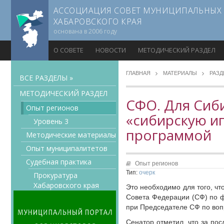
АССОЦИАЦИЯ СОВЕТ МУНИЦИПАЛЬНЫХ
ХАБАРОВСКОГО КРАЯ
основана в 2006 году
О СОВЕТЕ
НОВОСТИ
МЕТОДИЧЕСКИЙ РАЗДЕЛ
ГЛАВНАЯ
МАТЕРИАЛЫ
РАЗ
ВСЕ РАЗДЕЛЫ »
МЕТОДИЧЕСКИЙ РАЗДЕЛ
СФО. Для Сиб
Опыт регионов
«сибирскую и
Уровень 3
программой
Методические материалы
Опыт муниципалитетов
Судебная практика
Опыт регионов
Тип:
очерк
Прокуратура
Хабаровского края
Это необходимо для того, чт
Совета Федерации (СФ) по ф
Мнение специалиста
при Председателе СФ по воп
Конкурсы Совета
Сенатор отметил, что за пос