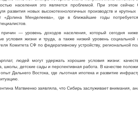
ностью населения это является проблемой. При этом сейчас
я развития новых высокотехнологичных производств и крупных п
т «Долина Менделеева», где в ближайшие годы потребуется
пециалистов.
причин — уровень доходов населения, который сегодня ниже 
ые условия жизни и труда, а также низкий уровень социальной
теля Комитета СФ по федеративному устройству, региональной по
плат, людей могут удержать хорошие условия жизни: качеств
, школы, детские сады и перспективная работа. В качестве полож
опыт Дальнего Востока, где льготная ипотека и развитие инфрас
ситуацию.
нтина Матвиенко заявляла, что Сибирь заслуживает внимания, ан