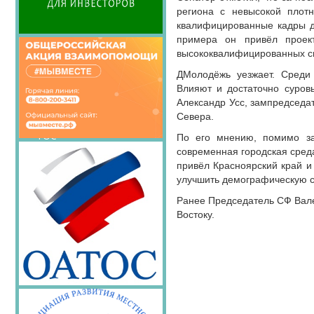
Семинары Совета
региона с невысокой плот
Издания Совета
квалифицированные кадры дл
Вопрос-ответ
примера он привёл проек
высококвалифицированных с
ОКМО
ДМолодёжь уезжает. Среди 
Информационный
Влияют и достаточно суров
бюллетень МСУ
Александр Усс, зампредседа
НАСЕЛЕНИЕ И МСУ
Севера.
ТОС
По его мнению, помимо зар
современная городская среда
Лучшие практики ТОС
привёл Красноярский край и 
улучшить демографическую 
Ранее Председатель СФ Вале
Востоку.