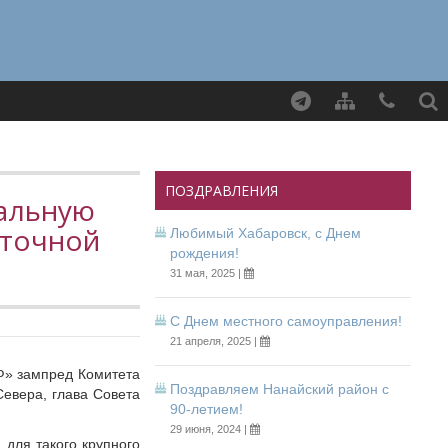
Найти
ПОЗДРАВЛЕНИЯ
иальную
сточной
Любимый Хабаровск, с Днем
рождения!
31 мая, 2025 |
С Днем местного самоуправления!
21 апреля, 2025 |
РФ» зампред Комитета
Поздравляем Нанайский район с
евера, глава Совета
90-летием!
29 июня, 2024 |
 для такого крупного