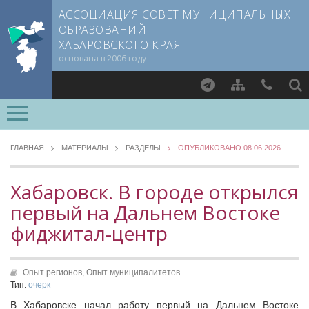
АССОЦИАЦИЯ СОВЕТ МУНИЦИПАЛЬНЫХ
ОБРАЗОВАНИЙ
ХАБАРОВСКОГО КРАЯ
основана в 2006 году
Найти
ВСЕ РАЗДЕЛЫ »
О СОВЕТЕ
ГЛАВНАЯ
МАТЕРИАЛЫ
РАЗДЕЛЫ
ОПУБЛИКОВАНО 08.06.2026
Документы CMO
МЕТОДИЧЕСКИЙ РАЗДЕЛ
Устав
Хабаровск. В городе открылся
Опыт регионов
Учредительный договор
первый на Дальнем Востоке
Уровень 3
Члены СМО
фиджитал-центр
Методические материалы
Учредители
Опыт муниципалитетов
Руководящие органы
Судебная практика
Опыт регионов,
Опыт муниципалитетов
Съезд Совета
Прокуратура Хабаровского края
Тип:
очерк
Председатель Совета
Мнение специалиста
В Хабаровске начал работу первый на Дальнем Востоке