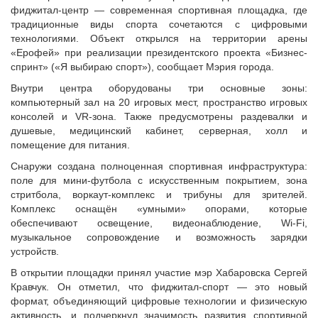
Исполнительная дирекция
фиджитал-центр — современная спортивная площадка, где
Конкурсы Совета
Ревизионная комиссия
традиционные виды спорта сочетаются с цифровыми
Семинары Совета
технологиями. Объект открылся на территории арены
Палаты Совета
Издания Совета
«Ерофей» при реализации президентского проекта «Бизнес-
Комитеты Совета
спринт» («Я выбираю спорт»), сообщает Мэрия города.
Вопрос-ответ
Правление Совета
Внутри центра оборудованы три основные зоны:
ОКМО
Обработка персональных данных
компьютерный зал на 20 игровых мест, пространство игровых
Информационный бюллетень МСУ
консолей и VR-зона. Также предусмотрены раздевалки и
Партнеры Совета
душевые, медицинский кабинет, серверная, холл и
НАСЕЛЕНИЕ И МСУ
Полезные ссылки
помещение для питания.
Инвестиционные порталы муниципальных образований
ТОС
Снаружи создана полноценная спортивная инфраструктура:
Контактная информация
Лучшие практики ТОС
поле для мини-футбола с искусственным покрытием, зона
стритбола, воркаут-комплекс и трибуны для зрителей.
НОВОСТИ
Комплекс оснащён «умными» опорами, которые
СМИ о нас
обеспечивают освещение, видеонаблюдение, Wi-Fi,
музыкальное сопровождение и возможность зарядки
МЕТОДИЧЕСКИЙ РАЗДЕЛ
устройств.
Опыт регионов
В открытии площадки принял участие мэр Хабаровска Сергей
Методические материалы
Кравчук. Он отметил, что фиджитал-спорт — это новый
формат, объединяющий цифровые технологии и физическую
Опыт муниципалитетов
активность, и подчеркнул значимость развития спортивной