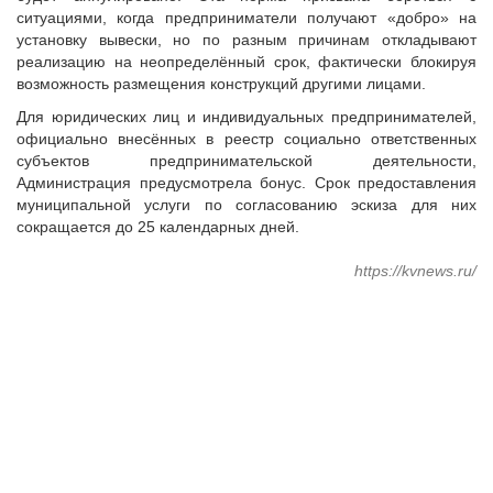
Судебная практика
ситуациями, когда предприниматели получают «добро» на
установку вывески, но по разным причинам откладывают
Мнение специалиста
реализацию на неопределённый срок, фактически блокируя
Конкурсы Совета
возможность размещения конструкций другими лицами.
Семинары Совета
Для юридических лиц и индивидуальных предпринимателей,
Издания Совета
официально внесённых в реестр социально ответственных
Вопрос-ответ
субъектов предпринимательской деятельности,
Администрация предусмотрела бонус. Срок предоставления
ВАРМСУ
муниципальной услуги по согласованию эскиза для них
сокращается до 25 календарных дней.
Новости ВАРМСУ
НАСЕЛЕНИЕ И МСУ
https://kvnews.ru/
Новости ТОС
Лучшие практики ТОС
ЮРИДИЧЕСКИЙ СОВЕТ
Новости юридического совета