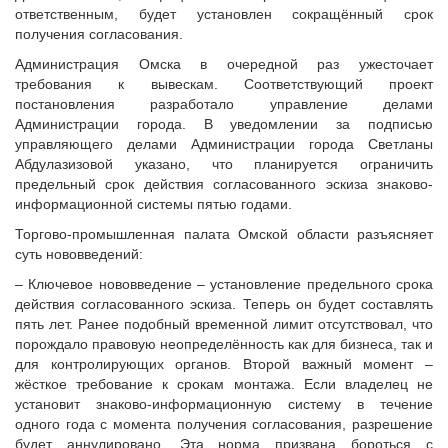
Исполнительная дирекция
ответственным, будет установлен сокращённый срок
Конкурсы Совета
Ревизионная комиссия
получения согласования.
Семинары Совета
Палаты Совета
Администрация Омска в очередной раз ужесточает
Издания Совета
требования к вывескам. Соответствующий проект
Комитеты Совета
Вопрос-ответ
постановления разработало управление делами
Правление Совета
Администрации города. В уведомлении за подписью
ОКМО
Обработка персональных данных
управляющего делами Администрации города Светланы
Информационный бюллетень МСУ
Абдулазизовой указано, что планируется ограничить
Партнеры Совета
предельный срок действия согласованного эскиза знаково-
НАСЕЛЕНИЕ И МСУ
Полезные ссылки
информационной системы пятью годами.
Инвестиционные порталы муниципальных образований
ТОС
Торгово-промышленная палата Омской области разъясняет
Контактная информация
Лучшие практики ТОС
суть нововведений:
НОВОСТИ
– Ключевое нововведение – установление предельного срока
действия согласованного эскиза. Теперь он будет составлять
СМИ о нас
пять лет. Ранее подобный временной лимит отсутствовал, что
МЕТОДИЧЕСКИЙ РАЗДЕЛ
порождало правовую неопределённость как для бизнеса, так и
для контролирующих органов. Второй важный момент –
Опыт регионов
жёсткое требование к срокам монтажа. Если владелец не
Методические материалы
установит знаково-информационную систему в течение
одного года с момента получения согласования, разрешение
Опыт муниципалитетов
будет аннулировано. Эта норма призвана бороться с