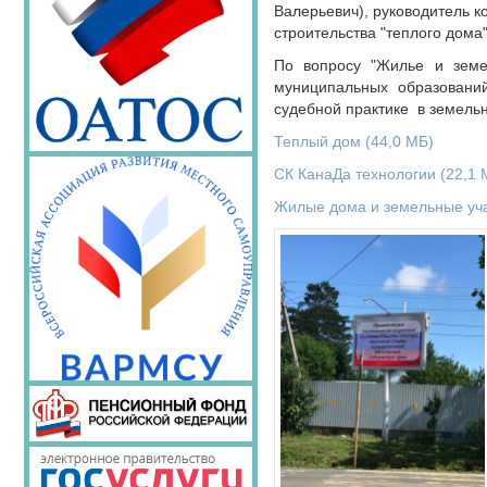
Валерьевич), руководитель к
строительства "теплого дома
По вопросу "Жилье и земел
муниципальных образовани
судебной практике в земель
Теплый дом
(44,0 МБ)
СК КанаДа технологии
(22,1 
Жилые дома и земельные уч