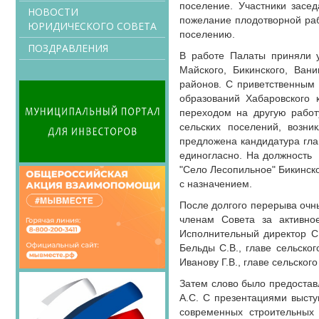
поселение. Участники засе
НОВОСТИ
пожелание плодотворной раб
ЮРИДИЧЕСКОГО СОВЕТА
поселению.
ПОЗДРАВЛЕНИЯ
В работе Палаты приняли у
Майского, Бикинского, Вани
районов. С приветственным
образований Хабаровского 
переходом на другую работу
сельских поселений, возни
предложена кандидатура гла
единогласно. На должность 
"Село Лесопильное" Бикинско
с назначением.
После долгого перерыва очн
членам Совета за активно
Исполнительный директор С.
Бельды С.В., главе сельског
Иванову Г.В., главе сельског
Затем слово было предостав
А.С. С презентациями высту
современных строительных