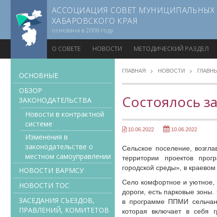
АССОЦИАЦИЯ СОВЕТ МУНИЦИПАЛЬНЫХ
ХАБАРОВСКОГО КРАЯ
основана в 2006 году
О СОВЕТЕ
НОВОСТИ
МЕТОДИЧЕСКИЙ РАЗДЕЛ
ГЛАВНАЯ
НОВОСТИ
ГЛАВН
ОСНОВНЫЕ
ОБЗОР
Состоялось з
ЗАКОНОДАТЕЛЬСТВА
Новости в контрактной
системе
10.06.2022
10.06.2022
Изменения в
законодательстве о
Сельское поселение, возгла
местном самоуправлении
территории проектов про
городской среды», в краево
НОВОСТИ ВАРМСУ
Село комфортное и уютное, 
НОВОСТИ ТОС
дороги, есть парковые зоны.
ЗАСЕДАНИЯ СЪЕЗДОВ,
в программе ППМИ сельчан
ПРАВЛЕНИЙ, КОМИТЕТОВ
которая включает в себя 