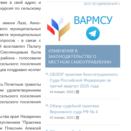
твие в свой адрес и
ВСЕ ПОЗДРАВЛЕНИЯ »
курсия по сельскому
а имени Лазо, Аяно-
ского муниципальных
овета муниципальных
опросов - в связи с
й возглавлял Палату
ИЗМЕНЕНИЯ В
. Смоленцевым была
ЗАКОНОДАТЕЛЬСТВЕ О
района - голосовали
МЕСТНОМ САМОУПРАВЛЕНИИ
сельского поселения
цев поздравил коллег
ОБЗОР практики Конституционного
Суда Российской Федерации за
сь Почетные грамоты
третий квартал 2025 года
им удовлетворением
04 января, 2026 |
сельского поселения
 сельского поселения
Обзор судебной практики
Верховного суда РФ № 4
ства края Назаренко
03 января, 2026 |
туплением "Практика
ии Плюснин Алексей