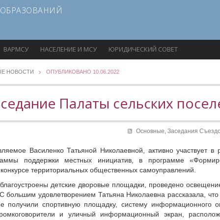
 ОБРАЗОВАНИЙ
ВАРМСУ
НАСЕЛЕНИЕ И МСУ
ЮРИДИЧЕСКИЙ СОВЕТ
ЫЕ НОВОСТИ
ОПУБЛИКОВАНО 10.06.2022
аседание Палаты сельских посел
Основные,
Заседания Съездо
вляемое Василенко Татьяной Николаевной, активно участвует в 
граммы поддержки местных инициатив, в программе «Формир
м конкурсе территориальных общественных самоуправлений.
благоустроены детские дворовые площадки, проведено освещени
 С большим удовлетворением Татьяна Николаевна рассказала, что 
е получили спортивную площадку, систему информационного о
громкоговорители и уличный информационный экран, располо