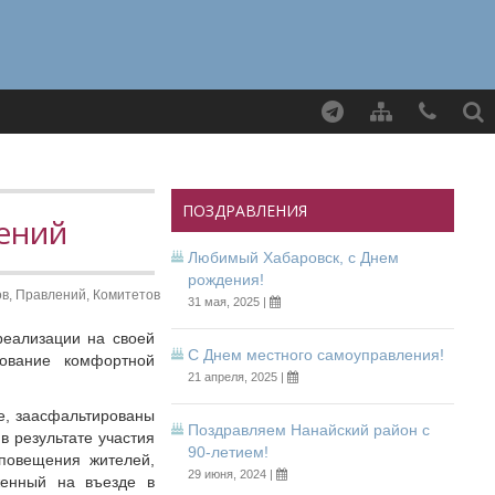
Найти
ПОЗДРАВЛЕНИЯ
ений
Любимый Хабаровск, с Днем
рождения!
в, Правлений, Комитетов
31 мая, 2025 |
реализации на своей
С Днем местного самоуправления!
ование комфортной
21 апреля, 2025 |
е, заасфальтированы
Поздравляем Нанайский район с
в результате участия
90-летием!
повещения жителей,
29 июня, 2024 |
женный на въезде в