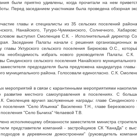
дания были приятно удивлены, когда прочитали на нем приветс
оты. Перед заседанием участникам была проведена обзорная экс
частие главы и специалисты из 35 сельских поселений район
нского, Нанайского, Тугуро-Чумиканского, Солнечного, Хабаров
 словом выступил Смоленцев С.К. - Исполнительный директор С
края. Заседание Палаты начали с решения организационных в
 главы Уктурского сельского поселения Бирюкова О.С., которы
кла необходимость избрать нового руководителя Палаты. С.К
вы Синдинского сельского поселения Нанайского муниципального 
заместителя председателя была предложена кандидатура главы 
го муниципального района. Голосовали единогласно. С.К. Смолен
ых мероприятий в связи с карантинными мероприятиями накопили
е развитие местного самоуправления в поселениях. С больш
К. Смоленцев вручил заслуженные награды: главе Синдинского 
о поселения "Село Ильинка" Василенко Т.Н., главе Березовского
о поселения "Село Бычиха" Челаевой Т.В.
лено исполняющему обязанности заместителя министра строитель
пили представители компаний - застройщиков СК "КанаДа" с выс
 подходов в деревянном домостроении" (руководитель компан