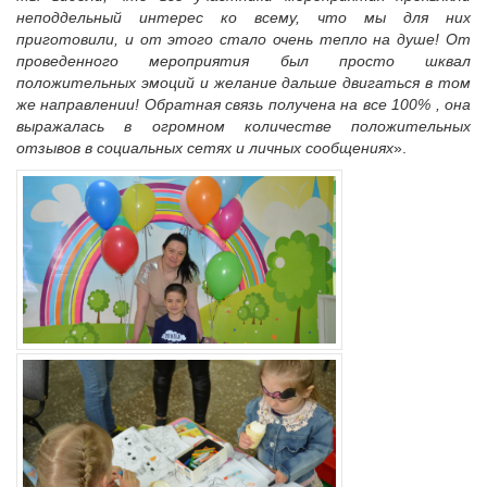
Судебная практика
неподдельный интерес ко всему, что мы для них
приготовили, и от этого стало очень тепло на душе! От
Мнение специалиста
проведенного мероприятия был просто шквал
Конкурсы Совета
положительных эмоций и желание дальше двигаться в том
Семинары Совета
же направлении! Обратная связь получена на все 100% , она
выражалась в огромном количестве положительных
Издания Совета
отзывов в социальных сетях и личных сообщениях
».
Вопрос-ответ
ВАРМСУ
Новости ВАРМСУ
НАСЕЛЕНИЕ И МСУ
Новости ТОС
Лучшие практики ТОС
ЮРИДИЧЕСКИЙ СОВЕТ
Новости юридического совета