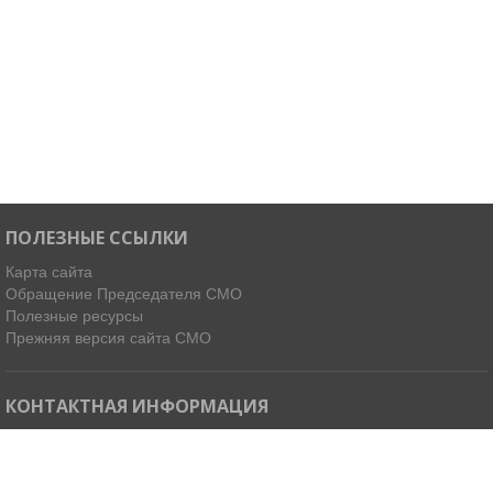
ПОЛЕЗНЫЕ ССЫЛКИ
Карта сайта
Обращение Председателя СМО
Полезные ресурсы
Прежняя версия сайта СМО
КОНТАКТНАЯ ИНФОРМАЦИЯ
Мы в Telegram
Email:
ispdirekt@mail.ru
Тел: (4212) 31-63-34, 32-85-37