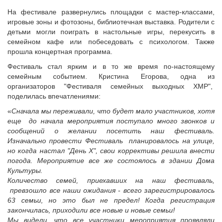
Исполнительная дирекция
Конкурсы Совета
На фестивале развернулись площадки с мастер-классами,
Ревизионная комиссия
Семинары Совета
игровые зоны и фотозоны, библиотечная выставка. Родители с
Палаты Совета
детьми могли поиграть в настольные игры, перекусить в
Издания Совета
семейном кафе или побеседовать с психологом. Также
Комитеты Совета
Вопрос-ответ
прошла концертная программа.
Правление Совета
ОКМО
Фестиваль стал ярким и в то же время по-настоящему
Обработка персональных данных
семейным событием. Кристина Егорова, одна из
Информационный бюллетень МСУ
Партнеры Совета
организаторов "Фестиваля семейных выходных ХМР",
НАСЕЛЕНИЕ И МСУ
поделилась впечатлениями:
Полезные ссылки
Инвестиционные порталы муниципальных образований
ТОС
«
Сначала мы переживали, что будет мало участников, хотя
еще до начала мероприятия поступало много звонков и
Контактная информация
Лучшие практики ТОС
сообщений о желании посетить наш фестиваль.
НОВОСТИ
Изначально провести Фестиваль планировалось на улице,
но когда настал "День Х", свои коррективы решила внести
СМИ о нас
погода. Мероприятие все же состоялось в здании Дома
МЕТОДИЧЕСКИЙ РАЗДЕЛ
Культуры.
Количество семей, приехавших на наш фестиваль,
Опыт регионов
превзошло все наши ожидания - всего зарегистрировалось
Методические материалы
63 семьи, но это был не предел! Когда регистрация
закончилась, приходили все новые и новые семьи!
Опыт муниципалитетов
Мы видели, что все участники мероприятия проявляли