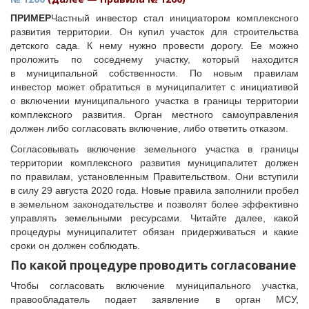
Судебная практика
ПРИМЕР
Частный инвестор стал инициатором комплексного
Мнение специалиста
развития территории. Он купил участок для строительства
Конкурсы Совета
детского сада. К нему нужно провести дорогу. Ее можно
проложить по соседнему участку, который находится
Семинары Совета
в муниципальной собственности. По новым правилам
Издания Совета
инвестор может обратиться в муниципалитет с инициативой
Вопрос-ответ
о включении муниципального участка в границы территории
комплексного развития. Орган местного самоуправления
ВАРМСУ
должен либо согласовать включение, либо ответить отказом.
Новости ВАРМСУ
Согласовывать включение земельного участка в границы
территории комплексного развития муниципалитет должен
НАСЕЛЕНИЕ И МСУ
по правилам, установленным Правительством. Они вступили
Новости ТОС
в силу 29 августа 2020 года. Новые правила заполнили пробел
в земельном законодательстве и позволят более эффективно
Лучшие практики ТОС
управлять земельными ресурсами. Читайте далее, какой
ЮРИДИЧЕСКИЙ СОВЕТ
процедуры муниципалитет обязан придерживаться и какие
сроки он должен соблюдать.
Новости юридического совета
По какой процедуре проводить согласование
Чтобы согласовать включение муниципального участка,
правообладатель подает заявление в орган МСУ,