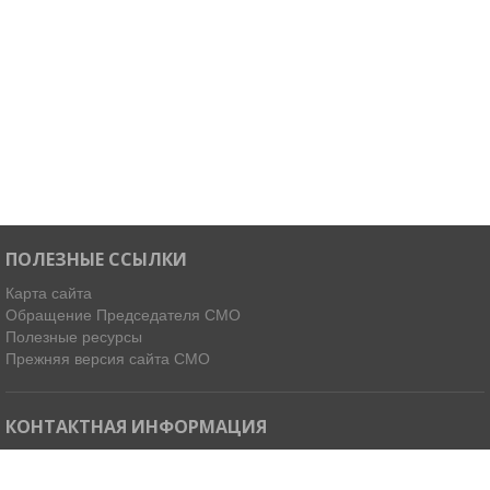
ПОЛЕЗНЫЕ ССЫЛКИ
Карта сайта
Обращение Председателя СМО
Полезные ресурсы
Прежняя версия сайта СМО
КОНТАКТНАЯ ИНФОРМАЦИЯ
Мы в Telegram
Email:
ispdirekt@mail.ru