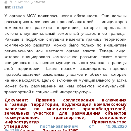
Исполнительная дирекция
Мнение специалиста
Конкурсы Совета
Тип:
статья
Ревизионная комиссия
Семинары Совета
У органов МСУ появилась новая обязанность. Они должны
Палаты Совета
Издания Совета
рассматривать заявления правообладателей — инициаторов
Комитеты Совета
комплексного развития территории, которые предлагают
Вопрос-ответ
Правление Совета
включить муниципальный земельный участок в ее границы.
ОКМО
Раньше в подобной ситуации изменить границы территории
Обработка персональных данных
комплексного развития можно было только по инициативе
Информационный бюллетень МСУ
Партнеры Совета
регионального или местного органа власти. Теперь лицо,
НАСЕЛЕНИЕ И МСУ
которое инициировало комплексное развитие, также может
Полезные ссылки
инициировать включение муниципального участка в границы
Инвестиционные порталы муниципальных образований
ТОС
этой территории. Таким правом законодатель наделил
Контактная информация
Лучшие практики ТОС
правообладателей земельных участков и объектов, которые
на них находятся. Целью включения муниципального участка
НОВОСТИ
может быть размещение на нем объектов коммунальной,
СМИ о нас
транспортной и социальной инфраструктуры.
Документ: Правила согласования включения
МЕТОДИЧЕСКИЙ РАЗДЕЛ
в границы территории, подлежащей комплексному
развитию по инициативе правообладателей,
Опыт регионов
земельных участков для размещения объектов
коммунальной, транспортной, социальной
Методические материалы
инфраструктур Правительство
утвердило
Опыт муниципалитетов
постановлением от 19.08.2020
№ 1260
(далее — Правила № 1260)