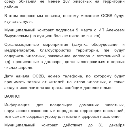
среду обитания не менее 187 животных на территории
Исполнительная дирекция
Конкурсы Совета
района.
Ревизионная комиссия
Семинары Совета
В этом вопросе мы новички, поэтому механизм ОСВВ будут
Палаты Совета
Издания Совета
изучать с нуля.
Комитеты Совета
Вопрос-ответ
Муниципальный контракт подписан 9 марта с ИП Алексеем
Правление Совета
Вырупаевым (на аукцион больше никто не вышел).
ОКМО
Обработка персональных данных
Организационные мероприятия (закупка оборудования и
Информационный бюллетень МСУ
Партнеры Совета
медпрепаратов, благоустройство территории, где будут
НАСЕЛЕНИЕ И МСУ
содержать животных, заключение договора с ветклиникой и
Полезные ссылки
т.д), прописанные в договоре, должны завершиться в первых
Инвестиционные порталы муниципальных образований
ТОС
числах апреля.
Контактная информация
Лучшие практики ТОС
Дату начала ОСВВ, номер телефона, по которому будут
НОВОСТИ
принимать заявки от жителей на отлов животных, а также
аккаунт исполнителя контракта сообщим дополнительно.
СМИ о нас
ВАЖНО!
МЕТОДИЧЕСКИЙ РАЗДЕЛ
Информация для владельцев домашних животных,
Опыт регионов
нарушающих законность и порядок на территории поселений,
Методические материалы
тем самым создавая угрозу для жизни и здоровья населения
Опыт муниципалитетов
Муниципальный контракт действует до 31 декабря