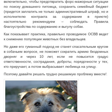
включительно, чтобы предотвратить форс-мажорные ситуации
Судебная практика
по поиску домашнего питомца, сохранить семейный бюджет
Мнение специалиста
(придется заплатить не только административный штраф, но и
Конкурсы Совета
исполнителю контракта за содержание в приюте)
настоятельно рекомендуем – соблюдать Правила
Семинары Совета
благоустройства по содержанию и выгулу собак.
Издания Совета
Как показывает практика, правильно проводимое ОСВВ ведет
Вопрос-ответ
к снижению популяции животных без владельцев.
ВАРМСУ
Но даже его гуманный подход не станет спасательным кругом
в собачьем вопросе, не поможет сократить армию бездомных
Новости ВАРМСУ
дворняг и через 10 лет, если не повысится градус
НАСЕЛЕНИЕ И МСУ
ответственности, сострадания, доброты, порядочности у тех,
кто приручает, а потом выбрасывает любимца на улицу.
Новости ТОС
Поэтому давайте решать трудно решаемую проблему вместе!
Лучшие практики ТОС
ЮРИДИЧЕСКИЙ СОВЕТ
Новости юридического совета