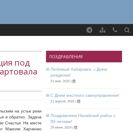
Найти
ПОЗДРАВЛЕНИЯ
ция под
тартовала
Любимый Хабаровск, с Днем
рождения!
31 мая, 2025 |
С Днем местного самоуправления!
21 апреля, 2025 |
льским на устье реки
Поздравляем Нанайский район с
ья и обратно. Задача
90-летием!
ве Счастья. На месте
29 июня, 2024 |
ил Максим Харченко