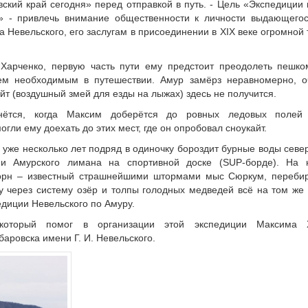
ский край сегодня» перед отправкой в путь. - Цель «Экспедиции
я» - привлечь внимание общественности к личности выдающегос
Невельского, его заслугам в присоединении в XIX веке огромной
Харченко, первую часть пути ему предстоит преодолеть пешк
ем необходимым в путешествии. Амур замёрз неравномерно, о
йт (воздушный змей для езды на лыжах) здесь не получится.
нётся, когда Максим доберётся до ровных ледовых полей 
гли ему доехать до этих мест, где он опробовал сноукайт.
уже несколько лет подряд в одиночку бороздит бурные воды севе
 и Амурского лимана на спортивной доске (SUP-борде). На
орн – известный страшнейшими штормами мыс Сюркум, перебир
 через систему озёр и толпы голодных медведей всё на том же
диции Невельского по Амуру.
который помог в организации этой экспедиции Максима Х
аровска имени Г. И. Невельского.