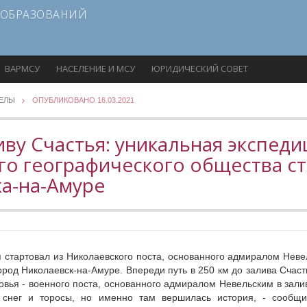
 ОБРАЗОВАНИЙ
ВАРМСУ
НАСЕЛЕНИЕ И МСУ
ЮРИДИЧЕСКИЙ СОВЕТ
ДЕЛЫ
ОПУБЛИКОВАНО 16.03.2021
ву Счастья: уникальная экспеди
ого географического общества с
ка-на-Амуре
 я стартовал из Николаевского поста, основанного адмиралом Неве
город Николаевск-на-Амуре. Впереди путь в 250 км до залива Счаст
мовья - военного поста, основанного адмиралом Невельским в зали
, снег и торосы, но именно там вершилась история, - сообщ