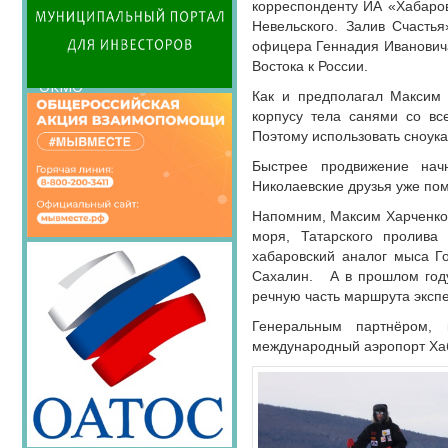
Семинары Совета
корреспонденту ИА «Хабаров
Невельского. Залив Счасть
Издания Совета
офицера Геннадия Ивановича 
Вопрос-ответ
Востока к России.
ОКМО
Как и предполагал Максим 
Информационный
корпусу тела санями со вс
бюллетень МСУ
Поэтому использовать сноука
НАСЕЛЕНИЕ И МСУ
Быстрее продвижение нач
Николаевские друзья уже помо
ТОС
Напомним, Максим Харченко 
Лучшие практики ТОС
моря, Татарского пролива
хабаровский аналог мыса Г
Сахалин. А в прошлом году
речную часть маршрута экспе
Генеральным партнёром, 
международный аэропорт Хаб