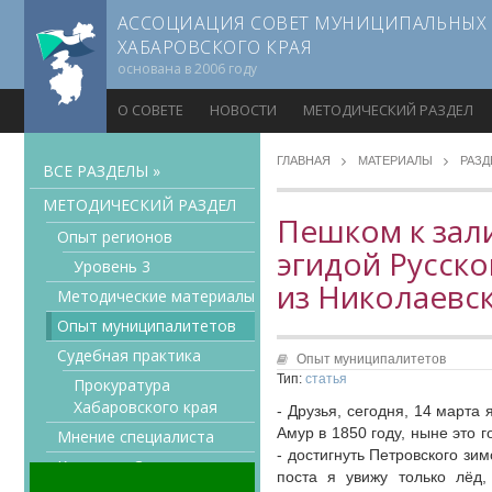
АССОЦИАЦИЯ СОВЕТ МУНИЦИПАЛЬНЫХ
ХАБАРОВСКОГО КРАЯ
основана в 2006 году
О СОВЕТЕ
НОВОСТИ
МЕТОДИЧЕСКИЙ РАЗДЕЛ
ГЛАВНАЯ
МАТЕРИАЛЫ
РАЗ
ВСЕ РАЗДЕЛЫ »
МЕТОДИЧЕСКИЙ РАЗДЕЛ
Пешком к зали
Опыт регионов
эгидой Русск
Уровень 3
из Николаевс
Методические материалы
Опыт муниципалитетов
Судебная практика
Опыт муниципалитетов
Тип:
статья
Прокуратура
Хабаровского края
- Друзья, сегодня, 14 марта
Амур в 1850 году, ныне это 
Мнение специалиста
- достигнуть Петровского зи
Конкурсы Совета
поста я увижу только лёд