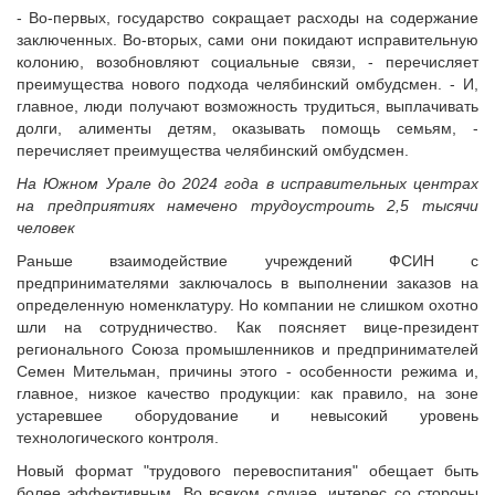
Судебная практика
- Во-первых, государство сокращает расходы на содержание
заключенных. Во-вторых, сами они покидают исправительную
Мнение специалиста
колонию, возобновляют социальные связи, - перечисляет
Конкурсы Совета
преимущества нового подхода челябинский омбудсмен. - И,
Семинары Совета
главное, люди получают возможность трудиться, выплачивать
долги, алименты детям, оказывать помощь семьям, -
Издания Совета
перечисляет преимущества челябинский омбудсмен.
Вопрос-ответ
На Южном Урале до 2024 года в исправительных центрах
ВАРМСУ
на предприятиях намечено трудоустроить 2,5 тысячи
человек
Новости ВАРМСУ
Раньше взаимодействие учреждений ФСИН с
НАСЕЛЕНИЕ И МСУ
предпринимателями заключалось в выполнении заказов на
Новости ТОС
определенную номенклатуру. Но компании не слишком охотно
шли на сотрудничество. Как поясняет вице-президент
Лучшие практики ТОС
регионального Союза промышленников и предпринимателей
ЮРИДИЧЕСКИЙ СОВЕТ
Семен Мительман, причины этого - особенности режима и,
главное, низкое качество продукции: как правило, на зоне
Новости юридического совета
устаревшее оборудование и невысокий уровень
технологического контроля.
Новый формат "трудового перевоспитания" обещает быть
более эффективным. Во всяком случае, интерес со стороны