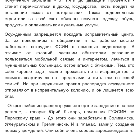
полученной зарплаты - от пяти до двадцати процентов -
станет перечисляться в доход государства, часть пойдет на
погашение исков от потерпевших. Также подневольные
строители за свой счет обязаны покупать одежду, обувь,
продукты и оплачивать коммунальные услуги.
Осужденным запрещается покидать исправительный центр.
За их поведением в общежитии и на рабочих местах
наблюдает сотрудник ФСИН с помощью видеокамер. В
отличие от колоний, здешним обитателям разрешено
пользоваться мобильной связью и интернетом, лечиться в
муниципальных больницах, встречаться с близкими. Тем, кто
себя хорошо ведет, можно проживать не в исправцентре, а
снимать квартиру за его пределами и жить там со своей
семьей. Но при нарушении правил распорядка осужденного
отправляют в исправительную колонию, и он лишается всех
благ.
- Открывшийся исправцентр уже четвертое заведение в нашем
регионе, - говорит Юрий Лымарь, начальник ГУФСИН по
Пермскому краю. - До этого они заработали в Соликамске,
Углеуральском и Гремячинске. И в планах, замечу, создание
новых учреждений. Они себя очень хорошо зарекомендовали.