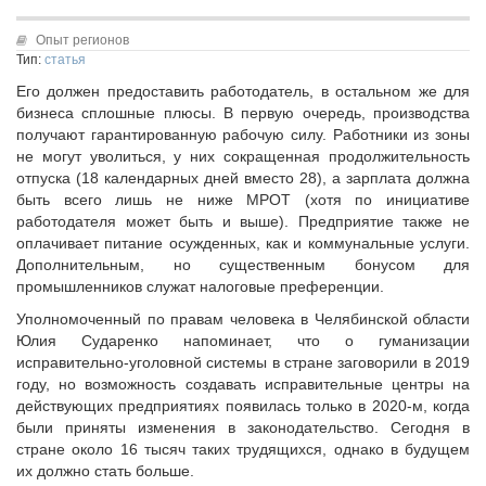
Исполнительная дирекция
Конкурсы Совета
Ревизионная комиссия
Опыт регионов
Семинары Совета
Тип:
статья
Палаты Совета
Издания Совета
Его должен предоставить работодатель, в остальном же для
Комитеты Совета
Вопрос-ответ
бизнеса сплошные плюсы. В первую очередь, производства
Правление Совета
получают гарантированную рабочую силу. Работники из зоны
ОКМО
Обработка персональных данных
не могут уволиться, у них сокращенная продолжительность
Информационный бюллетень МСУ
отпуска (18 календарных дней вместо 28), а зарплата должна
Партнеры Совета
быть всего лишь не ниже МРОТ (хотя по инициативе
НАСЕЛЕНИЕ И МСУ
Полезные ссылки
работодателя может быть и выше). Предприятие также не
Инвестиционные порталы муниципальных образований
ТОС
оплачивает питание осужденных, как и коммунальные услуги.
Дополнительным, но существенным бонусом для
Контактная информация
Лучшие практики ТОС
промышленников служат налоговые преференции.
НОВОСТИ
Уполномоченный по правам человека в Челябинской области
СМИ о нас
Юлия Сударенко напоминает, что о гуманизации
исправительно-уголовной системы в стране заговорили в 2019
МЕТОДИЧЕСКИЙ РАЗДЕЛ
году, но возможность создавать исправительные центры на
действующих предприятиях появилась только в 2020-м, когда
Опыт регионов
были приняты изменения в законодательство. Сегодня в
Методические материалы
стране около 16 тысяч таких трудящихся, однако в будущем
Опыт муниципалитетов
их должно стать больше.