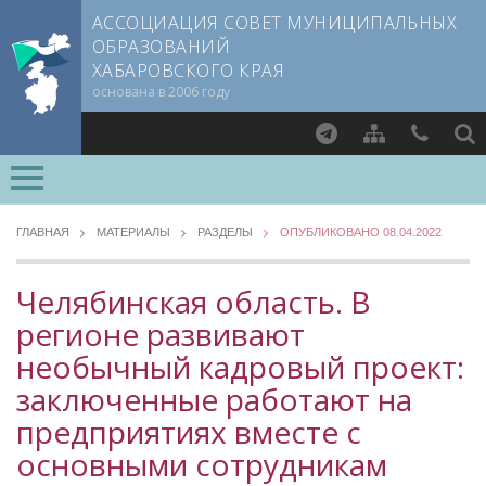
АССОЦИАЦИЯ СОВЕТ МУНИЦИПАЛЬНЫХ
ОБРАЗОВАНИЙ
ХАБАРОВСКОГО КРАЯ
основана в 2006 году
Найти
ВСЕ РАЗДЕЛЫ »
О СОВЕТЕ
ГЛАВНАЯ
МАТЕРИАЛЫ
РАЗДЕЛЫ
ОПУБЛИКОВАНО 08.04.2022
Документы CMO
МЕТОДИЧЕСКИЙ РАЗДЕЛ
Устав
Челябинская область. В
Опыт регионов
Учредительный договор
регионе развивают
Уровень 3
Члены СМО
необычный кадровый проект:
Методические материалы
Учредители
Опыт муниципалитетов
заключенные работают на
Руководящие органы
Судебная практика
предприятиях вместе с
Съезд Совета
Прокуратура Хабаровского края
основными сотрудникам
Председатель Совета
Мнение специалиста