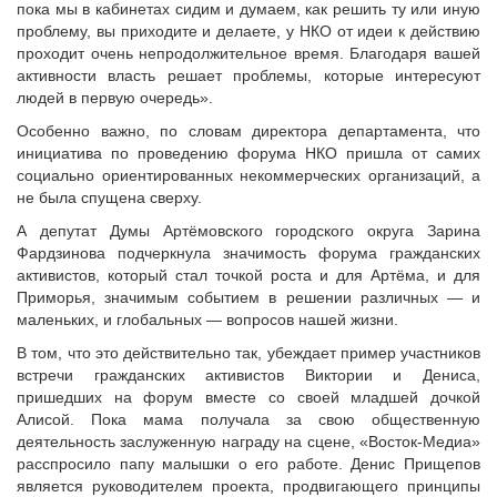
пока мы в кабинетах сидим и думаем, как решить ту или иную
проблему, вы приходите и делаете, у НКО от идеи к действию
проходит очень непродолжительное время. Благодаря вашей
активности власть решает проблемы, которые интересуют
людей в первую очередь».
Особенно важно, по словам директора департамента, что
инициатива по проведению форума НКО пришла от самих
социально ориентированных некоммерческих организаций, а
не была спущена сверху.
А депутат Думы Артёмовского городского округа Зарина
Фардзинова подчеркнула значимость форума гражданских
активистов, который стал точкой роста и для Артёма, и для
Приморья, значимым событием в решении различных — и
маленьких, и глобальных — вопросов нашей жизни.
В том, что это действительно так, убеждает пример участников
встречи гражданских активистов Виктории и Дениса,
пришедших на форум вместе со своей младшей дочкой
Алисой. Пока мама получала за свою общественную
деятельность заслуженную награду на сцене, «Восток-Медиа»
расспросило папу малышки о его работе. Денис Прищепов
является руководителем проекта, продвигающего принципы