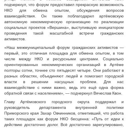
Судебная практика
подчеркнул, что форум предоставил прекрасную возможность
НКО для обмена опытом, обсуждения вопросов
Мнение специалиста
взаимодействия. Он также поблагодарил артёмовскую
Конкурсы Совета
автономную некоммерческую организацию по реализации
Семинары Совета
социальных проектов «Вершина», выступившую инициатором
проведения такой масштабной встречи гражданских
Издания Совета
активистов.
Вопрос-ответ
«Наш межмуниципальный форум гражданских активистов —
ВАРМСУ
первый, это отличная площадка для обмена опытом, в том
числе между НКО и ресурсными центрами. Социально
Новости ВАРМСУ
ориентированных некоммерческих организаций в Артёме
НАСЕЛЕНИЕ И МСУ
полторы сотни, точнее сто пятьдесят четыре. Они работают в
разных областях, объединяют людей и помогают городской
Новости ТОС
власти в решении насущных проблем. Для нас
Лучшие практики ТОС
взаимодействие с ними важно, ведь это ещё одна форма
обратной связи с населением», — подчеркнул Вячеслав Квон.
ЮРИДИЧЕСКИЙ СОВЕТ
Главу Артёмовского городского округа поддержал и
Новости юридического совета
руководитель департамента внутренней политики
Приморского края Захар Овчинников, отметивший, что работа
таких площадок как форум НКО бесценна: «Путь от идеи к
действию достаточно долог. Всё достаточно зарегулировано,