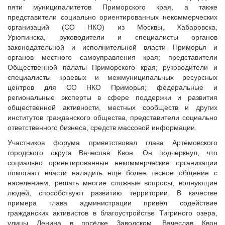
Исполнительная дирекция
пяти муниципалитетов Приморского края, а также
Конкурсы Совета
Ревизионная комиссия
представители социально ориентированных некоммерческих
Семинары Совета
организаций (СО НКО) из Москвы, Хабаровска,
Палаты Совета
Издания Совета
Урюпинска, руководители и специалисты органов
Комитеты Совета
законодательной и исполнительной власти Приморья и
Вопрос-ответ
Правление Совета
органов местного самоуправления края; представители
ОКМО
Общественной палаты Приморского края; руководители и
Обработка персональных данных
специалисты краевых и межмуниципальных ресурсных
Информационный бюллетень МСУ
Партнеры Совета
центров для СО НКО Приморья; федеральные и
НАСЕЛЕНИЕ И МСУ
региональные эксперты в сфере поддержки и развития
Полезные ссылки
общественной активности, местных сообществ и других
Инвестиционные порталы муниципальных образований
ТОС
институтов гражданского общества, представители социально
Контактная информация
Лучшие практики ТОС
ответственного бизнеса, средств массовой информации.
НОВОСТИ
Участников форума приветствовал глава Артёмовского
городского округа Вячеслав Квон. Он подчеркнул, что
СМИ о нас
социально ориентированные некоммерческие организации
МЕТОДИЧЕСКИЙ РАЗДЕЛ
помогают власти наладить ещё более тесное общение с
населением, решать многие сложные вопросы, волнующие
Опыт регионов
людей, способствуют развитию территории. В качестве
Методические материалы
примера глава администрации привёл содействие
гражданских активистов в благоустройстве Тигриного озера,
Опыт муниципалитетов
улицы Ленина в посёлке Заводском. Вячеслав Квон