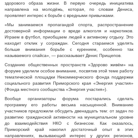
здорового образа жизни. В первую очередь инициатива
направлена на молодёжь, которая, по словам Дениса,
проявляет интерес к борьбе с вредными привычками.
«Мы занимаемся пропагандой спорта, распространение
достоверной информации о вреде алкоголя и наркотиков.
Играем в футбол, приобщаем людей к активному отдыху. Это
находит отклик у сограждан. Сегодня стараемся уделять
больше внимания борьбе с курением, особенно так
называемого спайса», — рассказывает Денис Прищепов.
Созданию общественных пространств «Здорово живём» на
форуме уделили особое внимание, посвятив этой теме работу
тематической площадки Некоммерческого фонда поддержки
социального развития Приморского края «Энергия участия»
(Фонда местного сообщества «Энергия участия»).
Вообще организаторы форума постарались сделать
программу его работы весьма насыщенной. Вниманию
участников предложили обсудить двенадцать тем: от задач по
развитию гражданской активности на муниципальном уровне
до взаимодействия НКО с бизнесом. Как оказалось,
Приморский край накопил достаточный опыт в этих
направлениях, вызывающий интерес у других регионов,