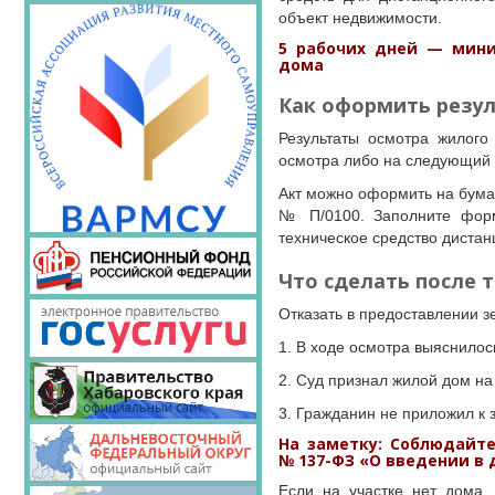
объект недвижимости.
5 рабочих дней — мини
дома
Как оформить резу
Результаты осмотра жилого
осмотра либо на следующий 
Акт можно оформить на бума
№ П/0100. Заполните форм
техническое средство дистан
Что сделать после т
Отказать в предоставлении з
1. В ходе осмотра выяснилось
2. Суд признал жилой дом на
3. Гражданин не приложил к
На заметку: Соблюдайт
№ 137-ФЗ «О введении в 
Если на участке нет дома,