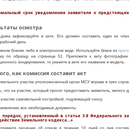
мальный срок уведомления заявителя о предстоящем
льтаты осмотра
 дома зафиксируйте в акте. Его должен составить один из чле
рабочий день.
жном бланке либо в электронном виде. Используйте бланк из
прил
у по образцу на странице 51. Приложите к акту фотографии.
ционного зондирования, то укажите в акте его название и модель.
ого, как комиссия составит акт
емельного участка уполномоченный орган МСУ вправе в трех случа
, что на участке, который просит предоставить заявитель, жилого д
 участке самовольной постройкой, подлежащей сносу.
 заявлению все необходимые документы.
е порядок, установленный в
статье 3.8
Федерального зак
действие Земельного кодекса...»
 примите решение об отказе в течение 10 дней со дня состав