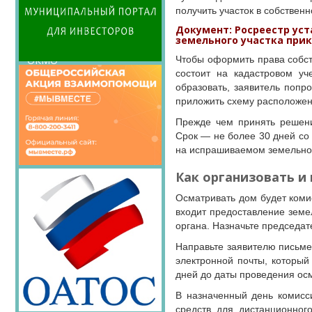
Семинары Совета
получить участок в собственн
Издания Совета
Документ: Росреестр ус
Вопрос-ответ
земельного участка
прик
ОКМО
Чтобы оформить права собст
состоит на кадастровом уч
Информационный
образовать, заявитель попр
бюллетень МСУ
приложить схему расположен
НАСЕЛЕНИЕ И МСУ
Прежде чем принять решени
ТОС
Срок — не более 30 дней со 
на испрашиваемом земельном
Лучшие практики ТОС
Как организовать и
Осматривать дом будет коми
входит предоставление земе
органа. Назначьте председат
Направьте заявителю письме
электронной почты, который
дней до даты проведения ос
В назначенный день комисс
средств для дистанционног