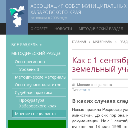
АССОЦИАЦИЯ СОВЕТ МУНИЦИПАЛЬНЫХ
ХАБАРОВСКОГО КРАЯ
основана в 2006 году
О СОВЕТЕ
НОВОСТИ
МЕТОДИЧЕСКИЙ РАЗДЕЛ
ГЛАВНАЯ
МАТЕРИАЛЫ
РАЗ
ВСЕ РАЗДЕЛЫ »
МЕТОДИЧЕСКИЙ РАЗДЕЛ
Как с 1 сентя
Опыт регионов
земельный уч
Уровень 3
Методические материалы
Опыт муниципалитетов
Мнение специалиста
Тип:
статья
Судебная практика
Прокуратура
В каких случаях сл
Хабаровского края
Новые правила Росреестр ус
Мнение специалиста
амнистии». До сих пор она 
Конкурсы Совета
документации. Но с 1 сентя
пунктов до 14 мая 1998 го