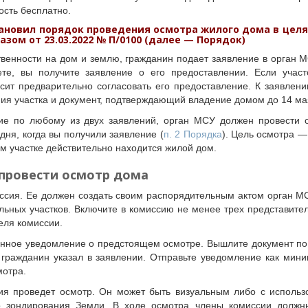
ость бесплатно.
тановил порядок проведения осмотра жилого дома в цел
азом от 23.03.2022 № П/0100
(далее — Порядок)
венности на дом и землю, гражданин подает заявление в орган М
ете, вы получите заявление о его предоставлении. Если участ
осит предварительно согласовать его предоставление. К заявлен
ия участка и документ, подтверждающий владение домом до 14 мая
е по любому из двух заявлений, орган МСУ должен провести 
дня, когда вы получили заявление (
п. 2 Порядка
). Цель осмотра —
 участке действительно находится жилой дом.
 провести осмотр дома
ссия. Ее должен создать своим распорядительным актом орган МС
льных участков. Включите в комиссию не менее трех представите
еля комиссии.
нное уведомление о предстоящем осмотре. Вышлите документ по
 гражданин указал в заявлении. Отправьте уведомление как мини
мотра.
ия проведет осмотр. Он может быть визуальным либо с использ
о зондирования Земли. В ходе осмотра члены комиссии должн