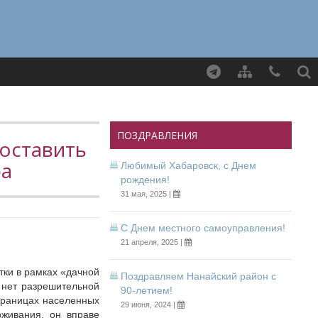
Найти
ПОЗДРАВЛЕНИЯ
доставить
ра
Любимый Хабаровск, с Днем
рождения!
31 мая, 2025 |
С Днем местного самоуправления!
21 апреля, 2025 |
тки в рамках «дачной
Поздравляем Нанайский район с
в нет разрешительной
90-летием!
 границах населенных
29 июня, 2024 |
оживания, он вправе