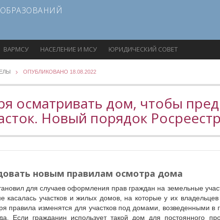
 ОБРАЗОВАНИЙ
ВАРМСУ
НАСЕЛЕНИЕ И МСУ
ЮРИДИЧЕСКИЙ СОВЕТ
ДЕЛЫ
ОПУБЛИКОВАНО 18.08.2022
бря осматривать дом, чтобы пре
асток. Новый порядок Росреест
едовать новым правилам осмотра дома
тановил для случаев оформления прав граждан на земельные учас
не касалась участков и жилых домов, на которые у их владельце
бря правила изменятся для участков под домами, возведенными в
да. Если гражданин использует такой дом для постоянного пр