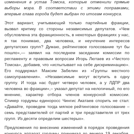
изменения в устав Томска, которые отменили прямые
Судебная практика
выборы мэра. В соответствии с этими поправками,
Мнение специалиста
впервые глава города будет выбран по итогам конкурса.
Конкурсы Совета
Этот вариант, учитывающий только партийные фракции,
Семинары Совета
вызвал критику со стороны независимых депутатов. «Чем
обусловлена эта фракционность, в некоторых фракциях у нас,
Издания Совета
я так понимаю, два человека, и неучтение интересов
Вопрос-ответ
депутатских групп? Думаю, рейтинговое голосование тут бы
ВАРМСУ
пошло»,— заявил на последнем заседании комиссии по
регламенту и правовым вопросам Игорь Лютаев из «Чистого
Новости ВАРМСУ
Томска», добавив, что «испытывает на себе дискриминацию».
Его поддержал Максим Забелин из «Группы местного
НАСЕЛЕНИЕ И МСУ
самоуправления». «Независимые могут вступить в одну
Новости ТОС
группу. И тогда нас будет четверо человек, а у ЛДПР два
человека во фракции»,– указал депутат на нелогичный, по его
Лучшие практики ТОС
мнению, характер отбора членов конкурсной комиссии.
ЮРИДИЧЕСКИЙ СОВЕТ
Спикер гордумы единоросс Чингис Акатаев спорить не стал:
«Давайте, проведем тогда мягкое рейтинговое голосование –
Новости юридического совета
семь представителей от партий и три представителя от трех
групп. Из десяти определим шестерых».
Предложения по внесению изменений в порядок проведения
конкурса аппарат гордумы принимал до вечера 19 декабря.