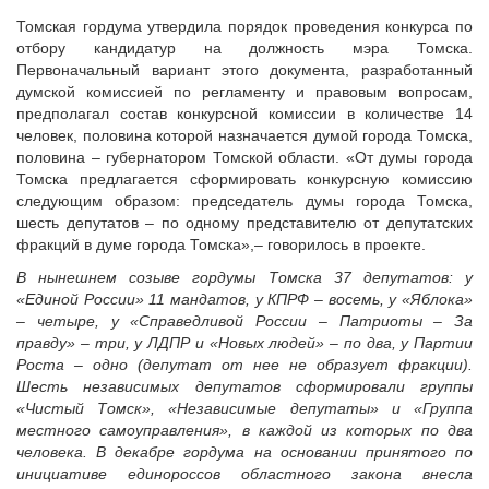
Исполнительная дирекция
Конкурсы Совета
Томская гордума утвердила порядок проведения конкурса по
Ревизионная комиссия
Семинары Совета
отбору кандидатур на должность мэра Томска.
Палаты Совета
Первоначальный вариант этого документа, разработанный
Издания Совета
думской комиссией по регламенту и правовым вопросам,
Комитеты Совета
Вопрос-ответ
предполагал состав конкурсной комиссии в количестве 14
Правление Совета
человек, половина которой назначается думой города Томска,
ОКМО
Обработка персональных данных
половина – губернатором Томской области. «От думы города
Информационный бюллетень МСУ
Томска предлагается сформировать конкурсную комиссию
Партнеры Совета
следующим образом: председатель думы города Томска,
НАСЕЛЕНИЕ И МСУ
Полезные ссылки
шесть депутатов – по одному представителю от депутатских
Инвестиционные порталы муниципальных образований
ТОС
фракций в думе города Томска»,– говорилось в проекте.
Контактная информация
Лучшие практики ТОС
В нынешнем созыве гордумы Томска 37 депутатов: у
«Единой России» 11 мандатов, у КПРФ – восемь, у «Яблока»
НОВОСТИ
– четыре, у «Справедливой России – Патриоты – За
СМИ о нас
правду» – три, у ЛДПР и «Новых людей» – по два, у Партии
Роста – одно (депутат от нее не образует фракции).
МЕТОДИЧЕСКИЙ РАЗДЕЛ
Шесть независимых депутатов сформировали группы
«Чистый Томск», «Независимые депутаты» и «Группа
Опыт регионов
местного самоуправления», в каждой из которых по два
Методические материалы
человека. В декабре гордума на основании принятого по
Опыт муниципалитетов
инициативе единороссов областного закона внесла