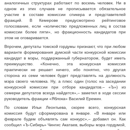
аналогичных структурах работают по восемь человек. Ни в
одном из этих случаев не прописывается обязательное
участие в составе комиссии спикера и представителей
фракций. В Кемерове предусмотрено рейтинговое
голосование, если «количество предложенных лиц в состав
комиссии более пяти», но фракционность кандидатов при
этом не оговаривается.
Впрочем, депутаты томской гордумы признают, что при любом
варианте формирования думской части конкурсной комиссии
кандидат в мэры, поддержанный губернатором, будет иметь
преимущество. «Конечно, эта конкурсная комиссия
практически не решает ничего, ибо понятно, что другая
сторона из семи человек будет представлять на должность
мэра своего человека. Ну, а плюс один (голос на заседании
конкурсной комиссии при отборе кандидатов.– «Ъ») из
семерки депутатов всегда найдется»,– заметил в ходе сессии
руководитель фракции «Яблока» Василий Еремин.
По словам Ильи Леонтьева, скорее всего, конкурсная
комиссия будут сформирована в январе. «В январе или
феврале будем объявлять сам конкурс»,– добавил он. Как
сообщил «Ъ-Сибирь» Чингис Акатаев, выборы мэра гордумой,