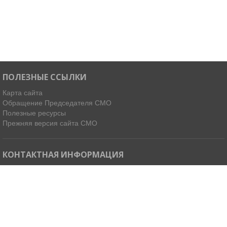
ПОЛЕЗНЫЕ ССЫЛКИ
Карта сайта
Обращение Председателя СМО
Полезные ресурсы
Прежняя версия сайта СМО
КОНТАКТНАЯ ИНФОРМАЦИЯ
Мы в Telegram
Email:
ispdirekt@mail.ru
Тел: (4212) 31-63-34, 32-85-37
Адрес: 680021, г. Хабаровск, ул. Ленинградская 45, офисы 11-14
Как добраться »