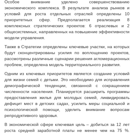
Особое внимание уделено совершенствованию
Судебная практика
экономического комплекса. В результате анализа рынков и
Мнение специалиста
условий для роста отдельных отраслей определены 10
Конкурсы Совета
приоритетных сфер. Предполагается реализация 8
комплексных стратегических проектов: 6 отраслевых и 2
Семинары Совета
общесистемных, направленных на повышение эффективности
Издания Совета
модели управления.
Вопрос-ответ
Также в Стратегии определены ключевые участки, на которых
ВАРМСУ
будут сконцентрированы усилия по воплощению проектов,
рассмотрены различные сценарии решения агломерационных
Новости ВАРМСУ
проблем, определена модель территориального развития.
НАСЕЛЕНИЕ И МСУ
Одним из ключевых приоритетов является создание условий
для жизни семей с детьми. Это необходимо для исправления
Новости ТОС
демографической тенденции, связанной с сокращением
Лучшие практики ТОС
численности населения. Планируется расширить программы
предоставления жилья для молодых семей, ликвидировать
ЮРИДИЧЕСКИЙ СОВЕТ
дефицит мест в детских садах, усилить меры социальной и
Новости юридического совета
психологической помощи, уделить внимание вопросам
репродуктивного здоровья.
В экономической сфере ключевая цель – добиться за 12 лет
роста средней заработной платы не менее чем на 75 %.