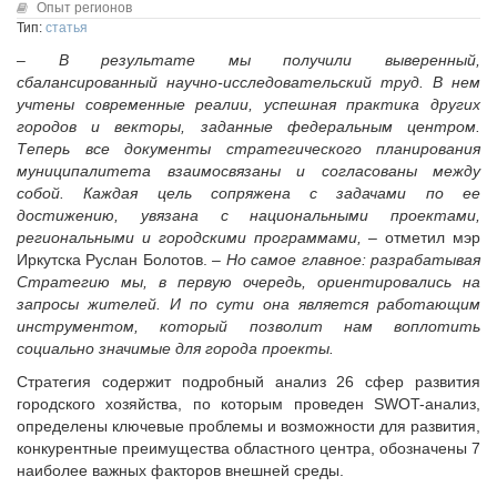
Исполнительная дирекция
Опыт регионов
Конкурсы Совета
Тип:
статья
Ревизионная комиссия
Семинары Совета
– В результате мы получили выверенный,
Палаты Совета
Издания Совета
сбалансированный научно-исследовательский труд. В нем
Комитеты Совета
учтены современные реалии, успешная практика других
Вопрос-ответ
Правление Совета
городов и векторы, заданные федеральным центром.
ОКМО
Теперь все документы стратегического планирования
Обработка персональных данных
муниципалитета взаимосвязаны и согласованы между
Информационный бюллетень МСУ
Партнеры Совета
собой. Каждая цель сопряжена с задачами по ее
НАСЕЛЕНИЕ И МСУ
достижению, увязана с национальными проектами,
Полезные ссылки
региональными и городскими программами,
– отметил мэр
Инвестиционные порталы муниципальных образований
ТОС
Иркутска Руслан Болотов.
– Но самое главное: разрабатывая
Контактная информация
Лучшие практики ТОС
Стратегию мы, в первую очередь, ориентировались на
запросы жителей. И по сути она является работающим
НОВОСТИ
инструментом, который позволит нам воплотить
СМИ о нас
социально значимые для города проекты.
МЕТОДИЧЕСКИЙ РАЗДЕЛ
Стратегия содержит подробный анализ 26 сфер развития
городского хозяйства, по которым проведен SWOT-анализ,
Опыт регионов
определены ключевые проблемы и возможности для развития,
Методические материалы
конкурентные преимущества областного центра, обозначены 7
наиболее важных факторов внешней среды.
Опыт муниципалитетов