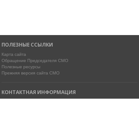
ПОЛЕЗНЫЕ ССЫЛКИ
Карта сайта
Обращение Председателя СМО
Полезные ресурсы
Прежняя версия сайта СМО
КОНТАКТНАЯ ИНФОРМАЦИЯ
Мы в Telegram
Email:
ispdirekt@mail.ru
Тел: (4212) 31-63-34, 32-85-37
Адрес: 680021, г. Хабаровск, ул. Ленинградская 45, офисы 11-14
Как добраться »