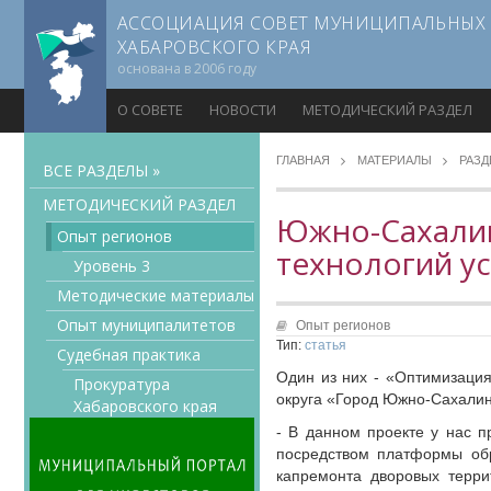
АССОЦИАЦИЯ СОВЕТ МУНИЦИПАЛЬНЫХ
ХАБАРОВСКОГО КРАЯ
основана в 2006 году
О СОВЕТЕ
НОВОСТИ
МЕТОДИЧЕСКИЙ РАЗДЕЛ
ГЛАВНАЯ
МАТЕРИАЛЫ
РАЗ
ВСЕ РАЗДЕЛЫ »
МЕТОДИЧЕСКИЙ РАЗДЕЛ
Южно-Сахалин
Опыт регионов
технологий у
Уровень 3
Методические материалы
Опыт муниципалитетов
Опыт регионов
Тип:
статья
Судебная практика
Один из них - «Оптимизация
Прокуратура
округа «Город Южно-Сахалинс
Хабаровского края
- В данном проекте у нас 
Мнение специалиста
посредством платформы обр
Конкурсы Совета
капремонта дворовых терри