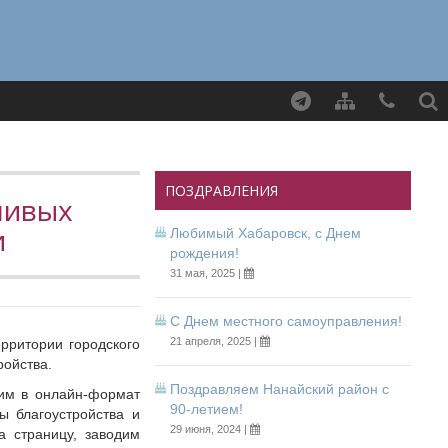
Найти
ПОЗДРАВЛЕНИЯ
ливых
и
Любимый Хабаровск, с Днем
рождения!
31 мая, 2025 |
С Днем местного самоуправления!
21 апреля, 2025 |
рритории городского
ройства.
Поздравляем Нанайский район с
дим в онлайн-формат
90-летием!
ы благоустройства и
29 июня, 2024 |
а страницу, заводим