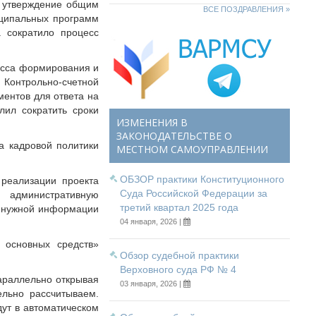
и утверждение общим
ВСЕ ПОЗДРАВЛЕНИЯ »
иципальных программ
а сократило процесс
есса формирования и
Контрольно-счетной
ментов для ответа на
лил сократить сроки
ИЗМЕНЕНИЯ В
ЗАКОНОДАТЕЛЬСТВЕ О
а кадровой политики
МЕСТНОМ САМОУПРАВЛЕНИИ
ОБЗОР практики Конституционного
 реализации проекта
Суда Российской Федерации за
 административную
третий квартал 2025 года
а нужной информации
04 января, 2026 |
 основных средств»
Обзор судебной практики
Верховного суда РФ № 4
араллельно открывая
03 января, 2026 |
ельно рассчитываем.
дут в автоматическом