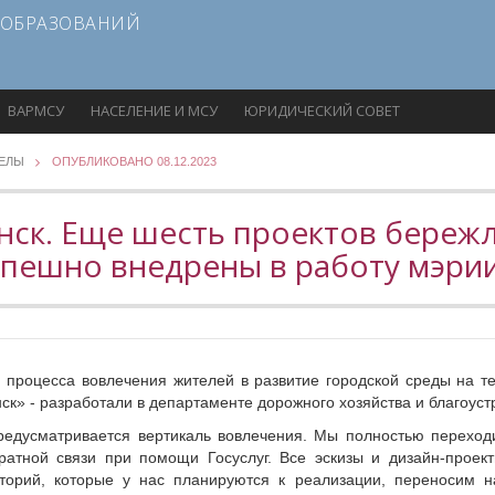
 ОБРАЗОВАНИЙ
ВАРМСУ
НАСЕЛЕНИЕ И МСУ
ЮРИДИЧЕСКИЙ СОВЕТ
ДЕЛЫ
ОПУБЛИКОВАНО 08.12.2023
ск. Еще шесть проектов береж
спешно внедрены в работу мэри
 процесса вовлечения жителей в развитие городской среды на те
к» - разработали в департаменте дорожного хозяйства и благоуст
предусматривается вертикаль вовлечения. Мы полностью перехо
атной связи при помощи Госуслуг. Все эскизы и дизайн-проект
торий, которые у нас планируются к реализации, переносим н