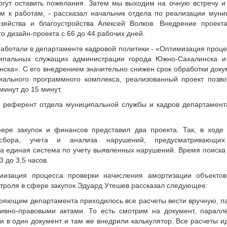
огут оставить пожелания. Затем мы выходим на очную встречу 
м к работам, - рассказал начальник отдела по реализации мун
зяйства и благоустройства Алексей Волков. Внедрение проект
о дизайн-проекта с 66 до 44 рабочих дней.
работали в департаменте кадровой политики - «Оптимизация проц
ипальных служащих администрации города Южно-Сахалинска и 
ска». С его внедрением значительно снижен срок обработки доку
ального программного комплекса, реализованный проект позво
минут до 15 минут,
а референт отдела муниципальной службы и кадров департамент
ере закупок и финансов представил два проекта. Так, в ходе
сбора, учета и анализа нарушений, предусматривающих
на единая система по учету выявленных нарушений. Время поиск
 до 3,5 часов.
мизация процесса проверки начисления амортизации объектов
нтроля в сфере закупок Эдуард Утешев рассказал следующее:
еряющим департамента приходилось все расчеты вести вручную, п
тивно-правовыми актами. То есть смотрим на документ, паралл
 в один документ и там же внедрили калькулятор. Все расчеты и