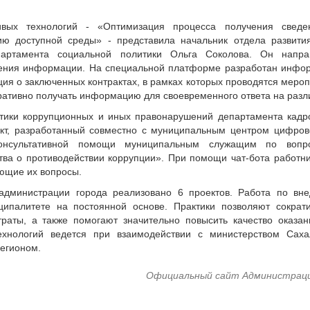
вых технологий - «Оптимизация процесса получения сведе
ю доступной среды» - представила начальник отдела развити
партамента социальной политики Ольга Соколова. Он напра
чения информации. На специальной платформе разработан инфо
ия о заключенных контрактах, в рамках которых проводятся меро
ративно получать информацию для своевременного ответа на разли
тики коррупционных и иных правонарушений департамента кадр
кт, разработанный совместно с муниципальным центром цифро
онсультативной помощи муниципальным служащим по вопр
ва о противодействии коррупции». При помощи чат-бота работни
ующие их вопросы.
администрации города реализовано 6 проектов. Работа по вн
ципалитете на постоянной основе. Практики позволяют сократ
раты, а также помогают значительно повысить качество оказан
хнологий ведется при взаимодействии с министерством Саха
регионом.
Официальный сайт Администрац