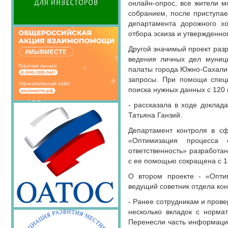
Семинары Совета
онлайн-опрос, все жители м
собранием, после приступае
Издания Совета
департамента дорожного хо
Вопрос-ответ
отбора эскиза и утвержденног
ОКМО
Другой значимый проект раз
Информационный
ведения личных дел муниц
бюллетень МСУ
палаты города Южно-Сахалин
запросы. При помощи специ
НАСЕЛЕНИЕ И МСУ
поиска нужных данных с 120 
ТОС
- рассказала в ходе доклад
Лучшие практики ТОС
Татьяна Ганзий.
Департамент контроля в сф
«Оптимизация процесса 
ответственность» разработа
с ее помощью сокращена с 13
О втором проекте - «Опти
ведущий советник отдела ко
- Ранее сотрудникам и пров
несколько вкладок с норма
Перенесли часть информации