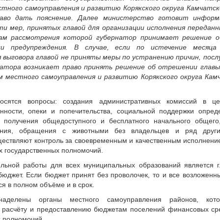
тного самоуправления и развитию Корякского округа Камчатск
раво дать пояснение. Далее министерство готовит информ
и мер, принятых главой для организации исполнения передан
ам рассмотрения которой губернатор принимает решение о
и предупреждения. В случае, если по истечение месяца
я выговора главой не приняты меры по устранению причин, пос
ернатора возникает право принять решение об отрешении гла
м местного самоуправления и развитию Корякского округа Кам
осятся вопросы: создания административных комиссий в це
енности, опеки и попечительства, социальной поддержки опре
, получения общедоступного и бесплатного начального общего
ания, обращения с животными без владельцев и ряд други
ществляют контроль за своевременным и качественным исполнен
х государственных полномочий.
ильной работы для всех муниципальных образований является
бюджет. Если бюджет принят без проволочек, то и все возложенн
я в полном объёме и в срок.
аделены органы местного самоуправления районов, кот
 расчёту и предоставлению бюджетам поселений финансовых ср
х полномочий.