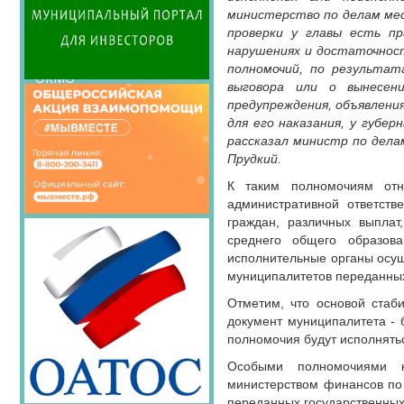
Семинары Совета
министерство по делам мес
Издания Совета
проверки у главы есть п
Вопрос-ответ
нарушениях и достаточност
полномочий, по результат
ОКМО
выговора или о вынесени
Информационный
предупреждения, объявлени
бюллетень МСУ
для его наказания, у губ
рассказал министр по дела
НАСЕЛЕНИЕ И МСУ
Прудкий.
ТОС
К таким полномочиям отн
Лучшие практики ТОС
административной ответств
граждан, различных выплат
среднего общего образов
исполнительные органы осу
муниципалитетов переданны
Отметим, что основой стаб
документ муниципалитета - 
полномочия будут исполнятьс
Особыми полномочиями н
министерством финансов по
переданных государственны