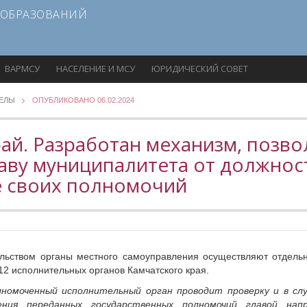
 ОБРАЗОВАНИЙ
ВАРМСУ
НАСЕЛЕНИЕ И МСУ
ЮРИДИЧЕСКИЙ СОВЕТ
ДЕЛЫ
ОПУБЛИКОВАНО 06.02.2024
рай. Разработан механизм, поз
аву муниципалитета от должнос
 своих полномочий
ельством органы местного самоуправления осуществляют отдель
12 исполнительных органов Камчатского края.
лномоченный исполнительный орган проводит проверку и в сл
ения переданных государственных полномочий главой нап