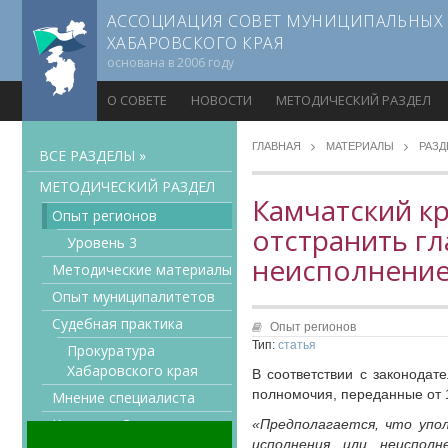
АССОЦИАЦИЯ СОВЕТ МУНИЦИПАЛЬНЫХ
ХАБАРОВСКОГО КРАЯ
основана в 2006 году
О СОВЕТЕ
НОВОСТИ
МЕТОДИЧЕСКИЙ РАЗДЕЛ
ГЛАВНАЯ
МАТЕРИАЛЫ
РАЗ
ВСЕ РАЗДЕЛЫ »
МЕТОДИЧЕСКИЙ РАЗДЕЛ
Камчатский к
Опыт регионов
отстранить гл
Уровень 3
неисполнение
Методические материалы
Опыт муниципалитетов
Судебная практика
Опыт регионов
Тип:
статья
Прокуратура
Хабаровского края
В соответствии с законодат
полномочия, переданные от 
Мнение специалиста
Конкурсы Совета
«Предполагается, что упо
исполнения или неисполн