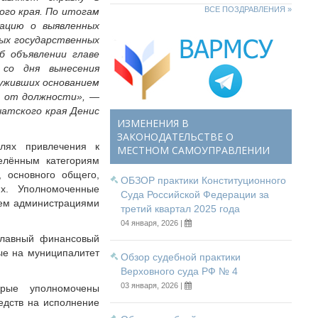
ВСЕ ПОЗДРАВЛЕНИЯ »
ого края. По итогам
ацию о выявленных
ных государственных
б объявлении главе
 со дня вынесения
луживших основанием
вы от должности»,
—
чатского края Денис
ИЗМЕНЕНИЯ В
ЗАКОНОДАТЕЛЬСТВЕ О
лях привлечения к
МЕСТНОМ САМОУПРАВЛЕНИИ
делённым категориям
, основного общего,
ОБЗОР практики Конституционного
х. Уполномоченные
Суда Российской Федерации за
ием администрациями
третий квартал 2025 года
04 января, 2026 |
 главный финансовый
ые на муниципалитет
Обзор судебной практики
Верховного суда РФ № 4
03 января, 2026 |
орые уполномочены
едств на исполнение