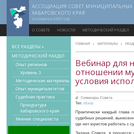
АССОЦИАЦИЯ СОВЕТ МУНИЦИПАЛЬНЫХ
ХАБАРОВСКОГО КРАЯ
основана в 2006 году
О СОВЕТЕ
НОВОСТИ
МЕТОДИЧЕСКИЙ РАЗДЕЛ
ГЛАВНАЯ
МАТЕРИАЛЫ
РАЗ
ВСЕ РАЗДЕЛЫ »
МЕТОДИЧЕСКИЙ РАЗДЕЛ
Вебинар для 
Опыт регионов
отношении му
Уровень 3
условия испо
Методические материалы
Опыт муниципалитетов
Судебная практика
Семинары Совета
Тип:
обзор
Прокуратура
Хабаровского края
Практически каждый глава г
судебных решений, вынесенн
Мнение специалиста
где нет юристов работать с 
Конкурсы Совета
Задача Совета, в процессе