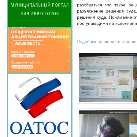
Семинары Совета
разобраться что такое реш
Издания Совета
разъяснение решения суда,
Вопрос-ответ
решения суда. Понимание эт
поступающими на исполнени
ОКМО
Информационный
бюллетень МСУ
Судебные решения в отноше
НАСЕЛЕНИЕ И МСУ
ТОС
Лучшие практики ТОС