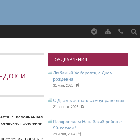
Найти
ПОЗДРАВЛЕНИЯ
ядок и
Любимый Хабаровск, с Днем
рождения!
31 мая, 2025 |
С Днем местного самоуправления!
21 апреля, 2025 |
ается с исполнением
Поздравляем Нанайский район с
 сельских поселений,
90-летием!
29 июня, 2024 |
 поселений понять и