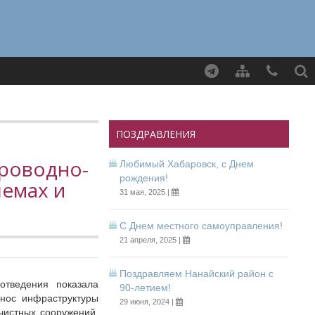
Найти
ПОЗДРАВЛЕНИЯ
проводно-
Любимый Хабаровск, с Днем
рождения!
лемах и
31 мая, 2025 |
С Днем местного самоуправления!
21 апреля, 2025 |
Поздравляем Нанайский район с
тведения показала
90-летием!
знос инфраструктуры
29 июня, 2024 |
чистных сооружений.