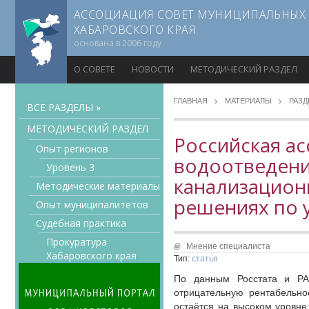
АССОЦИАЦИЯ СОВЕТ МУНИЦИПАЛЬНЫХ
ХАБАРОВСКОГО КРАЯ
основана в 2006 году
О СОВЕТЕ
НОВОСТИ
МЕТОДИЧЕСКИЙ РАЗДЕЛ
ГЛАВНАЯ
МАТЕРИАЛЫ
РАЗ
ВСЕ РАЗДЕЛЫ »
МЕТОДИЧЕСКИЙ РАЗДЕЛ
Российская а
Опыт регионов
водоотведени
Уровень 3
канализацион
Методические материалы
решениях по 
Опыт муниципалитетов
Судебная практика
Прокуратура
Мнение специалиста
Хабаровского края
Тип:
статья
Мнение специалиста
По данным Росстата и РА
Конкурсы Совета
отрицательную рентабельно
остаётся на высоком уровне