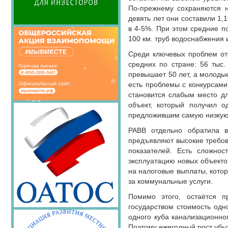
Семинары Совета
По-прежнему сохраняются н
Издания Совета
девять лет они составили 1
Вопрос-ответ
в 4-5%. При этом средние по
100 км. труб водоснабжени
ОКМО
Среди ключевых проблем от
Информационный
средних по стране: 56 тыс.
бюллетень МСУ
превышает 50 лет, а молодые
НАСЕЛЕНИЕ И МСУ
есть проблемы с конкурсами 
становится слабым место д
ТОС
объект, который получил о
Лучшие практики ТОС
предложившим самую низкую с
РАВВ отдельно обратила в
предъявляют высокие требова
показателей. Есть сложнос
эксплуатацию новых объекто
на налоговые выплаты, котор
за коммунальные услуги.
Помимо этого, остаётся п
государством стоимость одн
одного куба канализационно
Поэтому ежегодный рост уб