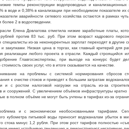
изкие темпы реконструкции водопроводных и канализационных 
,1% в воде и 0,38% в канализации при необходимом показателе и
казатели аварийности сетевого хозяйства остаются в рамках чут
я и более 2 в водоотведении.
расли Елена Довлатова отметила низкие заработные платы, ко
 рублей против 83 тыс. руб. При этом возраст кадрового персо
 специалисты из-за неконкурентных зарплат переходят в другие 
и закупками. Низкая цена в торгах, как главный критерий для р
ля реализации любого проекта в отрасли. Каждый строящийся и
добрение Главгосэкспертизы, при выходе на конкурс будет де
тоимость своих услуг, что в итоге сказывается на качестве.
нимание на проблемы с системой нормирования сбросов ст
ния к очистке стоков и приводят к большим затратам водоканало
ти и с ростом налоговой нагрузки на отрасль из-за строите
в и сооружений. С увеличением объёмов инфраструктуры кратно
ые в полном объёме не могут быть учтены в тарифах из-за огран
роблема и с экономически необоснованными тарифами. Сег
ого кубометра питьевой воды приносит водоканалам убыток в мин
го стока минус 1,2 рубля. При этом рост тарифов полностью «съ
ытков имеет устойчивую тенденцию и демонстрируют негативную