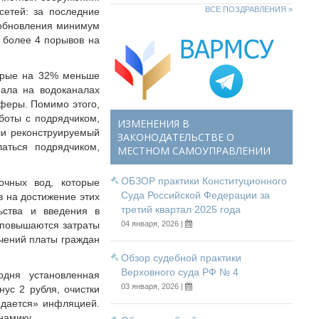
ВСЕ ПОЗДРАВЛЕНИЯ »
сетей: за последние
х обновления минимум
ь более 4 порывов на
торые на 32% меньше
нала на водоканалах
сферы. Помимо этого,
аботы с подрядчиком,
ИЗМЕНЕНИЯ В
ли реконструируемый
ЗАКОНОДАТЕЛЬСТВЕ О
латься подрядчиком,
МЕСТНОМ САМОУПРАВЛЕНИИ
ОБЗОР практики Конституционного
очных вод, которые
Суда Российской Федерации за
в на достижение этих
третий квартал 2025 года
льства и введения в
 повышаются затраты
04 января, 2026 |
ичений платы граждан
Обзор судебной практики
Верховного суда РФ № 4
одня установленная
03 января, 2026 |
ус 2 рубля, очистки
едается» инфляцией.
 динамику.