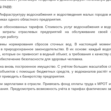
й РАВВ:
Инфраструктуру водоснабжения и водоотведения малых городов и
мках одного областного предприятия.
и обоснованных тарифов. Стоимость услуг водоснабжения и вод
 затраты отраслевых предприятий на обслуживание своей и
ную работу.
емы нормирования сбросов сточных вод. В настоящий момен
в природоохранное законодательство. В их основе: каждый водо
, которые он привносит в водный объект, а требования к качеству 
обеспечение безопасности для здоровья человека.
 на вновь построенное имущество. С учётом больших масштабов с
бъектов с помощью бюджетных средств, у водоканалов растёт на
 приводить к банкротству предприятия.
и зарплатами в отрасли. Привязать фонд оплаты труда к МРОТ и 
ания. Предусмотреть возможность учёта в тарифах фактических за