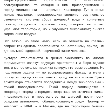
энергоэффективного строительства и экологичного
благоустройства, то сегодня к ним присоединяются и
города‑миллионники — например, Краснодар. Тут в новых
жилых кварталах проектировщики внедряют вертикальное
озеленение, системы сбора дождевой воды и солнечные
панели; создаются парковые зоны, которые не только
украшают территорию, но и улучшают микроклимат, снижая
загрязнение воздуха.
Это важно, но этого мало, если не отвечать на главный
вопрос: как сделать пространство по-настоящему пригодным
для цельной, здоровой, творческой жизни человека.
Культура строительства в зрелых экономиках во многом
формируется сверху: ведущие архитекторы и бюро задают
тон, а менее смелые практики копируют готовые решения. Но
подлинная задача — не воспроизводить фасад, а менять
логику: от города как машины к городу как экосистеме. Здесь
архитектура становится посредником между технологиями и
этикой повседневности. Такой подход воплощается в
концепции «город в городе»: когда квартал включает жилье,
инфраструктуру и пространство на шаговой доступности,
создавая автономную, сбалансированную среду. Пример —
комплекс «ЗИЛАРТ» в Москве, где на территории бывшей