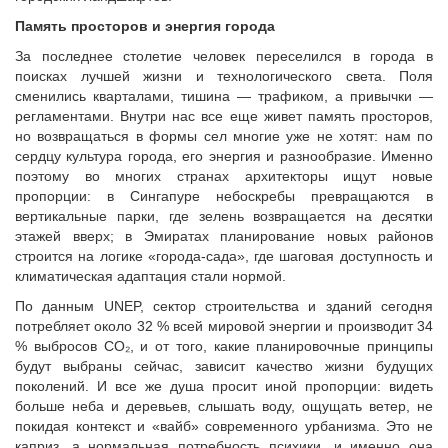
Судебная практика
Память просторов и энергия города
Мнение специалиста
За последнее столетие человек переселился в города в
Конкурсы Совета
поисках лучшей жизни и технологического света. Поля
Семинары Совета
сменились кварталами, тишина — трафиком, а привычки —
регламентами. Внутри нас все еще живет память просторов,
Издания Совета
но возвращаться в формы сел многие уже не хотят: нам по
Вопрос-ответ
сердцу культура города, его энергия и разнообразие. Именно
ВАРМСУ
поэтому во многих странах архитекторы ищут новые
пропорции: в Сингапуре небоскребы превращаются в
Новости ВАРМСУ
вертикальные парки, где зелень возвращается на десятки
этажей вверх; в Эмиратах планирование новых районов
НАСЕЛЕНИЕ И МСУ
строится на логике «города-сада», где шаговая доступность и
Новости ТОС
климатическая адаптация стали нормой.
Лучшие практики ТОС
По данным UNEP, сектор строительства и зданий сегодня
потребляет около 32 % всей мировой энергии и производит 34
ЮРИДИЧЕСКИЙ СОВЕТ
% выбросов CO₂, и от того, какие планировочные принципы
Новости юридического совета
будут выбраны сейчас, зависит качество жизни будущих
поколений. И все же душа просит иной пропорции: видеть
больше неба и деревьев, слышать воду, ощущать ветер, не
покидая контекст и «вайб» современного урбанизма. Это не
каприз, а нормальная потребность психики, и именно она