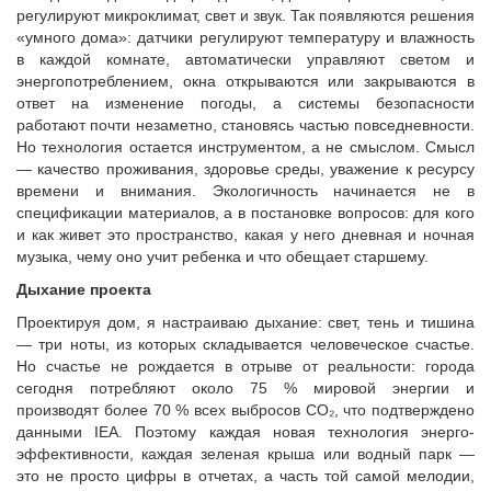
регулируют микроклимат, свет и звук. Так появляются решения
«умного дома»: датчики регулируют температуру и влажность
в каждой комнате, автоматически управляют светом и
энергопотреблением, окна открываются или закрываются в
ответ на изменение погоды, а системы безопасности
работают почти незаметно, становясь частью повседневности.
Но технология остается инструментом, а не смыслом. Смысл
— качество проживания, здоровье среды, уважение к ресурсу
времени и внимания. Экологичность начинается не в
спецификации материалов, а в постановке вопросов: для кого
и как живет это пространство, какая у него дневная и ночная
музыка, чему оно учит ребенка и что обещает старшему.
Дыхание проекта
Проектируя дом, я настраиваю дыхание: свет, тень и тишина
— три ноты, из которых складывается человеческое счастье.
Но счастье не рождается в отрыве от реальности: города
сегодня потребляют около 75 % мировой энергии и
производят более 70 % всех выбросов CO₂, что подтверждено
данными IEA. Поэтому каждая новая технология энерго-
эффективности, каждая зеленая крыша или водный парк —
это не просто цифры в отчетах, а часть той самой мелодии,