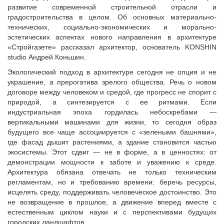
Исполнительная дирекция
развитие современной строительной отрасли и
Конкурсы Совета
Ревизионная комиссия
градостроительства в целом. Об основных материально-
Семинары Совета
технических, социально-экономических и морально-
Палаты Совета
Издания Совета
эстетических аспектах нового направления в архитектуре
Комитеты Совета
«Стройгазете» рассказал архитектор, основатель KONSHIN
Вопрос-ответ
Правление Совета
studio Андрей Коньшин.
ОКМО
Обработка персональных данных
Экологический подход в архитектуре сегодня не опция и не
Информационный бюллетень МСУ
украшение, а прерогатива зрелого общества. Речь о новом
Партнеры Совета
договоре между человеком и средой, где прогресс не спорит с
НАСЕЛЕНИЕ И МСУ
Полезные ссылки
природой, а синтезируется с ее ритмами. Если
Инвестиционные порталы муниципальных образований
ТОС
индустриальная эпоха гордилась небоскребами —
вертикальными машинами для жизни, то сегодня образ
Контактная информация
Лучшие практики ТОС
будущего все чаще ассоциируется с «зелеными башнями»,
НОВОСТИ
где фасад дышит растениями, а здание становится частью
экосистемы. Этот сдвиг — не в форме, а в ценностях: от
СМИ о нас
демонстрации мощности к заботе и уважению к среде.
МЕТОДИЧЕСКИЙ РАЗДЕЛ
Архитектура обязана отвечать не только техническим
регламентам, но и требованию времени: беречь ресурсы,
Опыт регионов
исцелять среду, поддерживать человеческое достоинство. Это
Методические материалы
не возвращение в прошлое, а движение вперед вместе с
естественным циклом науки и с перспективами будущих
Опыт муниципалитетов
городских ландшафтов.