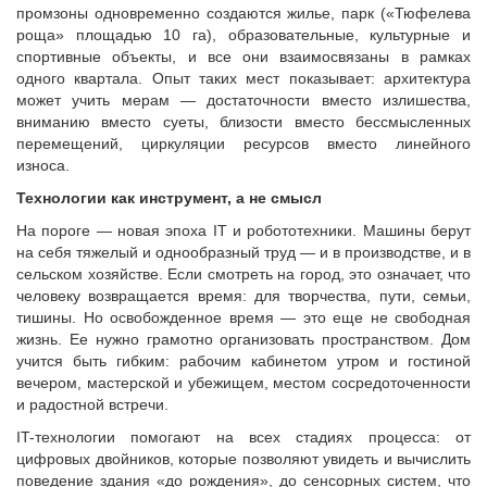
промзоны одновременно создаются жилье, парк («Тюфелева
роща» площадью 10 га), образовательные, культурные и
спортивные объекты, и все они взаимосвязаны в рамках
одного квартала. Опыт таких мест показывает: архитектура
может учить мерам — достаточности вместо излишества,
вниманию вместо суеты, близости вместо бессмысленных
перемещений, циркуляции ресурсов вместо линейного
износа.
Технологии как инструмент, а не смысл
На пороге — новая эпоха IT и робототехники. Машины берут
на себя тяжелый и однообразный труд — и в производстве, и в
сельском хозяйстве. Если смотреть на город, это означает, что
человеку возвращается время: для творчества, пути, семьи,
тишины. Но освобожденное время — это еще не свободная
жизнь. Ее нужно грамотно организовать пространством. Дом
учится быть гибким: рабочим кабинетом утром и гостиной
вечером, мастерской и убежищем, местом сосредоточенности
и радостной встречи.
IT-технологии помогают на всех стадиях процесса: от
цифровых двойников, которые позволяют увидеть и вычислить
поведение здания «до рождения», до сенсорных систем, что