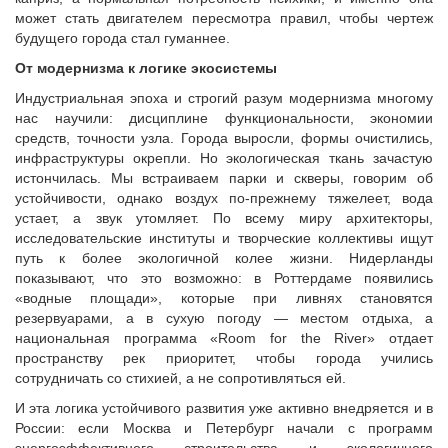
может стать двигателем пересмотра правил, чтобы чертеж
будущего города стал гуманнее.
От модернизма к логике экосистемы
Индустриальная эпоха и строгий разум модернизма многому
нас научили: дисциплине функциональности, экономии
средств, точности узла. Города выросли, формы очистились,
инфраструктуры окрепли. Но экологическая ткань зачастую
истончилась. Мы встраиваем парки и скверы, говорим об
устойчивости, однако воздух по-прежнему тяжелеет, вода
устает, а звук утомляет. По всему миру архитекторы,
исследовательские институты и творческие коллективы ищут
путь к более экологичной колее жизни. Нидерланды
показывают, что это возможно: в Роттердаме появились
«водные площади», которые при ливнях становятся
резервуарами, а в сухую погоду — местом отдыха, а
национальная программа «Room for the River» отдает
пространству рек приоритет, чтобы города учились
сотрудничать со стихией, а не сопротивляться ей.
И эта логика устойчивого развития уже активно внедряется и в
России: если Москва и Петербург начали с программ