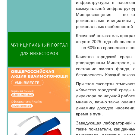
инфраструктуры в населен
коммунальной инфраструкту
Минпросвещения — по стр
региональные инициативы.
региональных особенностей.
Ключевой показатель програм
августе 2025 года обновленн
— на 60% по сравнению с по
Качество городской среды
утвержденным Минстроем, к
состояние жилого фонда, о
безопасность. Каждый показа
При этом эксперты отмечают
«Качество городской среды н
директора по научной работе
мнению, важно также оценив
динамику доходов населени
время в пути.
Заведующая лабораторией и
такие показатели, как данн