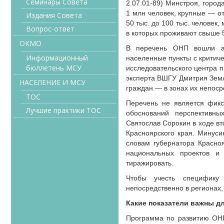
Семинары Совета
2.07.01-89) Минстроя, гор
1 млн человек, крупные — от
Издания Совета
50 тыс. до 100 тыс. человек
Вопрос-ответ
в которых проживают свыше 5
ОКМО
В перечень ОНП вошли ад
Информационный
населенные пункты с критиче
бюллетень МСУ
исследовательского центра 
эксперта ВШГУ Дмитрия Земл
НАСЕЛЕНИЕ И МСУ
граждан — в зонах их непоср
ТОС
Перечень не является фикс
Лучшие практики ТОС
обоснований перспективны
Святослав Сорокин в ходе в
Красноярского края. Минуси
словам губернатора Красно
национальных проектов и 
тиражировать.
Чтобы учесть специфику
непосредственно в регионах,
Какие показатели важны д
Программа по развитию ОНП