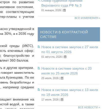
Обзор судебной практики
нстроя по развитию
Верховного суда РФ № 3
мативное состояние,
01 января, 2026 |
е соответствующие
тер-планы с учетом
ВСЕ ИЗМЕНЕНИЯ »
ласно утвержденной в
НОВОСТИ В КОНТРАКТНОЙ
а 30%, а к 2036 году
СИСТЕМЕ
ской среды (ИКГС),
Новое в системе закупок с 27 июля
есть ключевых сфер:
по 01 августа 2026
, благоустройство и
01 августа, 2026 |
вляет 360 баллов.
ь и другие критерии.
Новости в системе закупок с 20
 говорит заместитель
июля по 25 июля 2026
ьга Кузнецова. По ее
25 июля, 2026 |
овень безработицы и
й, например среднее
Новое в системе закупок с 13 июля
по 18 июля 2026
ращает внимание на
17 июля, 2026 |
истой водой, а также
ВСЕ НОВОСТИ »