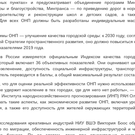
ных пунктах» и предусматривает объединение программ Ми
ры и благоустройства, Минтранса — по приведению дорог в нор
оительству и реконструкции школ и детских садов, а такж
 Для всех ОНП должны быть разработаны индивидуальные мас
мы ОНП — улучшение качества городской среды: к 2030 году, сог
ой Стратегии пространственного развития, оно должно повыситься н
казателями 2019 года.
 в России измеряется официальным Индексом качества город
оторый включает 36 объективных показателей. Они оценивают ш
зеленение, доступность социальной инфраструктуры, транспорт
тель переводится в баллы, а общий максимальный результат соста
, что для оценки реальной эффективности ОНП нужно использоват
е удержит население в тех городах, где для него нет работы», —
 Института народнохозяйственного прогнозирования (ИНП) РАН Ол
ать такие аспекты, как экономическое развитие ОНП, включая ур
я, а также его доступность для жителей окружающих территори
сследования креативных индустрий НИУ ВШЭ Виктория Боос об
ые по миграции, обеспеченность инженерной инфраструктурой и ч