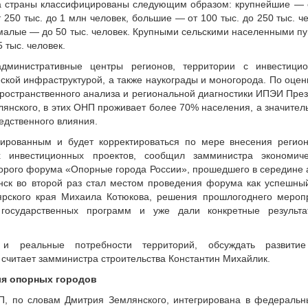
ода страны классифицированы следующим образом: крупнейшие —
 250 тыс. до 1 млн человек, большие — от 100 тыс. до 250 тыс. ч
, малые — до 50 тыс. человек. Крупными сельскими населенными пу
 тыс. человек.
министративные центры регионов, территории с инвестицио
ской инфраструктурой, а также наукограды и моногорода. По оцен
пространственного анализа и региональной диагностики ИПЭИ Пре
янского, в этих ОНП проживает более 70% населения, а значител
едственного влияния.
ированным и будет корректироваться по мере внесения регио
х инвестиционных проектов, сообщил замминистра экономич
торого форума «Опорные города России», прошедшего в середине 
нск во второй раз стал местом проведения форума как успешны
ярского края Михаила Котюкова, решения прошлогоднего мероп
государственных программ и уже дали конкретные результ
 и реальные потребности территорий, обсуждать развит
 считает замминистра строительства Константин Михайлик.
ля опорных городов
, по словам Дмитрия Землянского, интегрирована в федеральн