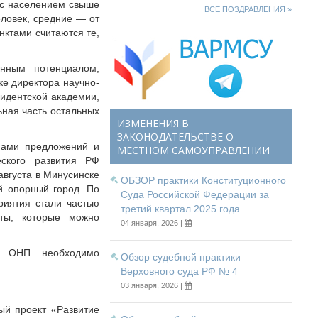
 с населением свыше
ВСЕ ПОЗДРАВЛЕНИЯ »
еловек, средние — от
нктами считаются те,
нным потенциалом,
ке директора научно-
зидентской академии,
ьная часть остальных
ИЗМЕНЕНИЯ В
ЗАКОНОДАТЕЛЬСТВЕ О
нами предложений и
МЕСТНОМ САМОУПРАВЛЕНИИ
еского развития РФ
августа в Минусинске
ОБЗОР практики Конституционного
й опорный город. По
Суда Российской Федерации за
риятия стали частью
третий квартал 2025 года
аты, которые можно
04 января, 2026 |
ие ОНП необходимо
Обзор судебной практики
Верховного суда РФ № 4
03 января, 2026 |
ый проект «Развитие