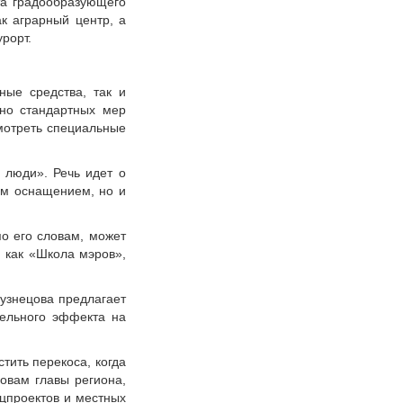
та градообразующего
ак аграрный центр, а
рорт.
ные средства, так и
чно стандартных мер
смотреть специальные
 люди». Речь идет о
ным оснащением, но и
о его словам, может
 как «Школа мэров»,
Кузнецова предлагает
тельного эффекта на
тить перекоса, когда
овам главы региона,
ацпроектов и местных