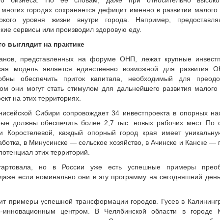
ого бизнеса. По ее словам, даже при относительно высоко
 многих городах сохраняется дефицит именно в развитии малого 
окого уровня жизни внутри города. Например, предоставля
кие сервисы или производил здоровую еду.
о выглядит на практике
ланов, представленных на форуме ОНП, лежат крупные инвест
акая модель является единственно возможной для развития О
бны обеспечить приток капитала, необходимый для преодо
ом они могут стать стимулом для дальнейшего развития малого 
кт на этих территориях.
нисейской Сибири сопровождает 34 инвестпроекта в опорных на
рые должны обеспечить более 2,7 тыс. новых рабочих мест. По 
и Коростелевой, каждый опорный город края имеет уникальну
ботка, в Минусинске — сельское хозяйство, в Ачинске и Канске —
отенциал этих территорий.
артовала, но в России уже есть успешные примеры преобр
даже если номинально они в эту программу на сегодняшний день 
т примеры успешной трансформации городов. Гусев в Калинингр
инновационным центром. В Челябинской области в городе 