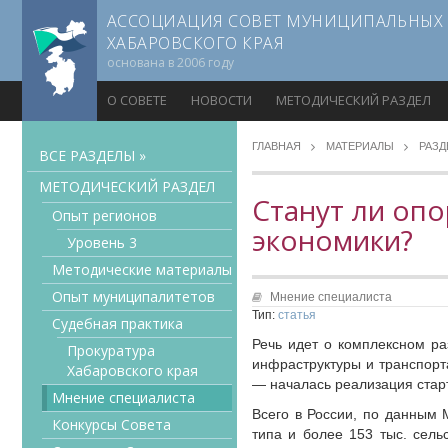
АССОЦИАЦИЯ СОВЕТ МУНИЦИПАЛЬНЫХ
ХАБАРОВСКОГО КРАЯ
основана в 2006 году
О СОВЕТЕ
НОВОСТИ
МЕТОДИЧЕСКИЙ РАЗДЕЛ
ГЛАВНАЯ
МАТЕРИАЛЫ
РАЗ
ВСЕ РАЗДЕЛЫ »
МЕТОДИЧЕСКИЙ РАЗДЕЛ
Станут ли оп
Опыт регионов
экономики?
Уровень 3
Методические материалы
Опыт муниципалитетов
Мнение специалиста
Тип:
статья
Судебная практика
Речь идет о комплексном ра
Прокуратура
инфраструктуры и транспорт
Хабаровского края
— началась реализация стар
Мнение специалиста
Всего в России, по данным 
Конкурсы Совета
типа и более 153 тыс. сель