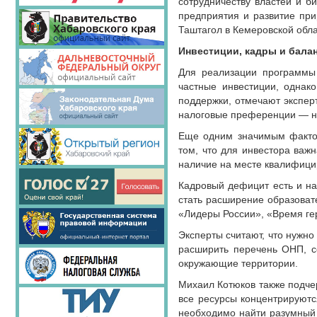
сотрудничеству властей и б
предприятия и развитие при
Таштагол в Кемеровской обла
Инвестиции, кадры и бала
Для реализации программы 
частные инвестиции, однак
поддержки, отмечают экспер
налоговые преференции — на
Еще одним значимым фактор
том, что для инвестора важ
наличие на месте квалифици
Кадровый дефицит есть и на
стать расширение образоват
«Лидеры России», «Время гер
Эксперты считают, что нужно
расширить перечень ОНП, с
окружающие территории.
Михаил Котюков также подчер
все ресурсы концентрируютс
необходимо найти разумный 