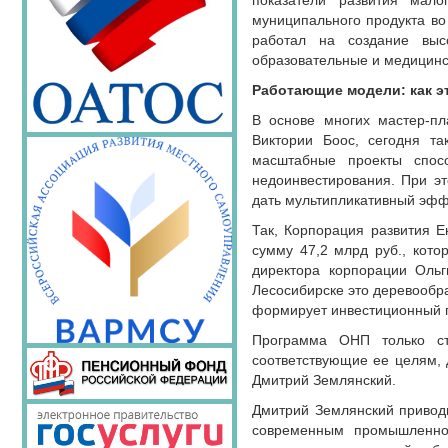
показатели развития мал
муниципального продукта во
работал на создание выс
образовательные и медицинс
Работающие модели: как эт
В основе многих мастер-п
Виктории Боос, сегодня т
масштабные проекты спосо
недоинвестирования. При эт
дать мультипликативный эффе
Так, Корпорация развития Е
сумму 47,2 млрд руб., кото
директора корпорации Ольг
Лесосибирске это деревообра
формирует инвестиционный п
Программа ОНП только ст
соответствующие ее целям, 
Дмитрий Землянский.
Дмитрий Землянский приводи
современным промышленно-