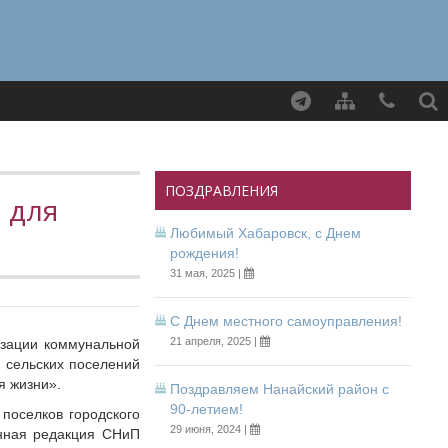
Найти
ПОЗДРАВЛЕНИЯ
 для
Любимый Хабаровск, с Днем
рождения!
31 мая, 2025 |
С Днем местного самоуправления!
21 апреля, 2025 |
изации коммунальной
 сельских поселений
я жизни».
Поздравляем Нанайский район с
90-летием!
поселков городского
29 июня, 2024 |
анная редакция СНиП