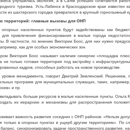
изнеса улучшилась экология, а в Сатке успешно сочетаются рабо
родного туризма. Усть-Лабинск в Краснодарском крае известен к
сти из шахтерского городка превратился в крупный горнолыжный ку
нс территорий: главные вызовы для ОНП
опорных населенных пунктов будут задействованы как бюджет
о для привлечения финансирования в малые города недостато
ты. В частности, по мнению Виктории Боос, для них нужно преду
пример, как для особых экономических зон.
ом Виктория Боос называет наличие синергии «площадка плюс
на не только готовая территория под застройку с инфраструктур
рованных кадров, способных работать на новом производстве.
 уровне менеджмента, говорит Дмитрий Землянский. Решением, п
ельных программ для муниципальных служащих, таких, например,
оев» и пр.
 вкладывать больше ресурсов в малые населенные пункты. Ольга 
оздать их иерархию и механизмы для распространения положи
кивает важность развития соседних с ОНП районов: «Нельзя допус
я только в опорных пунктах в ущерб другим территориям». По сл
баланс, синхронизировать задачи пространственного развития, н