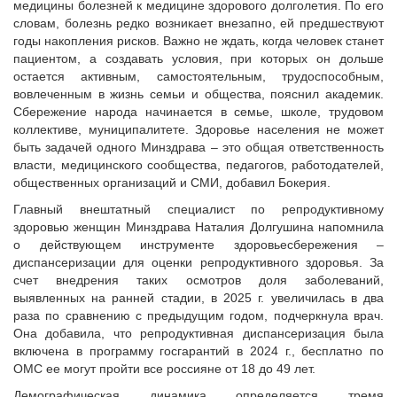
медицины болезней к медицине здорового долголетия. По его
Судебная практика
словам, болезнь редко возникает внезапно, ей предшествуют
Мнение специалиста
годы накопления рисков. Важно не ждать, когда человек станет
Конкурсы Совета
пациентом, а создавать условия, при которых он дольше
остается активным, самостоятельным, трудоспособным,
Семинары Совета
вовлеченным в жизнь семьи и общества, пояснил академик.
Издания Совета
Сбережение народа начинается в семье, школе, трудовом
Вопрос-ответ
коллективе, муниципалитете. Здоровье населения не может
быть задачей одного Минздрава – это общая ответственность
ВАРМСУ
власти, медицинского сообщества, педагогов, работодателей,
общественных организаций и СМИ, добавил Бокерия.
Новости ВАРМСУ
Главный внештатный специалист по репродуктивному
НАСЕЛЕНИЕ И МСУ
здоровью женщин Минздрава Наталия Долгушина напомнила
Новости ТОС
о действующем инструменте здоровьесбережения –
диспансеризации для оценки репродуктивного здоровья. За
Лучшие практики ТОС
счет внедрения таких осмотров доля заболеваний,
ЮРИДИЧЕСКИЙ СОВЕТ
выявленных на ранней стадии, в 2025 г. увеличилась в два
раза по сравнению с предыдущим годом, подчеркнула врач.
Новости юридического совета
Она добавила, что репродуктивная диспансеризация была
включена в программу госгарантий в 2024 г., бесплатно по
ОМС ее могут пройти все россияне от 18 до 49 лет.
Демографическая динамика определяется тремя