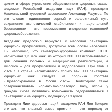
Исполнительная дирекция
целям в сфере укрепления общественного здоровья, сказал
Конкурсы Совета
Ревизионная комиссия
академик Российской академии наук (РАН), президент
Семинары Совета
Национальной курортной ассоциации Александр Разумов. По
Палаты Совета
Издания Совета
его словам, единственно верный и эффективный путь
Комитеты Совета
сохранения экономической стабильности и национальной
Вопрос-ответ
Правление Совета
безопасности – это повсеместное внедрение технологий
ОКМО
здоровьесбережения.
Обработка персональных данных
Информационный бюллетень МСУ
Академик предложил вернуться к массовой санаторно-
Партнеры Совета
курортной профилактике, доступной всем слоям населения.
НАСЕЛЕНИЕ И МСУ
Полезные ссылки
Он напомнил, что санаторно-курортный комплекс СССР
Инвестиционные порталы муниципальных образований
ТОС
насчитывал 1,3 млн коек, из которых 300 000 использовались
для лечения больных и медицинской реабилитации, а
Контактная информация
Лучшие практики ТОС
миллион – для профилактики и оздоровления. При этом в
НОВОСТИ
2024 г. в стране насчитывалось только 447 000 санаторно-
курортных коек, следует из сборника Росстата
СМИ о нас
«Здравоохранение в России 2025». Необходимо также
МЕТОДИЧЕСКИЙ РАЗДЕЛ
совершенствовать нормативно-правовую базу, чтобы у
граждан снова появилась возможность оздоравливаться в
Опыт регионов
санаториях и на курортах, подчеркнул Разумов.
Методические материалы
Президент Лиги здоровья наций, академик РАН Лео Бокерия
Опыт муниципалитетов
считает, что главный вызов времени – это переход от