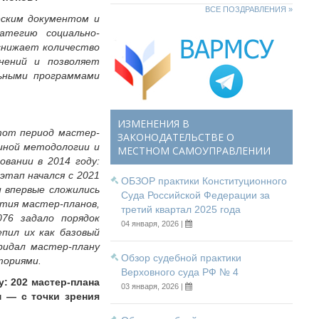
ВСЕ ПОЗДРАВЛЕНИЯ »
еским документом и
атегию социально-
 снижает количество
нений и позволяет
ьными программами
ИЗМЕНЕНИЯ В
тот период мастер-
ЗАКОНОДАТЕЛЬСТВЕ О
диной методологии и
МЕСТНОМ САМОУПРАВЛЕНИИ
вании в 2014 году:
этап начался с 2021
ОБЗОР практики Конституционного
и впервые сложились
Суда Российской Федерации за
ития мастер-планов,
третий квартал 2025 года
76 задало порядок
04 января, 2026 |
пил их как базовый
ридал мастер-плану
Обзор судебной практики
ториями.
Верховного суда РФ № 4
: 202 мастер-плана
03 января, 2026 |
м — с точки зрения