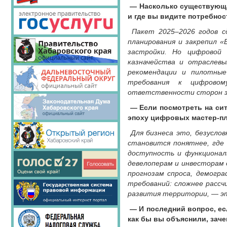
— Насколько существующая
и где вы видите потребно
Пакет 2025–2026 годов сд
планирования и закрепил «
застройки. Но цифровой
казначейства и отраслев
рекомендации и пилотные
требования к цифровом
ответственности сторон з
— Если посмотреть на сит
эпоху цифровых мастер-пл
Для бизнеса это, безуслов
становится понятнее, где
доступность и функционал
девелоперам и инвесторам 
прогнозам спроса, демогра
требований: сложнее рассч
развития территории, — эт
— И последний вопрос, ес
как бы вы объяснили, заче