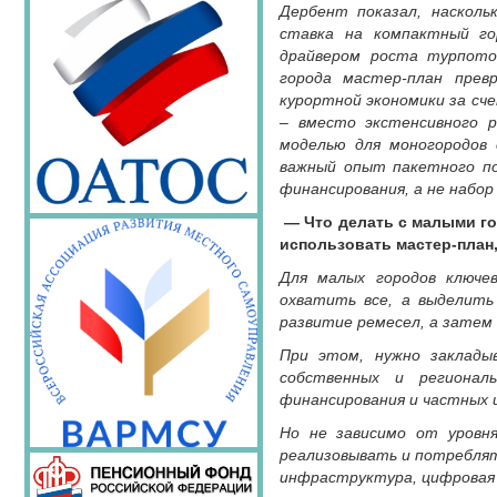
Дербент показал, насколь
ставка на компактный го
драйвером роста турпоток
города мастер-план прев
курортной экономики за сч
– вместо экстенсивного 
моделью для моногородов
важный опыт пакетного под
финансирования, а не набо
— Что делать с малыми го
использовать мастер-план,
Для малых городов ключе
охватить все, а выделить
развитие ремесел, а затем
При этом, нужно заклады
собственных и региональ
финансирования и частных 
Но не зависимо от уровн
реализовывать и потреблят
инфраструктура, цифровая с