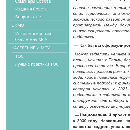
Семинары Совета
Главное изменение в том,
Издания Совета
стал юридически значимы
Вопрос-ответ
экономического развития, 
ОКМО
противоречий между доку
синхронизировать простр
Информационный
поддержки.
бюллетень МСУ
—
Как бы вы сформулиров
НАСЕЛЕНИЕ И МСУ
Можно выделить четыре эт
ТОС
планы, начиная с Перми, д
Лучшие практики ТОС
правового статуса. Второй
появилась правовая рамка, 
года, когда появились пор
системные подходы к финан
которая началась в 2023
подготовки и содержания 
инструмент для отбора и 
статус основного инструм
— Национальный проект «И
к 2030 году. Насколько, 
качества, кадров, управля