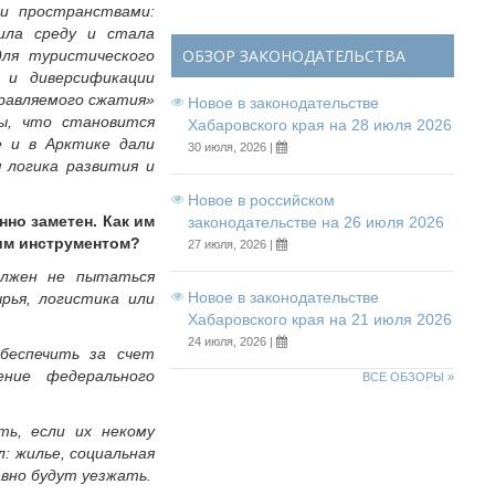
ми пространствами:
ила среду и стала
ОБЗОР ЗАКОНОДАТЕЛЬСТВА
для туристического
 и диверсификации
правляемого сжатия»
Новое в законодательстве
ы, что становится
Хабаровского края на 28 июля 2026
 и в Арктике дали
30 июля, 2026 |
 логика развития и
Новое в российском
но заметен. Как им
законодательстве на 26 июля 2026
чим инструментом?
27 июля, 2026 |
олжен не пытаться
Новое в законодательстве
рья, логистика или
Хабаровского края на 21 июля 2026
24 июля, 2026 |
беспечить за счет
ение федерального
ВСЕ ОБЗОРЫ »
ь, если их некому
: жилье, социальная
авно будут уезжать.