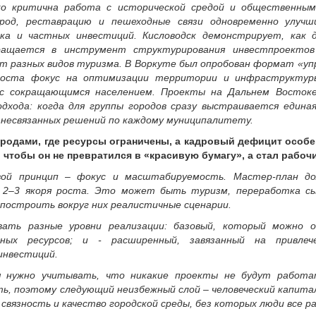
ко критична работа с исторической средой и общественны
род, реставрацию и пешеходные связи одновременно улучш
а и частных инвестиций. Кисловодск демонстрирует, как 
ращается в инструмент структурирования инвестпроектов
ет разных видов туризма. В Воркуте был опробован формат «у
роста фокус на оптимизации территории и инфраструктур
 с сокращающимся населением. Проекты на Дальнем Востоке
хода: когда для группы городов сразу выстраивается единая
р несвязанных решений по каждому муниципалитету.
родами, где ресурсы ограничены, а кадровый дефицит особен
 чтобы он не превратился в «красивую бумагу», а стал рабо
вой принцип – фокус и масштабируемость. Мастер-план д
 2–3 якоря роста. Это может быть туризм, переработка сы
 построить вокруг них реалистичные сценарии.
вать разные уровни реализации: базовый, который можно о
ных ресурсов; и - расширенный, завязанный на привлеч
инвестиций.
я нужно учитывать, что никакие проекты не будут работат
ь, поэтому следующий неизбежный слой – человеческий капитал
вязность и качество городской среды, без которых люди все р