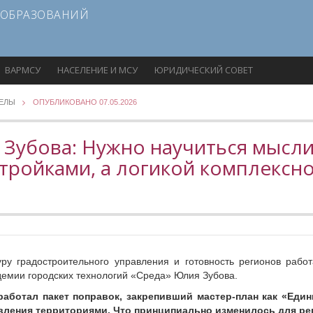
 ОБРАЗОВАНИЙ
ВАРМСУ
НАСЕЛЕНИЕ И МСУ
ЮРИДИЧЕСКИЙ СОВЕТ
ДЕЛЫ
ОПУБЛИКОВАНО 07.05.2026
 Зубова: Нужно научиться мысли
тройками, а логикой комплексн
уру градостроительного управления и готовность регионов работ
демии городских технологий «Среда» Юлия Зубова.
аработал пакет поправок, закрепивший мастер-план как «Един
авления территориями. Что принципиально изменилось для р