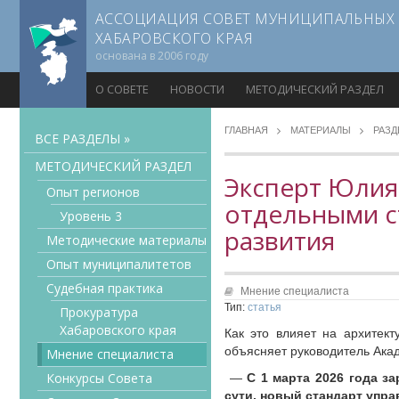
АССОЦИАЦИЯ СОВЕТ МУНИЦИПАЛЬНЫХ
ХАБАРОВСКОГО КРАЯ
основана в 2006 году
О СОВЕТЕ
НОВОСТИ
МЕТОДИЧЕСКИЙ РАЗДЕЛ
ГЛАВНАЯ
МАТЕРИАЛЫ
РАЗ
ВСЕ РАЗДЕЛЫ »
МЕТОДИЧЕСКИЙ РАЗДЕЛ
Эксперт Юлия
Опыт регионов
отдельными с
Уровень 3
развития
Методические материалы
Опыт муниципалитетов
Судебная практика
Мнение специалиста
Тип:
статья
Прокуратура
Хабаровского края
Как это влияет на архитект
объясняет руководитель Ака
Мнение специалиста
Конкурсы Совета
—
С 1 марта 2026 года з
сути, новый стандарт упр