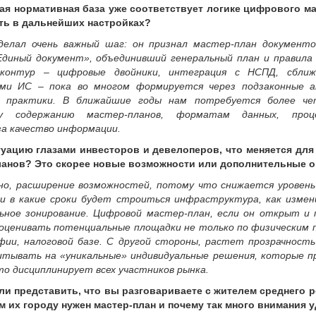
 нормативная база уже соответствует логике цифрового м
сть в дальнейших настройках?
елал очень важный шаг: он признал мастер-план документ
Единый документ», объединивший генеральный план и правила
 контур – цифровые двойники, интеграция с НСПД, сбли
ыми ИС – пока во многом формируется через подзаконные а
 практики. В ближайшие годы нам потребуется более че
у содержанию мастер-планов, форматам данных, про
а качество информации.
уацию глазами инвесторов и девелоперов, что меняется для 
анов? Это скорее новые возможности или дополнительные о
но, расширение возможностей, потому что снижается уровень
 и в какие сроки будет строиться инфраструктура, как изме
ьное зонирование. Цифровой мастер-план, если он открыт и 
оценивать потенциальные площадки не только по физическим 
фии, налоговой базе. С другой стороны, растет прозрачност
итывать на «уникальные» индивидуальные решения, которые п
о дисциплинирует всех участников рынка.
ли представить, что вы разговариваете с жителем среднего р
м их городу нужен мастер-план и почему так много внимания 