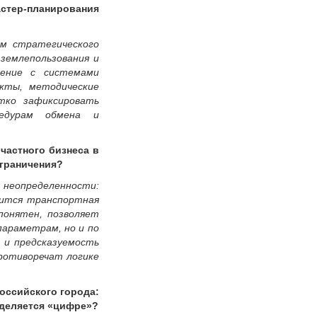
астер-планирования
ом стратегического
 землепользования и
жение с системами
кты, методические
тко зафиксировать
цедурам обмена и
частного бизнеса в
граничения?
 неопределенности:
нится транспортная
понятен, позволяет
параметрам, но и по
ь и предсказуемость
ротиворечат логике
оссийского города:
уделяется «цифре»?