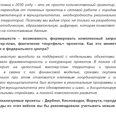
плана к 2030 году – это не просто количественный ориентир
 переходим от точечных проектов к сетевой работе с города
компетенций в муниципалитетах, неоднородность регионально
 территорий. Поэтому мы видим спрос не только на разработк
методическую, образовательную, цифровую, которая позволяе
я на сопоставимые данные.
овшеств – возможность формировать комплексный запро
ер-план, фактически «портфель» проектов. Как это меняе
в и федерального центра?
ачастую выходили за поддержкой с отдельными объектами –
вало фрагментарность и конкуренцию проектов. В логике «
трит на целостный мастер-план территории и прини
 в связке с его финансовой моделью, сроками окупаем
егион при этом становится ключевым координатором и за
рос муниципалитета был встроен в региональные программы и
ля муниципалитета это одновременно и шанс, и дисциплиниру
льными стройками, а логикой комплексного развития.
реализуемые проекты – Дербент, Кисловодск, Воркута, города
оды из этих кейсов вы бы рекомендовали учитывать новым