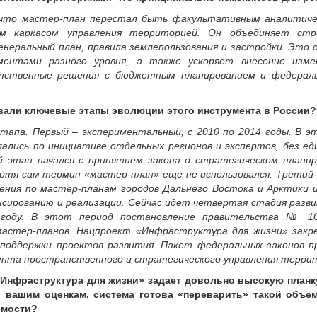
 что мастер-план перестал быть факультативным аналитич
м каркасом управления территорией. Он объединяет стр
генеральный план, правила землепользования и застройки. Это
ментами разного уровня, а также ускоряет внесение изме
анственные решения с бюджетным планированием и федерал
али ключевые этапы эволюции этого инструмента в России?
апа. Первый – экспериментальный, с 2010 по 2014 годы. В э
елались по инициативе отдельных регионов и экспертов, без е
 этап начался с принятием закона о стратегическом планиро
хотя сам термин «мастер-план» еще не использовался. Третий 
учения по мастер-планам городов Дальнего Востока и Арктики 
сированию и реализации. Сейчас идет четвертая стадия разв
 году. В этот период постановление правительства № 10
мастер-планов. Нацпроект «Инфраструктура для жизни» закре
поддержки проектов развития. Пакет федеральных законов п
ента пространственного и стратегического управления терри
нфраструктура для жизни» задает довольно высокую планку
по вашим оценкам, система готова «переварить» такой объе
емости?