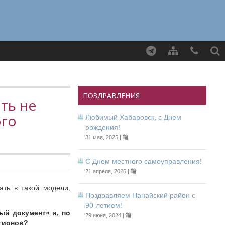
Найти
ПОЗДРАВЛЕНИЯ
ть не
ого
Любимый Хабаровск, с Днем
рождения!
31 мая, 2025 |
С Днем местного самоуправления!
21 апреля, 2025 |
ать в такой модели,
Поздравляем Нанайский район с
90-летием!
ый документ» и, по
29 июня, 2024 |
егионов?