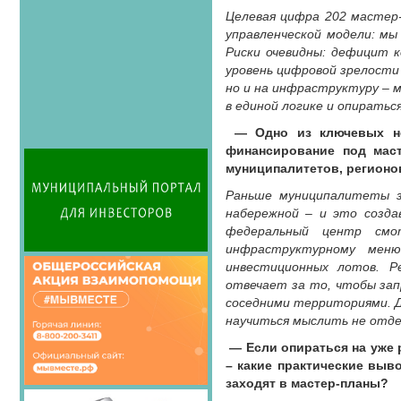
Целевая цифра 202 мастер-
управленческой модели: мы
Риски очевидны: дефицит 
уровень цифровой зрелости
но и на инфраструктуру – 
в единой логике и опиратьс
— Одно из ключевых н
финансирование под маст
муниципалитетов, регионо
Раньше муниципалитеты з
набережной – и это созда
федеральный центр смо
инфраструктурному меню
инвестиционных лотов. Р
отвечает за то, чтобы зап
соседними территориями. Д
научиться мыслить не отде
— Если опираться на уже 
– какие практические выв
заходят в мастер-планы?