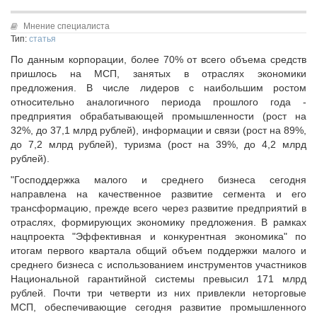
Исполнительная дирекция
Конкурсы Совета
Ревизионная комиссия
Мнение специалиста
Семинары Совета
Тип:
статья
Палаты Совета
Издания Совета
По данным корпорации, более 70% от всего объема средств
Комитеты Совета
Вопрос-ответ
пришлось на МСП, занятых в отраслях экономики
Правление Совета
предложения. В числе лидеров с наибольшим ростом
ОКМО
Обработка персональных данных
относительно аналогичного периода прошлого года -
Информационный бюллетень МСУ
предприятия обрабатывающей промышленности (рост на
Партнеры Совета
32%, до 37,1 млрд рублей), информации и связи (рост на 89%,
НАСЕЛЕНИЕ И МСУ
Полезные ссылки
до 7,2 млрд рублей), туризма (рост на 39%, до 4,2 млрд
Инвестиционные порталы муниципальных образований
ТОС
рублей).
Контактная информация
Лучшие практики ТОС
"Господдержка малого и среднего бизнеса сегодня
направлена на качественное развитие сегмента и его
НОВОСТИ
трансформацию, прежде всего через развитие предприятий в
СМИ о нас
отраслях, формирующих экономику предложения. В рамках
нацпроекта "Эффективная и конкурентная экономика" по
МЕТОДИЧЕСКИЙ РАЗДЕЛ
итогам первого квартала общий объем поддержки малого и
среднего бизнеса с использованием инструментов участников
Опыт регионов
Национальной гарантийной системы превысил 171 млрд
Методические материалы
рублей. Почти три четверти из них привлекли неторговые
Опыт муниципалитетов
МСП, обеспечивающие сегодня развитие промышленного