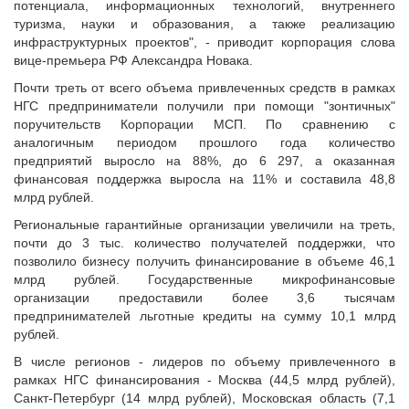
потенциала, информационных технологий, внутреннего
Судебная практика
туризма, науки и образования, а также реализацию
Мнение специалиста
инфраструктурных проектов", - приводит корпорация слова
Конкурсы Совета
вице-премьера РФ Александра Новака.
Семинары Совета
Почти треть от всего объема привлеченных средств в рамках
НГС предприниматели получили при помощи "зонтичных"
Издания Совета
поручительств Корпорации МСП. По сравнению с
Вопрос-ответ
аналогичным периодом прошлого года количество
ВАРМСУ
предприятий выросло на 88%, до 6 297, а оказанная
финансовая поддержка выросла на 11% и составила 48,8
Новости ВАРМСУ
млрд рублей.
НАСЕЛЕНИЕ И МСУ
Региональные гарантийные организации увеличили на треть,
почти до 3 тыс. количество получателей поддержки, что
Новости ТОС
позволило бизнесу получить финансирование в объеме 46,1
Лучшие практики ТОС
млрд рублей. Государственные микрофинансовые
организации предоставили более 3,6 тысячам
ЮРИДИЧЕСКИЙ СОВЕТ
предпринимателей льготные кредиты на сумму 10,1 млрд
Новости юридического совета
рублей.
В числе регионов - лидеров по объему привлеченного в
рамках НГС финансирования - Москва (44,5 млрд рублей),
Санкт-Петербург (14 млрд рублей), Московская область (7,1