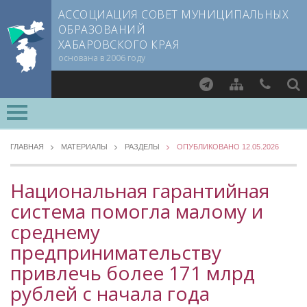
АССОЦИАЦИЯ СОВЕТ МУНИЦИПАЛЬНЫХ
ОБРАЗОВАНИЙ
ХАБАРОВСКОГО КРАЯ
основана в 2006 году
Найти
ВСЕ РАЗДЕЛЫ »
О СОВЕТЕ
ГЛАВНАЯ
МАТЕРИАЛЫ
РАЗДЕЛЫ
ОПУБЛИКОВАНО 12.05.2026
Документы CMO
МЕТОДИЧЕСКИЙ РАЗДЕЛ
Устав
Национальная гарантийная
Опыт регионов
Учредительный договор
система помогла малому и
Уровень 3
Члены СМО
среднему
Методические материалы
Учредители
Опыт муниципалитетов
предпринимательству
Руководящие органы
Судебная практика
привлечь более 171 млрд
Съезд Совета
Прокуратура Хабаровского края
рублей с начала года
Председатель Совета
Мнение специалиста