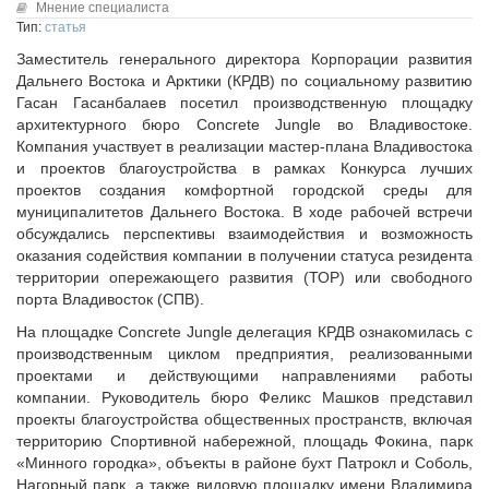
Исполнительная дирекция
Мнение специалиста
Конкурсы Совета
Тип:
статья
Ревизионная комиссия
Семинары Совета
Заместитель генерального директора Корпорации развития
Палаты Совета
Издания Совета
Дальнего Востока и Арктики (КРДВ) по социальному развитию
Комитеты Совета
Гасан Гасанбалаев посетил производственную площадку
Вопрос-ответ
Правление Совета
архитектурного бюро Concrete Jungle во Владивостоке.
ОКМО
Компания участвует в реализации мастер-плана Владивостока
Обработка персональных данных
и проектов благоустройства в рамках Конкурса лучших
Информационный бюллетень МСУ
Партнеры Совета
проектов создания комфортной городской среды для
НАСЕЛЕНИЕ И МСУ
муниципалитетов Дальнего Востока. В ходе рабочей встречи
Полезные ссылки
обсуждались перспективы взаимодействия и возможность
Инвестиционные порталы муниципальных образований
ТОС
оказания содействия компании в получении статуса резидента
Контактная информация
Лучшие практики ТОС
территории опережающего развития (ТОР) или свободного
порта Владивосток (СПВ).
НОВОСТИ
На площадке Concrete Jungle делегация КРДВ ознакомилась с
СМИ о нас
производственным циклом предприятия, реализованными
МЕТОДИЧЕСКИЙ РАЗДЕЛ
проектами и действующими направлениями работы
компании. Руководитель бюро Феликс Машков представил
Опыт регионов
проекты благоустройства общественных пространств, включая
Методические материалы
территорию Спортивной набережной, площадь Фокина, парк
«Минного городка», объекты в районе бухт Патрокл и Соболь,
Опыт муниципалитетов
Нагорный парк, а также видовую площадку имени Владимира