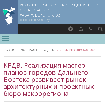
АССОЦИАЦИЯ СОВЕТ МУНИЦИПАЛЬНЫХ
ОБРАЗОВАНИЙ
ХАБАРОВСКОГО КРАЯ
основана в 2006 году
Найти
ВСЕ РАЗДЕЛЫ »
О СОВЕТЕ
ГЛАВНАЯ
МАТЕРИАЛЫ
РАЗДЕЛЫ
ОПУБЛИКОВАНО 14.05.2026
Документы CMO
МЕТОДИЧЕСКИЙ РАЗДЕЛ
Устав
КРДВ. Реализация мастер-
Опыт регионов
Учредительный договор
планов городов Дальнего
Уровень 3
Члены СМО
Востока развивает рынок
Методические материалы
Учредители
Опыт муниципалитетов
архитектурных и проектных
Руководящие органы
Судебная практика
бюро макрорегиона
Съезд Совета
Прокуратура Хабаровского края
Председатель Совета
Мнение специалиста