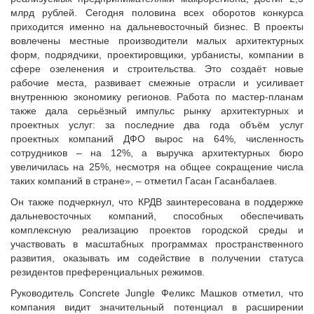
млрд рублей. Сегодня половина всех оборотов конкурса
приходится именно на дальневосточный бизнес. В проекты
вовлечены местные производители малых архитектурных
форм, подрядчики, проектировщики, урбанисты, компании в
сфере озеленения и строительства. Это создаёт новые
рабочие места, развивает смежные отрасли и усиливает
внутреннюю экономику регионов. Работа по мастер-планам
также дала серьёзный импульс рынку архитектурных и
проектных услуг: за последние два года объём услуг
проектных компаний ДФО вырос на 64%, численность
сотрудников – на 12%, а выручка архитектурных бюро
увеличилась на 25%, несмотря на общее сокращение числа
таких компаний в стране», – отметил Гасан Гасанбалаев.
Он также подчеркнул, что КРДВ заинтересована в поддержке
дальневосточных компаний, способных обеспечивать
комплексную реализацию проектов городской среды и
участвовать в масштабных программах пространственного
развития, оказывать им содействие в получении статуса
резидентов преференциальных режимов.
Руководитель Concrete Jungle Феликс Машков отметил, что
компания видит значительный потенциал в расширении