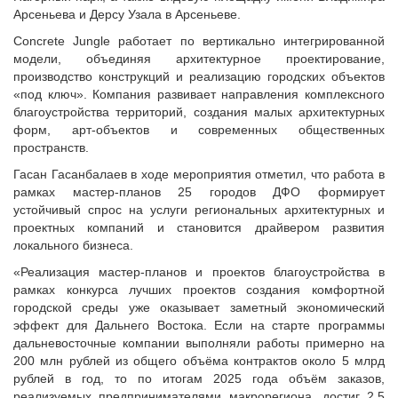
Судебная практика
Арсеньева и Дерсу Узала в Арсеньеве.
Мнение специалиста
Concrete Jungle работает по вертикально интегрированной
Конкурсы Совета
модели, объединяя архитектурное проектирование,
производство конструкций и реализацию городских объектов
Семинары Совета
«под ключ». Компания развивает направления комплексного
Издания Совета
благоустройства территорий, создания малых архитектурных
Вопрос-ответ
форм, арт-объектов и современных общественных
пространств.
ВАРМСУ
Гасан Гасанбалаев в ходе мероприятия отметил, что работа в
Новости ВАРМСУ
рамках мастер-планов 25 городов ДФО формирует
устойчивый спрос на услуги региональных архитектурных и
НАСЕЛЕНИЕ И МСУ
проектных компаний и становится драйвером развития
Новости ТОС
локального бизнеса.
Лучшие практики ТОС
«Реализация мастер-планов и проектов благоустройства в
рамках конкурса лучших проектов создания комфортной
ЮРИДИЧЕСКИЙ СОВЕТ
городской среды уже оказывает заметный экономический
Новости юридического совета
эффект для Дальнего Востока. Если на старте программы
дальневосточные компании выполняли работы примерно на
200 млн рублей из общего объёма контрактов около 5 млрд
рублей в год, то по итогам 2025 года объём заказов,
реализуемых предпринимателями макрорегиона, достиг 2,5