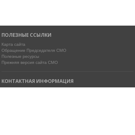
ПОЛЕЗНЫЕ ССЫЛКИ
Карта сайта
Обращение Председателя СМО
Полезные ресурсы
Прежняя версия сайта СМО
КОНТАКТНАЯ ИНФОРМАЦИЯ
Мы в Telegram
Email:
ispdirekt@mail.ru
Тел: (4212) 31-63-34, 32-85-37
Адрес: 680021, г. Хабаровск, ул. Ленинградская 45, офисы 11-14
Как добраться »
© 2026 Ассоциация «Совет муниципальных образований