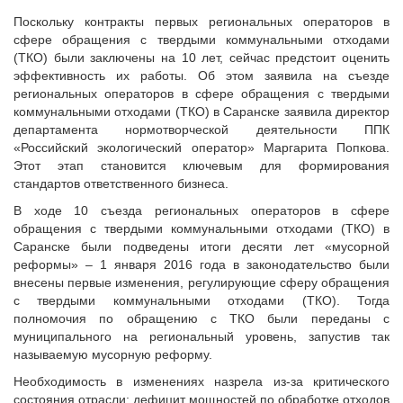
Исполнительная дирекция
Конкурсы Совета
Поскольку контракты первых региональных операторов в
Ревизионная комиссия
Семинары Совета
сфере обращения с твердыми коммунальными отходами
Палаты Совета
(ТКО) были заключены на 10 лет, сейчас предстоит оценить
Издания Совета
эффективность их работы. Об этом заявила на съезде
Комитеты Совета
Вопрос-ответ
региональных операторов в сфере обращения с твердыми
Правление Совета
коммунальными отходами (ТКО) в Саранске заявила директор
ОКМО
Обработка персональных данных
департамента нормотворческой деятельности ППК
Информационный бюллетень МСУ
«Российский экологический оператор» Маргарита Попкова.
Партнеры Совета
Этот этап становится ключевым для формирования
НАСЕЛЕНИЕ И МСУ
Полезные ссылки
стандартов ответственного бизнеса.
Инвестиционные порталы муниципальных образований
ТОС
В ходе 10 съезда региональных операторов в сфере
Контактная информация
Лучшие практики ТОС
обращения с твердыми коммунальными отходами (ТКО) в
Саранске были подведены итоги десяти лет «мусорной
НОВОСТИ
реформы» – 1 января 2016 года в законодательство были
СМИ о нас
внесены первые изменения, регулирующие сферу обращения
с твердыми коммунальными отходами (ТКО). Тогда
МЕТОДИЧЕСКИЙ РАЗДЕЛ
полномочия по обращению с ТКО были переданы с
муниципального на региональный уровень, запустив так
Опыт регионов
называемую мусорную реформу.
Методические материалы
Необходимость в изменениях назрела из-за критического
Опыт муниципалитетов
состояния отрасли: дефицит мощностей по обработке отходов