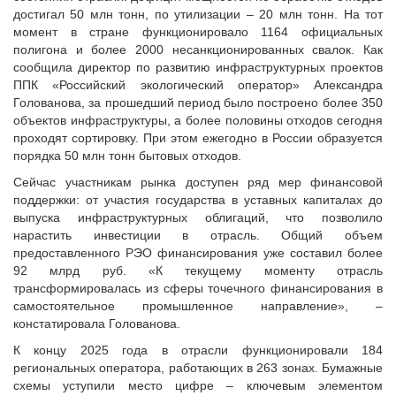
Судебная практика
достигал 50 млн тонн, по утилизации – 20 млн тонн. На тот
момент в стране функционировало 1164 официальных
Мнение специалиста
полигона и более 2000 несанкционированных свалок. Как
Конкурсы Совета
сообщила директор по развитию инфраструктурных проектов
Семинары Совета
ППК «Российский экологический оператор» Александра
Голованова, за прошедший период было построено более 350
Издания Совета
объектов инфраструктуры, а более половины отходов сегодня
Вопрос-ответ
проходят сортировку. При этом ежегодно в России образуется
ВАРМСУ
порядка 50 млн тонн бытовых отходов.
Сейчас участникам рынка доступен ряд мер финансовой
Новости ВАРМСУ
поддержки: от участия государства в уставных капиталах до
НАСЕЛЕНИЕ И МСУ
выпуска инфраструктурных облигаций, что позволило
нарастить инвестиции в отрасль. Общий объем
Новости ТОС
предоставленного РЭО финансирования уже составил более
Лучшие практики ТОС
92 млрд руб. «К текущему моменту отрасль
трансформировалась из сферы точечного финансирования в
ЮРИДИЧЕСКИЙ СОВЕТ
самостоятельное промышленное направление», –
Новости юридического совета
констатировала Голованова.
К концу 2025 года в отрасли функционировали 184
региональных оператора, работающих в 263 зонах. Бумажные
схемы уступили место цифре – ключевым элементом