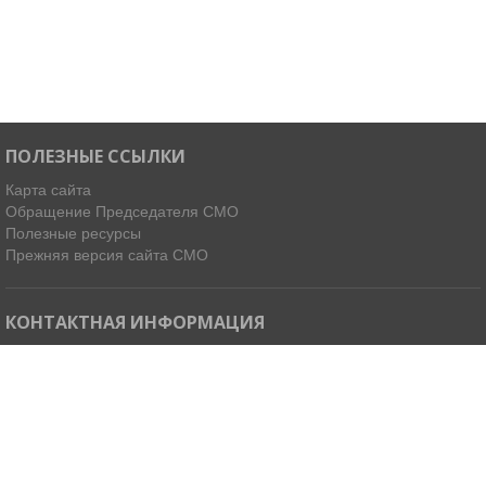
ПОЛЕЗНЫЕ ССЫЛКИ
Карта сайта
Обращение Председателя СМО
Полезные ресурсы
Прежняя версия сайта СМО
КОНТАКТНАЯ ИНФОРМАЦИЯ
Мы в Telegram
Email:
ispdirekt@mail.ru
Тел: (4212) 31-63-34, 32-85-37
Адрес: 680021, г. Хабаровск, ул. Ленинградская 45, офисы 11-14
Как добраться »