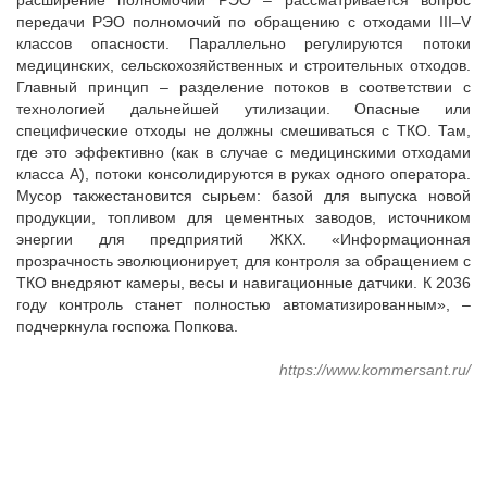
расширение полномочий РЭО – рассматривается вопрос
передачи РЭО полномочий по обращению с отходами III–V
классов опасности. Параллельно регулируются потоки
медицинских, сельскохозяйственных и строительных отходов.
Главный принцип – разделение потоков в соответствии с
технологией дальнейшей утилизации. Опасные или
специфические отходы не должны смешиваться с ТКО. Там,
где это эффективно (как в случае с медицинскими отходами
класса А), потоки консолидируются в руках одного оператора.
Мусор такжестановится сырьем: базой для выпуска новой
продукции, топливом для цементных заводов, источником
энергии для предприятий ЖКХ. «Информационная
прозрачность эволюционирует, для контроля за обращением с
ТКО внедряют камеры, весы и навигационные датчики. К 2036
году контроль станет полностью автоматизированным», –
подчеркнула госпожа Попкова.
https://www.kommersant.ru/