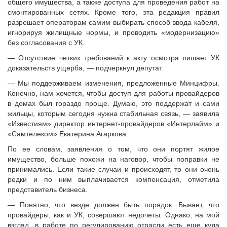
общего имущества, а также доступа для проведения работ на
смонтированных сетях. Кроме того, эта редакция правил
разрешает операторам самим выбирать способ ввода кабеля,
игнорируя жилищные нормы, и проводить «модернизацию»
без согласования с УК.
— Отсутствие четких требований к акту осмотра лишает УК
доказательств ущерба, — подчеркнул депутат.
— Мы поддерживаем изменения, предложенные Минцифры.
Конечно, нам хочется, чтобы доступ для работы провайдеров
в домах был гораздо проще. Думаю, это поддержат и сами
жильцы, которым сегодня нужна стабильная связь, — заявила
«Известиям» директор интернет-провайдеров «Интерлайм» и
«Самтелеком» Екатерина Агаркова.
По ее словам, заявления о том, что они портят жилое
имущество, больше похожи на наговор, чтобы поправки не
принимались. Если такие случаи и происходят, то они очень
редки и по ним выплачивается компенсация, отметила
представитель бизнеса.
— Понятно, что везде должен быть порядок. Бывает, что
провайдеры, как и УК, совершают недочеты. Однако, на мой
взгляд, в работе по регулированию отрасли есть еще куда