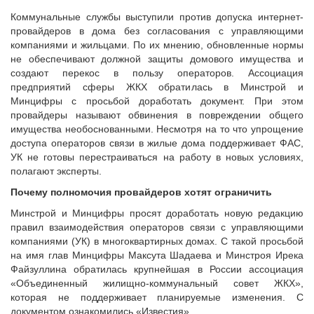
Исполнительная дирекция
Конкурсы Совета
Коммунальные службы выступили против допуска интернет-
Ревизионная комиссия
Семинары Совета
провайдеров в дома без согласования с управляющими
Палаты Совета
компаниями и жильцами. По их мнению, обновленные нормы
Издания Совета
не обеспечивают должной защиты домового имущества и
Комитеты Совета
Вопрос-ответ
создают перекос в пользу операторов. Ассоциация
Правление Совета
предприятий сферы ЖКХ обратилась в Минстрой и
ОКМО
Обработка персональных данных
Минцифры с просьбой доработать документ. При этом
Информационный бюллетень МСУ
провайдеры называют обвинения в повреждении общего
Партнеры Совета
имущества необоснованными. Несмотря на то что упрощение
НАСЕЛЕНИЕ И МСУ
Полезные ссылки
доступа операторов связи в жилые дома поддерживает ФАС,
Инвестиционные порталы муниципальных образований
ТОС
УК не готовы перестраиваться на работу в новых условиях,
полагают эксперты.
Контактная информация
Лучшие практики ТОС
Почему полномочия провайдеров хотят ограничить
НОВОСТИ
Минстрой и Минцифры просят доработать новую редакцию
СМИ о нас
правил взаимодействия операторов связи с управляющими
МЕТОДИЧЕСКИЙ РАЗДЕЛ
компаниями (УК) в многоквартирных домах. С такой просьбой
на имя глав Минцифры Максута Шадаева и Минстроя Ирека
Опыт регионов
Файзуллина обратилась крупнейшая в России ассоциация
Методические материалы
«Объединенный жилищно-коммунальный совет ЖКХ»,
которая не поддерживает планируемые изменения. С
Опыт муниципалитетов
документом ознакомились «Известия».