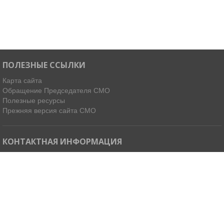
ПОЛЕЗНЫЕ ССЫЛКИ
Карта сайта
Обращение Председателя СМО
Полезные ресурсы
Прежняя версия сайта СМО
КОНТАКТНАЯ ИНФОРМАЦИЯ
Мы в Telegram
Email:
ispdirekt@mail.ru
Тел: (4212) 31-63-34, 32-85-37
Адрес: 680021, г. Хабаровск, ул. Ленинградская 45, офисы 11-14
Как добраться »