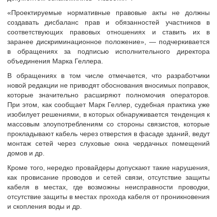
Судебная практика
«Проектируемые нормативные правовые акты не должны
Мнение специалиста
создавать дисбаланс прав и обязанностей участников в
Конкурсы Совета
соответствующих правовых отношениях и ставить их в
заранее дискриминационное положение», — подчеркивается
Семинары Совета
в обращениях за подписью исполнительного директора
Издания Совета
объединения Марка Геллера.
Вопрос-ответ
В обращениях в том числе отмечается, что разработчики
ВАРМСУ
новой редакции не приводят обоснования вносимых поправок,
которые значительно расширяют полномочия операторов.
Новости ВАРМСУ
При этом, как сообщает Марк Геллер, судебная практика уже
изобилует решениями, в которых обнаруживается тенденция к
НАСЕЛЕНИЕ И МСУ
массовым злоупотреблениям со стороны связистов, которые
Новости ТОС
прокладывают кабель через отверстия в фасаде зданий, ведут
монтаж сетей через слуховые окна чердачных помещений
Лучшие практики ТОС
домов и др.
ЮРИДИЧЕСКИЙ СОВЕТ
Кроме того, нередко провайдеры допускают такие нарушения,
Новости юридического совета
как провисание проводов и сетей связи, отсутствие защиты
кабеля в местах, где возможны неисправности проводки,
отсутствие защиты в местах прохода кабеля от проникновения
и скопления воды и др.