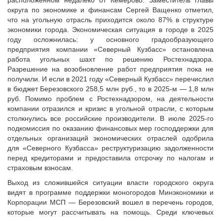
расположенном недалеко от Кемерово. Заместитель главы
округа по экономике и финансам Сергей Ващенко отметил,
что на угольную отрасль приходится около 87% в структуре
экономики города. Экономическая ситуация в городе в 2025
году осложнилась: у основного градообразующего
предприятия компании «Северный Кузбасс» остановлена
работа угольных шахт по решению Ростехнадзора.
Разрешение на возобновление работ предприятия пока не
получили. И если в 2021 году «Северный Кузбасс» перечислил
в бюджет Березовского 258,5 млн руб., то в 2025-м — 1,8 млн
руб. Помимо проблем с Ростехнадзором, на деятельности
компании отразился и кризис в угольной отрасли, с которым
столкнулись все российские производители. В июле 2025-го
подкомиссия по оказанию финансовых мер господдержки для
отдельных организаций экономических отраслей одобрила
для «Северного Кузбасса» реструктуризацию задолженности
перед кредиторами и предоставила отсрочку по налогам и
страховым взносам.
Выход из сложившейся ситуации власти городского округа
видят в программе поддержки моногородов Минэкономики и
Корпорации МСП — Березовский вошел в перечень городов,
которые могут рассчитывать на помощь. Среди ключевых