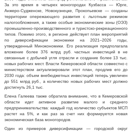
Судебная практика
За это время в четырех моногородах Кузбасса — Юрге,
Анжеро-Судженске, Новокузнецке, Прокопьевске — созданы
Мнение специалиста
территории опережающего развития с льготным режимом
Конкурсы Совета
налогообложения, а также особые экономические зоны (ОЭЗ)
Семинары Совета
промышленно-производственного и туристско-рекреационного
типов. Помимо этого, в регионе действует план мероприятий
Издания Совета
по диверсификации экономики на 2021–2026 годы,
Вопрос-ответ
утвержденный Минэкономики. Его реализация предполагала
ВАРМСУ
вложение более 376 млрд руб. частных инвестиций в не
связанные с добычей угля отрасли и создание более 13 тыс.
Новости ВАРМСУ
новых рабочих мест. Власти Кемеровской области совместно с
министерством актуализировали этот план, продлив его до
НАСЕЛЕНИЕ И МСУ
2030 года: объем внебюджетных инвестиций теперь увеличен
Новости ТОС
до 551 млрд руб., а количество новых рабочих мест должно
достигнуть 26,1 тыс.
Лучшие практики ТОС
Елена Галеева также обратила внимание, что в Кемеровской
ЮРИДИЧЕСКИЙ СОВЕТ
области идет активное развитие малого и среднего
Новости юридического совета
предпринимательства: каждый год количество субъектов МСП
растет на 5%, и как раз за счет них формируется новая
экономическая база моногородов.
Один из примеров диверсификации — городской округ