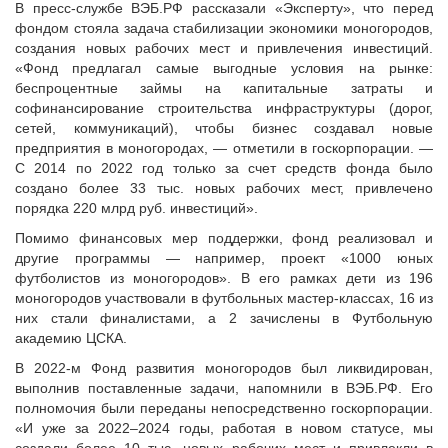
В пресс-службе ВЭБ.РФ рассказали «Эксперту», что перед
фондом стояла задача стабилизации экономики моногородов,
создания новых рабочих мест и привлечения инвестиций.
«Фонд предлагал самые выгодные условия на рынке:
беспроцентные займы на капитальные затраты и
софинансирование строительства инфраструктуры (дорог,
сетей, коммуникаций), чтобы бизнес создавал новые
предприятия в моногородах, — отметили в госкорпорации. —
С 2014 по 2022 год только за счет средств фонда было
создано более 33 тыс. новых рабочих мест, привлечено
порядка 220 млрд руб. инвестиций».
Помимо финансовых мер поддержки, фонд реализовал и
другие программы — например, проект «1000 юных
футболистов из моногородов». В его рамках дети из 196
моногородов участвовали в футбольных мастер-классах, 16 из
них стали финалистами, а 2 зачислены в Футбольную
академию ЦСКА.
В 2022-м Фонд развития моногородов был ликвидирован,
выполнив поставленные задачи, напомнили в ВЭБ.РФ. Его
полномочия были переданы непосредственно госкорпорации.
«И уже за 2022–2024 годы, работая в новом статусе, мы