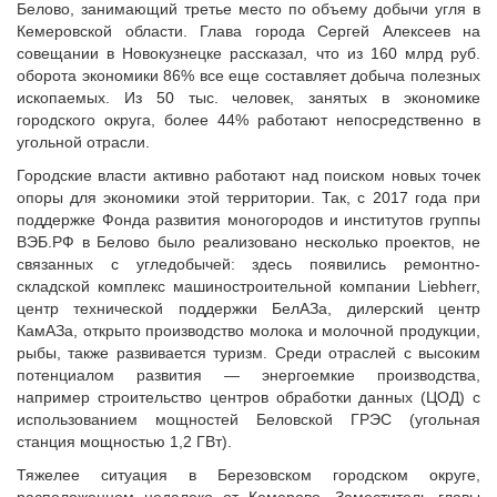
Белово, занимающий третье место по объему добычи угля в
Кемеровской области. Глава города Сергей Алексеев на
совещании в Новокузнецке рассказал, что из 160 млрд руб.
оборота экономики 86% все еще составляет добыча полезных
ископаемых. Из 50 тыс. человек, занятых в экономике
городского округа, более 44% работают непосредственно в
угольной отрасли.
Городские власти активно работают над поиском новых точек
опоры для экономики этой территории. Так, с 2017 года при
поддержке Фонда развития моногородов и институтов группы
ВЭБ.РФ в Белово было реализовано несколько проектов, не
связанных с угледобычей: здесь появились ремонтно-
складской комплекс машиностроительной компании Liebherr,
центр технической поддержки БелАЗа, дилерский центр
КамАЗа, открыто производство молока и молочной продукции,
рыбы, также развивается туризм. Среди отраслей с высоким
потенциалом развития — энергоемкие производства,
например строительство центров обработки данных (ЦОД) с
использованием мощностей Беловской ГРЭС (угольная
станция мощностью 1,2 ГВт).
Тяжелее ситуация в Березовском городском округе,