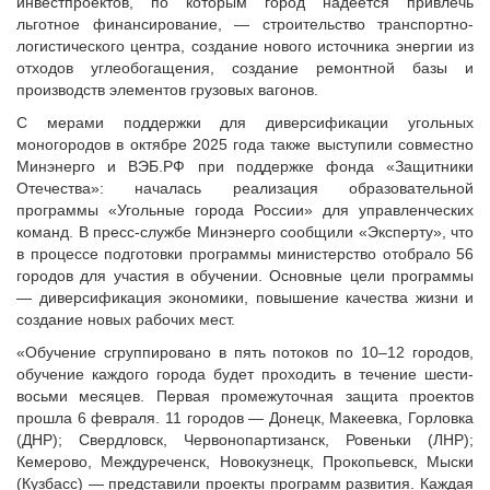
инвестпроектов, по которым город надеется привлечь
льготное финансирование, — строительство транспортно-
логистического центра, создание нового источника энергии из
отходов углеобогащения, создание ремонтной базы и
производств элементов грузовых вагонов.
С мерами поддержки для диверсификации угольных
моногородов в октябре 2025 года также выступили совместно
Минэнерго и ВЭБ.РФ при поддержке фонда «Защитники
Отечества»: началась реализация образовательной
программы «Угольные города России» для управленческих
команд. В пресс-службе Минэнерго сообщили «Эксперту», что
в процессе подготовки программы министерство отобрало 56
городов для участия в обучении. Основные цели программы
— диверсификация экономики, повышение качества жизни и
создание новых рабочих мест.
«Обучение сгруппировано в пять потоков по 10–12 городов,
обучение каждого города будет проходить в течение шести-
восьми месяцев. Первая промежуточная защита проектов
прошла 6 февраля. 11 городов — Донецк, Макеевка, Горловка
(ДНР); Свердловск, Червонопартизанск, Ровеньки (ЛНР);
Кемерово, Междуреченск, Новокузнецк, Прокопьевск, Мыски
(Кузбасс) — представили проекты программ развития. Каждая