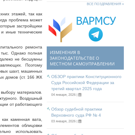
ВСЕ ПОЗДРАВЛЕНИЯ »
них этажей, так как
огда проблема может
которые застройщики
 и иные технические
питального ремонта
ИЗМЕНЕНИЯ В
 тыс. Однако полная
ЗАКОНОДАТЕЛЬСТВЕ О
 далеко не бесшумны
МЕСТНОМ САМОУПРАВЛЕНИИ
равляющих. Поэтому
овых шахт, машинных
ОБЗОР практики Конституционного
х домов (ст. 166 ЖК
Суда Российской Федерации за
третий квартал 2025 года
 выбору материалов.
04 января, 2026 |
уктурного. Воздушный
рации от работающего
Обзор судебной практики
Верховного суда РФ № 4
как каменная вата,
03 января, 2026 |
лементов облицовки
ьно использовать