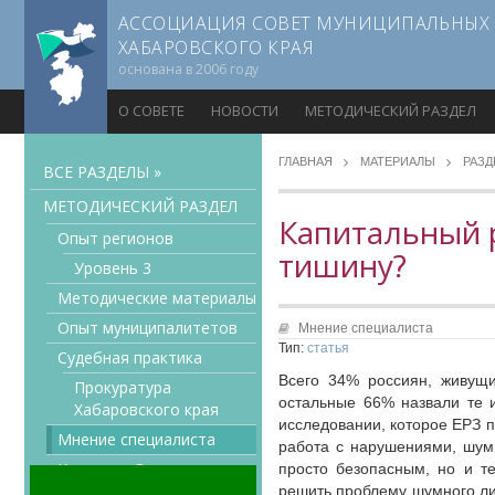
АССОЦИАЦИЯ СОВЕТ МУНИЦИПАЛЬНЫХ
ХАБАРОВСКОГО КРАЯ
основана в 2006 году
О СОВЕТЕ
НОВОСТИ
МЕТОДИЧЕСКИЙ РАЗДЕЛ
ГЛАВНАЯ
МАТЕРИАЛЫ
РАЗ
ВСЕ РАЗДЕЛЫ »
МЕТОДИЧЕСКИЙ РАЗДЕЛ
Капитальный 
Опыт регионов
тишину?
Уровень 3
Методические материалы
Опыт муниципалитетов
Мнение специалиста
Тип:
статья
Судебная практика
Всего 34% россиян, живущи
Прокуратура
остальные 66% назвали те 
Хабаровского края
исследовании, которое ЕРЗ 
Мнение специалиста
работа с нарушениями, шум 
Конкурсы Совета
просто безопасным, но и т
решить проблему шумного ли