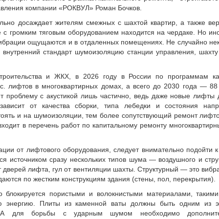
авления компании «РОКВУЛ» Роман Бочков.
ьно досаждает жителям смежных с шахтой квартир, а также верх
с громким тяговым оборудованием находится на чердаке. Но ин
 вибрации ощущаются и в отдаленных помещениях. Не случайно не
 внутренний стандарт шумоизоляцию станции управления, шахту
троительства и ЖКХ, в 2026 году в России по программам ка
с. лифтов в многоквартирных домах, а всего до 2030 года — 88
т проблему с акустикой лишь частично, ведь даже новые лифты
 зависит от качества сборки, типа лебедки и состояния нап
тоять и на шумоизоляции, тем более сопутствующий ремонт лифт
ходит в перечень работ по капитальному ремонту многоквартирны
ации от лифтового оборудования, следует внимательно подойти к
тся источником сразу нескольких типов шума — воздушного и стр
т дверей лифта, гул от вентиляции шахты. Структурный — это виб
аются по жестким конструкциям здания (стены, пол, перекрытия).
блокируется пористыми и волокнистыми материалами, такими 
ую энергию. Плиты из каменной ваты должны быть одним из э
 А для борьбы с ударным шумом необходимо дополнител