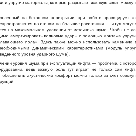
и и упругие материалы, которые разрывают жесткую связь между 
новленный на бетонном перекрытии, при работе провоцирует ко
аспространяются по стенам на большие расстояния — и гул могут
ятся на максимальном удалении от источника шума. Чтобы не да
димо амортизировать волновые удары с помощью монтажа упруги
лавающего пола». Здесь также можно использовать каменную 
еобходимыми динамическими характеристиками (модуль упруго
веденного уровня ударного шума).
ений уровня шума при эксплуатации лифта — проблема, с которо
рудовании, ведь важную роль тут играет не только сам лифт
у обеспечить акустический комфорт можно только за счет совоку
рукций.