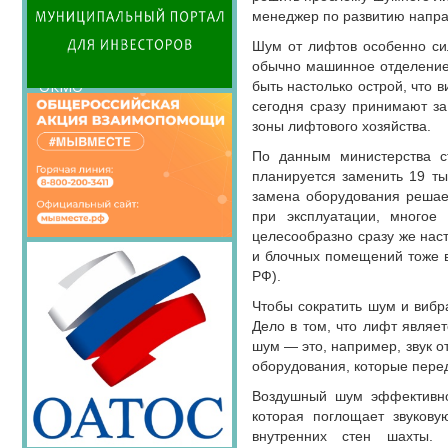
Семинары Совета
менеджер по развитию напр
Издания Совета
Шум от лифтов особенно сил
Вопрос-ответ
обычно машинное отделение 
ОКМО
быть настолько острой, что
сегодня сразу принимают за
Информационный
зоны лифтового хозяйства.
бюллетень МСУ
По данным министерства с
НАСЕЛЕНИЕ И МСУ
планируется заменить 19 ты
ТОС
замена оборудования решае
при эксплуатации, многое
Лучшие практики ТОС
целесообразно сразу же нас
и блочных помещений тоже в
РФ).
Чтобы сократить шум и вибр
Дело в том, что лифт являе
шум — это, например, звук о
оборудования, которые перед
Воздушный шум эффективно 
которая поглощает звуков
внутренних стен шахты.