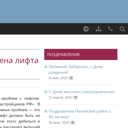
Найти
ПОЗДРАВЛЕНИЯ
ена лифта
Любимый Хабаровск, с Днем
рождения!
31 мая, 2025 |
С Днем местного самоуправления!
21 апреля, 2025 |
х проблем с лифтом,
застройщиков РФ». В
новных проблем — это
Поздравляем Нанайский район с
лифт должен быть не
90-летием!
ли этого добиться и
29 июня, 2024 |
е» рассказал ведущий