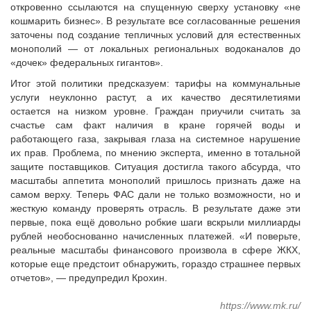
откровенно ссылаются на спущенную сверху установку «не
кошмарить бизнес». В результате все согласованные решения
заточены под создание тепличных условий для естественных
монополий — от локальных региональных водоканалов до
«дочек» федеральных гигантов».
Итог этой политики предсказуем: тарифы на коммунальные
услуги неуклонно растут, а их качество десятилетиями
остается на низком уровне. Граждан приучили считать за
счастье сам факт наличия в кране горячей воды и
работающего газа, закрывая глаза на системное нарушение
их прав. Проблема, по мнению эксперта, именно в тотальной
защите поставщиков. Ситуация достигла такого абсурда, что
масштабы аппетита монополий пришлось признать даже на
самом верху. Теперь ФАС дали не только возможности, но и
жесткую команду проверять отрасль. В результате даже эти
первые, пока ещё довольно робкие шаги вскрыли миллиарды
рублей необоснованно начисленных платежей. «И поверьте,
реальные масштабы финансового произвола в сфере ЖКХ,
которые еще предстоит обнаружить, гораздо страшнее первых
отчетов», — предупредил Крохин.
https://www.mk.ru/