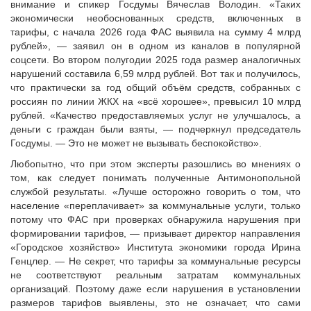
внимание и спикер Госдумы Вячеслав Володин. «Таких
Судебная практика
экономически необоснованных средств, включенных в
Мнение специалиста
тарифы, с начала 2026 года ФАС выявила на сумму 4 млрд
Конкурсы Совета
рублей», — заявил он в одном из каналов в популярной
соцсети. Во втором полугодии 2025 года размер аналогичных
Семинары Совета
нарушений составила 6,59 млрд рублей. Вот так и получилось,
Издания Совета
что практически за год общий объём средств, собранных с
Вопрос-ответ
россиян по линии ЖКХ на «всё хорошее», превысил 10 млрд
рублей. «Качество предоставляемых услуг не улучшалось, а
ВАРМСУ
деньги с граждан были взяты, — подчеркнул председатель
Госдумы. — Это не может не вызывать беспокойство».
Новости ВАРМСУ
Любопытно, что при этом эксперты разошлись во мнениях о
НАСЕЛЕНИЕ И МСУ
том, как следует понимать полученные Антимонопольной
Новости ТОС
службой результаты. «Лучше осторожно говорить о том, что
население «переплачивает» за коммунальные услуги, только
Лучшие практики ТОС
потому что ФАС при проверках обнаружила нарушения при
ЮРИДИЧЕСКИЙ СОВЕТ
формировании тарифов, — призывает директор направления
«Городское хозяйство» Института экономики города Ирина
Новости юридического совета
Генцлер. — Не секрет, что тарифы за коммунальные ресурсы
не соответствуют реальным затратам коммунальных
организаций. Поэтому даже если нарушения в установлении
размеров тарифов выявлены, это не означает, что сами