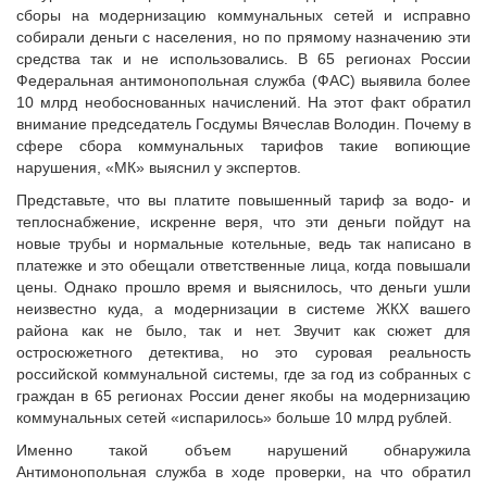
Исполнительная дирекция
сборы на модернизацию коммунальных сетей и исправно
Конкурсы Совета
Ревизионная комиссия
собирали деньги с населения, но по прямому назначению эти
Семинары Совета
средства так и не использовались. В 65 регионах России
Палаты Совета
Издания Совета
Федеральная антимонопольная служба (ФАС) выявила более
Комитеты Совета
10 млрд необоснованных начислений. На этот факт обратил
Вопрос-ответ
Правление Совета
внимание председатель Госдумы Вячеслав Володин. Почему в
ОКМО
сфере сбора коммунальных тарифов такие вопиющие
Обработка персональных данных
нарушения, «МК» выяснил у экспертов.
Информационный бюллетень МСУ
Партнеры Совета
Представьте, что вы платите повышенный тариф за водо- и
НАСЕЛЕНИЕ И МСУ
Полезные ссылки
теплоснабжение, искренне веря, что эти деньги пойдут на
Инвестиционные порталы муниципальных образований
ТОС
новые трубы и нормальные котельные, ведь так написано в
платежке и это обещали ответственные лица, когда повышали
Контактная информация
Лучшие практики ТОС
цены. Однако прошло время и выяснилось, что деньги ушли
НОВОСТИ
неизвестно куда, а модернизации в системе ЖКХ вашего
района как не было, так и нет. Звучит как сюжет для
СМИ о нас
остросюжетного детектива, но это суровая реальность
МЕТОДИЧЕСКИЙ РАЗДЕЛ
российской коммунальной системы, где за год из собранных с
граждан в 65 регионах России денег якобы на модернизацию
Опыт регионов
коммунальных сетей «испарилось» больше 10 млрд рублей.
Методические материалы
Именно такой объем нарушений обнаружила
Опыт муниципалитетов
Антимонопольная служба в ходе проверки, на что обратил