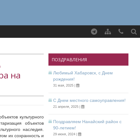
Найти
ПОЗДРАВЛЕНИЯ
о
ра на
Любимый Хабаровск, с Днем
рождения!
31 мая, 2025 |
С Днем местного самоуправления!
21 апреля, 2025 |
бъектов культурного
Поздравляем Нанайский район с
таризация объектов
90-летием!
льтурного наследия.
29 июня, 2024 |
том их сохранность и