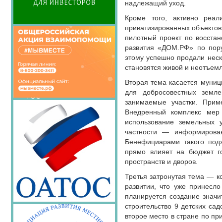
Семинары Совета
надлежащий уход.
Издания Совета
Кроме того, активно реал
Вопрос-ответ
приватизированных объектов 
пилотный проект по восстан
ОКМО
развития «ДОМ.РФ» по пору
Информационный
этому успешно продали неск
бюллетень МСУ
становятся живой и неотъемл
НАСЕЛЕНИЕ И МСУ
Вторая тема касается муници
для добросовестных земл
ТОС
занимаемые участки. Прим
Лучшие практики ТОС
Внедренный комплекс мер 
использование земельных 
частности — информирован
Бенефициарами такого подх
прямо влияет на бюджет го
пространств и дворов.
Третья затронутая тема — к
развитии, что уже принесл
планируется создание значи
строительство 9 детских сад
второе место в стране по пр