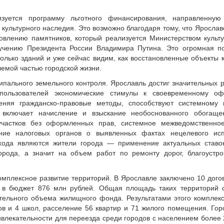
изуется программу льготного финансирования, направленную
культурного наследия. Это возможно благодаря тому, что Ярослав
овлению памятников, который реализуется Министерством культ
чению Президента России Владимира Путина. Это огромная по
олько зданий и уже сейчас видим, как восстановленные объекты 
емой частью городской жизни.
пального земельного контроля. Ярославль достиг значительных р
епользователей экономические стимулы к своевременному о
еняя гражданско-правовые методы, способствуют системному 
включает начисление и взыскание необоснованного обогаще
участков без оформленных прав, системное межведомственное
ие налоговых органов о выявленных фактах нецелевого исп
ода являются жители города — применение актуальных ставок
рода, а значит на объем работ по ремонту дорог, благоустр
омплексное развитие территорий. В Ярославле заключено 10 дого
о в бюджет 876 млн рублей. Общая площадь таких территорий с
тельного объема жилищного фонда. Результатами этого комплекс
ов и 4 школ, расселение 56 квартир и 71 жилого помещения. Гор
ивлекательности для переезда среди городов с населением более 