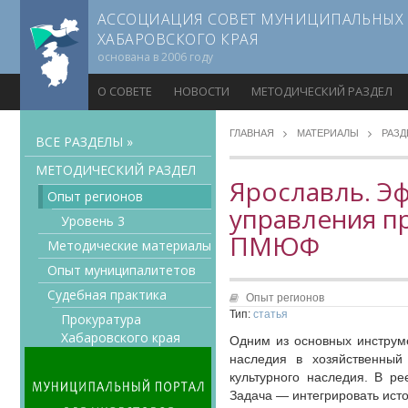
АССОЦИАЦИЯ СОВЕТ МУНИЦИПАЛЬНЫХ
ХАБАРОВСКОГО КРАЯ
основана в 2006 году
О СОВЕТЕ
НОВОСТИ
МЕТОДИЧЕСКИЙ РАЗДЕЛ
ГЛАВНАЯ
МАТЕРИАЛЫ
РАЗ
ВСЕ РАЗДЕЛЫ »
МЕТОДИЧЕСКИЙ РАЗДЕЛ
Ярославль. Э
Опыт регионов
управления п
Уровень 3
ПМЮФ
Методические материалы
Опыт муниципалитетов
Судебная практика
Опыт регионов
Тип:
статья
Прокуратура
Хабаровского края
Одним из основных инструме
наследия в хозяйственный
Мнение специалиста
культурного наследия. В ре
Конкурсы Совета
Задача — интегрировать исто