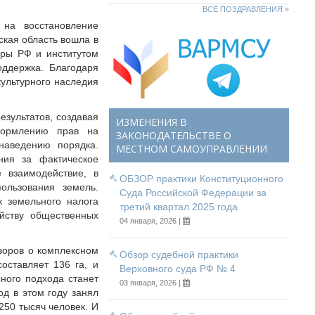
ВСЕ ПОЗДРАВЛЕНИЯ »
 на восстановление
ская область вошла в
уры РФ и институтом
ддержка. Благодаря
культурного наследия
езультатов, создавая
ИЗМЕНЕНИЯ В
формлению прав на
ЗАКОНОДАТЕЛЬСТВЕ О
наведению порядка.
МЕСТНОМ САМОУПРАВЛЕНИИ
ния за фактическое
 взаимодействие, в
ОБЗОР практики Конституционного
ользования земель.
Суда Российской Федерации за
 земельного налога
третий квартал 2025 года
ойству общественных
04 января, 2026 |
воров о комплексном
Обзор судебной практики
оставляет 136 га, и
Верховного суда РФ № 4
ного подхода станет
03 января, 2026 |
од в этом году занял
250 тысяч человек. И