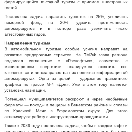
формирующийся въездной туризм с приемом иностранных
Судебная практика
гостей.
Мнение специалиста
Поставлена задача нарастить турпоток на 25%, увеличить
Конкурсы Совета
номерной фонд на 20%, удвоить протяженность
Семинары Совета
автомаршрутов и в полтора раза увеличить число
аттестованных гидов.
Издания Совета
Вопрос-ответ
Направления туризма
В автомобильном туризме особые усилия направят на
ВАРМСУ
развитие придорожных сервисов. На ПМЭФ глава региона
подписал соглашение с «Роснефтью», совместно с
Новости ВАРМСУ
министерством энергетики планируется охватить все
НАСЕЛЕНИЕ И МСУ
ключевые сети автозаправок: на них появится информация об
автомаршрутах. Одна из целей — удержание транзитного
Новости ТОС
трафика по трассе М-4 «Дон». Уже в этом году начнется
Лучшие практики ТОС
установка навигации.
ЮРИДИЧЕСКИЙ СОВЕТ
Потенциал муниципалитетов раскроют и через необычные
форматы — походы в пещеры в Веневском районе и сплавы
Новости юридического совета
по Красивой Мече в Ефремовском округе. Для этого
активизируют работу с инструкторами-проводниками.
Также к 2036 году поставлена задача, чтобы в каждом кафе и
ресторане в туристических локациях появилось хотя бы одно