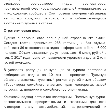
Исполнительная дирекция
отельеров, рестораторов, гидов, туроператоров,
Конкурсы Совета
Ревизионная комиссия
производителей сувениров, представителей муниципалитетов
Семинары Совета
и молодежных сообществ. Они провели конкурентный анализ
Палаты Совета
Издания Совета
не только соседних регионов, но и субъектов-лидеров
Комитеты Совета
внутреннего туризма в стране.
Вопрос-ответ
Правление Совета
Стратегическая цель
ОКМО
Обработка персональных данных
Туризм в регионе стал полноценной отраслью экономики.
Информационный бюллетень МСУ
Партнеры Совета
Сегодня гостей принимают 238 гостиниц и баз отдыха,
НАСЕЛЕНИЕ И МСУ
работают 86 аттестованных гидов, в сфере занято более 6 000
Полезные ссылки
человек. Объем оказанных услуг превышает 6 млрд рублей в
Инвестиционные порталы муниципальных образований
ТОС
год. С 2017 года турпоток практически утроился и достиг 2 млн
Контактная информация
Лучшие практики ТОС
гостей ежегодно.
НОВОСТИ
В условиях растущей конкуренции за туриста поставлена
амбициозная задача на 10 лет — превратить Тульскую
СМИ о нас
область в высококонкурентный регион с устойчивым образом
МЕТОДИЧЕСКИЙ РАЗДЕЛ
«Территории семейного счастья»: края мастерства, живой
истории, гастрономии и семейного гостеприимства.
Опыт регионов
Ключевой подход останется кластерным. Помимо культурно-
Методические материалы
познавательного, приоритетными и сквозными для всех
Опыт муниципалитетов
кластеров станут автомобильный, гастрономический и