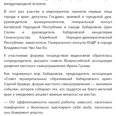
Исполнительная дирекция
международной встречи.
Конкурсы Совета
Ревизионная комиссия
Семинары Совета
В этот раз участие в мероприятии приняли первые лица
Палаты Совета
города и края, депутаты Госдумы, краевой и городской дум,
Издания Совета
руководители муниципалитетов, генеральный консул
Комитеты Совета
Вопрос-ответ
Китайской Народной Республики в городе Хабаровске Цзян
Правление Совета
Сяоян и руководитель Хабаровской канцелярии
ОКМО
Обработка персональных данных
Генконсульства Корейской Народно-демократической
Информационный бюллетень МСУ
Республики, заместитель Генерального консула КНДР в городе
Партнеры Совета
Владивостоке Чвэ Хак Ен.
НАСЕЛЕНИЕ И МСУ
Полезные ссылки
К участникам форума посредством видеосвязи обратилась
Инвестиционные порталы муниципальных образований
ТОС
сопредседатель высшего совета Всероссийской ассоциации
Контактная информация
Лучшие практики ТОС
развития местного самоуправления Ирина Гусева.
НОВОСТИ
Как подчеркнул мэр Хабаровска, председатель ассоциации
«Совет муниципальных образований Хабаровского края»
СМИ о нас
Сергей Кравчук, форум местного самоуправления — значимое
МЕТОДИЧЕСКИЙ РАЗДЕЛ
событие, которое собирает тех, кто трудится на благо жителей
края и ежедневно решает важные вопросы на местах.
Опыт регионов
— От эффективности нашей работы зависит, насколько
Методические материалы
комфортно и безопасно чувствуют себя люди, насколько
Опыт муниципалитетов
они доверяют власти.