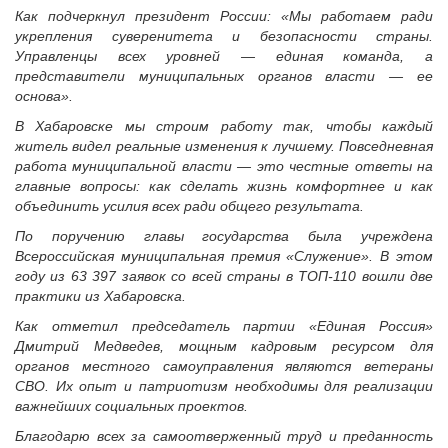
Судебная практика
Как подчеркнул президент России: «Мы работаем ради
укрепления суверенитета и безопасности страны.
Мнение специалиста
Управленцы всех уровней — единая команда, а
Конкурсы Совета
представители муниципальных органов власти — ее
Семинары Совета
основа».
Издания Совета
В Хабаровске мы строим работу так, чтобы каждый
Вопрос-ответ
житель видел реальные изменения к лучшему. Повседневная
работа муниципальной власти — это честные ответы на
ВАРМСУ
главные вопросы: как сделать жизнь комфортнее и как
объединить усилия всех ради общего результата.
Новости ВАРМСУ
По поручению главы государства была учреждена
НАСЕЛЕНИЕ И МСУ
Всероссийская муниципальная премия «Служение». В этом
Новости ТОС
году из 63 397 заявок со всей страны в ТОП-110 вошли две
практики из Хабаровска.
Лучшие практики ТОС
Как отметил председатель партии «Единая Россия»
ЮРИДИЧЕСКИЙ СОВЕТ
Дмитрий Медведев, мощным кадровым ресурсом для
Новости юридического совета
органов местного самоуправления являются ветераны
СВО. Их опыт и патриотизм необходимы для реализации
важнейших социальных проектов.
Благодарю всех за самоотверженный труд и преданность