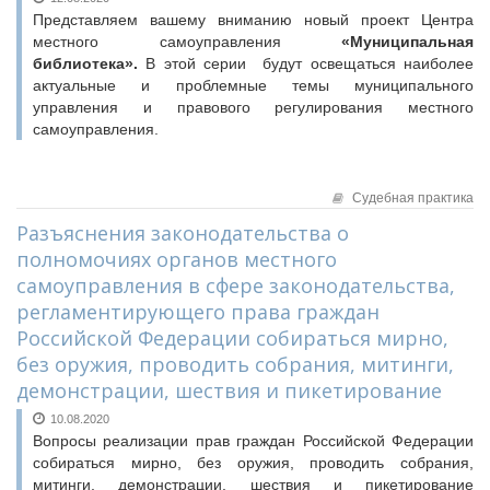
Исполнительная дирекция
Конкурсы Совета
Представляем вашему вниманию новый проект Центра
Ревизионная комиссия
местного самоуправления
«Муниципальная
Семинары Совета
библиотека».
В этой серии будут освещаться наиболее
Палаты Совета
Издания Совета
актуальные и проблемные темы муниципального
Комитеты Совета
Вопрос-ответ
управления и правового регулирования местного
Правление Совета
самоуправления.
ОКМО
Обработка персональных данных
Информационный бюллетень МСУ
Партнеры Совета
Судебная практика
НАСЕЛЕНИЕ И МСУ
Полезные ссылки
Разъяснения законодательства о
Инвестиционные порталы муниципальных образований
ТОС
полномочиях органов местного
Контактная информация
Лучшие практики ТОС
самоуправления в сфере законодательства,
НОВОСТИ
регламентирующего права граждан
Российской Федерации собираться мирно,
СМИ о нас
без оружия, проводить собрания, митинги,
МЕТОДИЧЕСКИЙ РАЗДЕЛ
демонстрации, шествия и пикетирование
Опыт регионов
10.08.2020
Методические материалы
Вопросы реализации прав граждан Российской Федерации
собираться мирно, без оружия, проводить собрания,
Опыт муниципалитетов
митинги, демонстрации, шествия и пикетирование