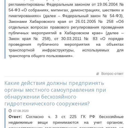
Судебная практика
регламентированы Федеральным законом от 19.06.2004 №
54-ФЗ «О собраниях, митингах, демонстрациях, шествиях и
Мнение специалиста
пикетированиях» (далее – Федеральный закон № 54-ФЗ),
Конкурсы Совета
Законами Хабаровского края от 26.01.2005 № 258 «Об
Семинары Совета
отдельных вопросах правового регулирования проведения
публичных мероприятий в Хабаровском крае» (далее –
Издания Совета
Закон края № 258), от 30.03.2011 № 83 «О порядке
Вопрос-ответ
проведения публичного мероприятия на объектах
транспортной инфраструктуры, используемых для
ВАРМСУ
транспорта общего пользования».
Новости ВАРМСУ
НАСЕЛЕНИЕ И МСУ
Вопрос-ответ
Новости ТОС
Какие действия должны предпринять
Лучшие практики ТОС
органы местного самоуправления при
ЮРИДИЧЕСКИЙ СОВЕТ
обнаружении бесхозяйного
гидротехнического сооружения?
Новости юридического совета
07.08.2020
Ответ:
Согласно ч. 3 ст. 225 ГК РФ бесхозяйные
недвижимые вещи принимаются на учет органом,